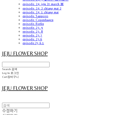
episode. 24. jeju 는 march 봄
episode. 24. 2 chiang mai 2
episode. 24. 1 chiang mai
episode. Sapporo
episode. Copenhagen
episode. Berlin
episode. 23. 9
episode. 23. 8
episode. 23.7
episode. 23.6
episode.23.6.1
JEJU FLOWER SHOP
Search
검색
Log In
로그인
Cart
장바구니
JEJU FLOWER SHOP
수정하기