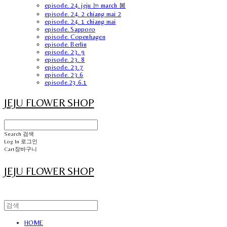
episode. 24. jeju 는 march 봄
episode. 24. 2 chiang mai 2
episode. 24. 1 chiang mai
episode. Sapporo
episode. Copenhagen
episode. Berlin
episode. 23. 9
episode. 23. 8
episode. 23.7
episode. 23.6
episode.23.6.1
JEJU FLOWER SHOP
Search
검색
Log In
로그인
Cart
장바구니
JEJU FLOWER SHOP
HOME