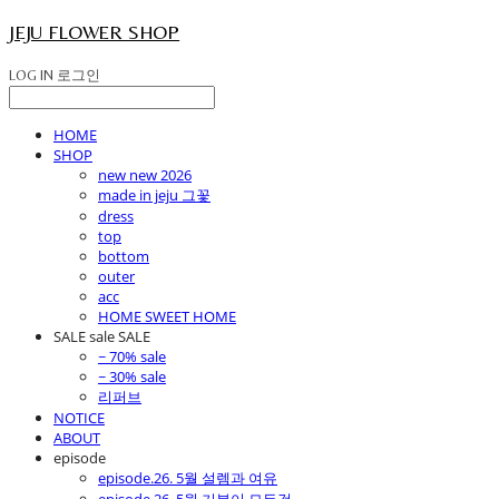
JEJU FLOWER SHOP
LOG IN
로그인
HOME
SHOP
new new 2026
made in jeju 그꽃
dress
top
bottom
outer
acc
HOME SWEET HOME
SALE sale SALE
~ 70% sale
~ 30% sale
리퍼브
NOTICE
ABOUT
episode
episode.26. 5월 설렘과 여유