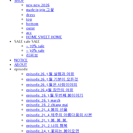
SHOP
new new 2026
made in jeju 그꽃
dress
top
bottom
outer
acc
HOME SWEET HOME
SALE sale SALE
~ 70% sale
~ 30% sale
리퍼브
NOTICE
ABOUT
episode
episode.26. 5월 설렘과 여유
episode.26. 5월 기분이 모든것
episode.26. 5월은 사랑이야의
episode.26.4월 잠깐의 여유
episode. 26. 3월 두번째 봄이야기
episode. 26. 3 march
episode. 26. 2 chiang mai
episode. 25. 4 봄의 선율
episode. 25. 4 제주의 아름다움의 사본
episode. 25. 3 봄. 봄. 봄.
episode. 25. 2 나의 행복
episode. 24. 3 꽃피는 봄이오면