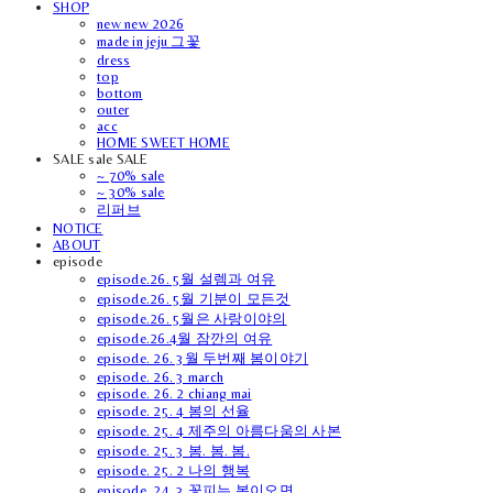
SHOP
new new 2026
made in jeju 그꽃
dress
top
bottom
outer
acc
HOME SWEET HOME
SALE sale SALE
~ 70% sale
~ 30% sale
리퍼브
NOTICE
ABOUT
episode
episode.26. 5월 설렘과 여유
episode.26. 5월 기분이 모든것
episode.26. 5월은 사랑이야의
episode.26.4월 잠깐의 여유
episode. 26. 3월 두번째 봄이야기
episode. 26. 3 march
episode. 26. 2 chiang mai
episode. 25. 4 봄의 선율
episode. 25. 4 제주의 아름다움의 사본
episode. 25. 3 봄. 봄. 봄.
episode. 25. 2 나의 행복
episode. 24. 3 꽃피는 봄이오면