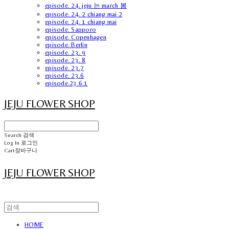
episode. 24. jeju 는 march 봄
episode. 24. 2 chiang mai 2
episode. 24. 1 chiang mai
episode. Sapporo
episode. Copenhagen
episode. Berlin
episode. 23. 9
episode. 23. 8
episode. 23.7
episode. 23.6
episode.23.6.1
JEJU FLOWER SHOP
Search
검색
Log In
로그인
Cart
장바구니
JEJU FLOWER SHOP
HOME