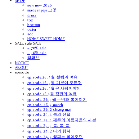
SHOP
new new 2026
made in jeju 그꽃
dress
top
bottom
outer
acc
HOME SWEET HOME
SALE sale SALE
~ 70% sale
~ 30% sale
리퍼브
NOTICE
ABOUT
episode
episode.26. 5월 설렘과 여유
episode.26. 5월 기분이 모든것
episode.26. 5월은 사랑이야의
episode.26.4월 잠깐의 여유
episode. 26. 3월 두번째 봄이야기
episode. 26. 3 march
episode. 26. 2 chiang mai
episode. 25. 4 봄의 선율
episode. 25. 4 제주의 아름다움의 사본
episode. 25. 3 봄. 봄. 봄.
episode. 25. 2 나의 행복
episode. 24. 3 꽃피는 봄이오면