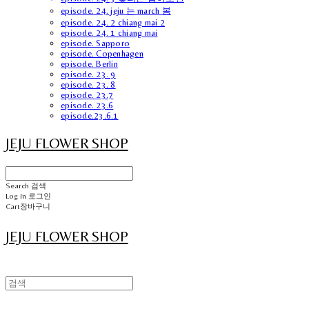
episode. 24. jeju 는 march 봄
episode. 24. 2 chiang mai 2
episode. 24. 1 chiang mai
episode. Sapporo
episode. Copenhagen
episode. Berlin
episode. 23. 9
episode. 23. 8
episode. 23.7
episode. 23.6
episode.23.6.1
JEJU FLOWER SHOP
Search
검색
Log In
로그인
Cart
장바구니
JEJU FLOWER SHOP