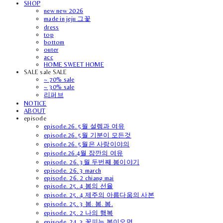
SHOP
new new 2026
made in jeju 그꽃
dress
top
bottom
outer
acc
HOME SWEET HOME
SALE sale SALE
~ 70% sale
~ 30% sale
리퍼브
NOTICE
ABOUT
episode
episode.26. 5월 설렘과 여유
episode.26. 5월 기분이 모든것
episode.26. 5월은 사랑이야의
episode.26.4월 잠깐의 여유
episode. 26. 3월 두번째 봄이야기
episode. 26. 3 march
episode. 26. 2 chiang mai
episode. 25. 4 봄의 선율
episode. 25. 4 제주의 아름다움의 사본
episode. 25. 3 봄. 봄. 봄.
episode. 25. 2 나의 행복
episode. 24. 3 꽃피는 봄이오면