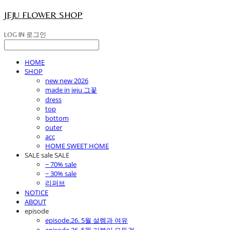
JEJU FLOWER SHOP
LOG IN
로그인
HOME
SHOP
new new 2026
made in jeju 그꽃
dress
top
bottom
outer
acc
HOME SWEET HOME
SALE sale SALE
~ 70% sale
~ 30% sale
리퍼브
NOTICE
ABOUT
episode
episode.26. 5월 설렘과 여유