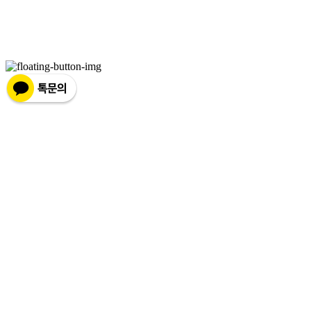
사업자등록번호:
450-42-00530
| 통신판매:
2018-제주구좌읍-제69호
| 호스팅제공자: (주)
식스샵