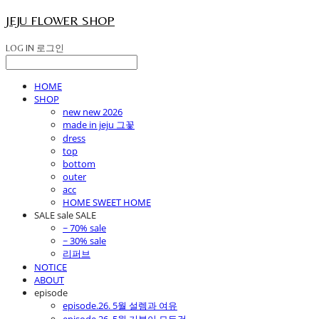
JEJU FLOWER SHOP
LOG IN
로그인
HOME
SHOP
new new 2026
made in jeju 그꽃
dress
top
bottom
outer
acc
HOME SWEET HOME
SALE sale SALE
~ 70% sale
~ 30% sale
리퍼브
NOTICE
ABOUT
episode
episode.26. 5월 설렘과 여유