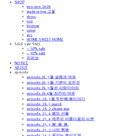
SHOP
new new 2026
made in jeju 그꽃
dress
top
bottom
outer
acc
HOME SWEET HOME
SALE sale SALE
~ 70% sale
~ 30% sale
리퍼브
NOTICE
ABOUT
episode
episode.26. 5월 설렘과 여유
episode.26. 5월 기분이 모든것
episode.26. 5월은 사랑이야의
episode.26.4월 잠깐의 여유
episode. 26. 3월 두번째 봄이야기
episode. 26. 3 march
episode. 26. 2 chiang mai
episode. 25. 4 봄의 선율
episode. 25. 4 제주의 아름다움의 사본
episode. 25. 3 봄. 봄. 봄.
episode. 25. 2 나의 행복
episode. 24. 3 꽃피는 봄이오면