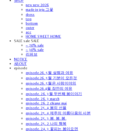
SHOP
new new 2026
made in jeju 그꽃
dress
top
bottom
outer
acc
HOME SWEET HOME
SALE sale SALE
~ 70% sale
~ 30% sale
리퍼브
NOTICE
ABOUT
episode
episode.26. 5월 설렘과 여유
episode.26. 5월 기분이 모든것
episode.26. 5월은 사랑이야의
episode.26.4월 잠깐의 여유
episode. 26. 3월 두번째 봄이야기
episode. 26. 3 march
episode. 26. 2 chiang mai
episode. 25. 4 봄의 선율
episode. 25. 4 제주의 아름다움의 사본
episode. 25. 3 봄. 봄. 봄.
episode. 25. 2 나의 행복
episode. 24. 3 꽃피는 봄이오면