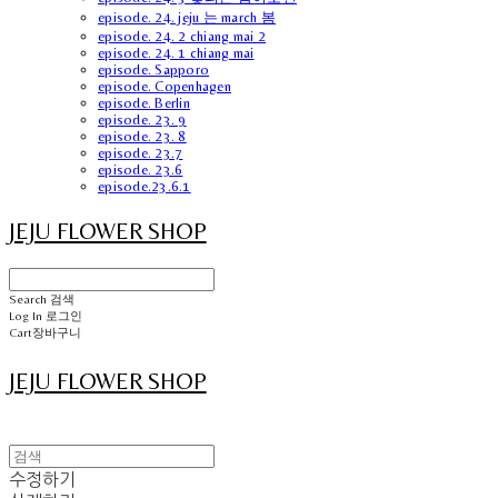
episode. 24. jeju 는 march 봄
episode. 24. 2 chiang mai 2
episode. 24. 1 chiang mai
episode. Sapporo
episode. Copenhagen
episode. Berlin
episode. 23. 9
episode. 23. 8
episode. 23.7
episode. 23.6
episode.23.6.1
JEJU FLOWER SHOP
Search
검색
Log In
로그인
Cart
장바구니
JEJU FLOWER SHOP
수정하기