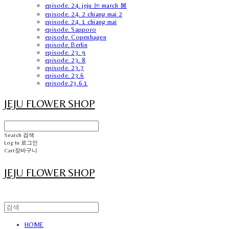
episode. 24. jeju 는 march 봄
episode. 24. 2 chiang mai 2
episode. 24. 1 chiang mai
episode. Sapporo
episode. Copenhagen
episode. Berlin
episode. 23. 9
episode. 23. 8
episode. 23.7
episode. 23.6
episode.23.6.1
JEJU FLOWER SHOP
Search
검색
Log In
로그인
Cart
장바구니
JEJU FLOWER SHOP
HOME