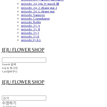
episode. 24. jeju 는 march 봄
episode. 24. 2 chiang mai 2
episode. 24. 1 chiang mai
episode. Sapporo
episode. Copenhagen
episode. Berlin
episode. 23. 9
episode. 23. 8
episode. 23.7
episode. 23.6
episode.23.6.1
JEJU FLOWER SHOP
Search
검색
Log In
로그인
Cart
장바구니
JEJU FLOWER SHOP
수정하기