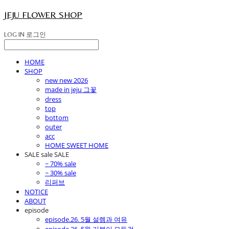
JEJU FLOWER SHOP
LOG IN
로그인
HOME
SHOP
new new 2026
made in jeju 그꽃
dress
top
bottom
outer
acc
HOME SWEET HOME
SALE sale SALE
~ 70% sale
~ 30% sale
리퍼브
NOTICE
ABOUT
episode
episode.26. 5월 설렘과 여유