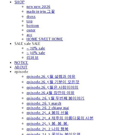
SHOP
new new 2026
made in jeju 그꽃
dress
top
bottom
outer
acc
HOME SWEET HOME
SALE sale SALE
~ 70% sale
~ 30% sale
리퍼브
NOTICE
ABOUT
episode
episode.26. 5월 설렘과 여유
episode.26. 5월 기분이 모든것
episode.26. 5월은 사랑이야의
episode.26.4월 잠깐의 여유
episode. 26. 3월 두번째 봄이야기
episode. 26. 3 march
episode. 26. 2 chiang mai
episode. 25. 4 봄의 선율
episode. 25. 4 제주의 아름다움의 사본
episode. 25. 3 봄. 봄. 봄.
episode. 25. 2 나의 행복
episode. 24. 3 꽃피는 봄이오면