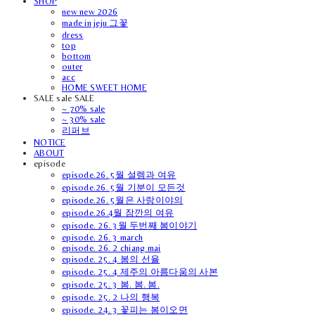
SHOP
new new 2026
made in jeju 그꽃
dress
top
bottom
outer
acc
HOME SWEET HOME
SALE sale SALE
~ 70% sale
~ 30% sale
리퍼브
NOTICE
ABOUT
episode
episode.26. 5월 설렘과 여유
episode.26. 5월 기분이 모든것
episode.26. 5월은 사랑이야의
episode.26.4월 잠깐의 여유
episode. 26. 3월 두번째 봄이야기
episode. 26. 3 march
episode. 26. 2 chiang mai
episode. 25. 4 봄의 선율
episode. 25. 4 제주의 아름다움의 사본
episode. 25. 3 봄. 봄. 봄.
episode. 25. 2 나의 행복
episode. 24. 3 꽃피는 봄이오면