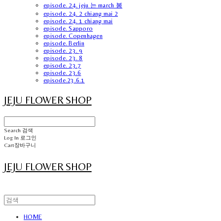
episode. 24. jeju 는 march 봄
episode. 24. 2 chiang mai 2
episode. 24. 1 chiang mai
episode. Sapporo
episode. Copenhagen
episode. Berlin
episode. 23. 9
episode. 23. 8
episode. 23.7
episode. 23.6
episode.23.6.1
JEJU FLOWER SHOP
Search
검색
Log In
로그인
Cart
장바구니
JEJU FLOWER SHOP
HOME