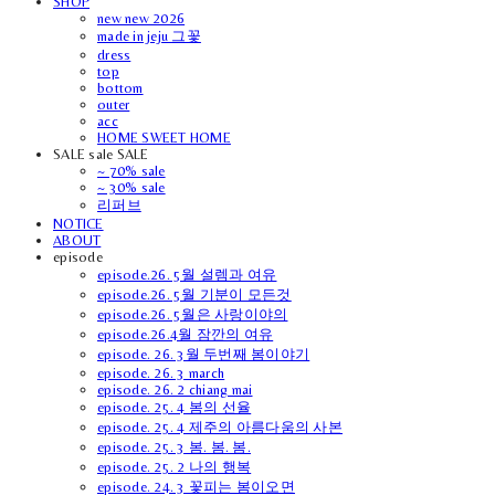
SHOP
new new 2026
made in jeju 그꽃
dress
top
bottom
outer
acc
HOME SWEET HOME
SALE sale SALE
~ 70% sale
~ 30% sale
리퍼브
NOTICE
ABOUT
episode
episode.26. 5월 설렘과 여유
episode.26. 5월 기분이 모든것
episode.26. 5월은 사랑이야의
episode.26.4월 잠깐의 여유
episode. 26. 3월 두번째 봄이야기
episode. 26. 3 march
episode. 26. 2 chiang mai
episode. 25. 4 봄의 선율
episode. 25. 4 제주의 아름다움의 사본
episode. 25. 3 봄. 봄. 봄.
episode. 25. 2 나의 행복
episode. 24. 3 꽃피는 봄이오면