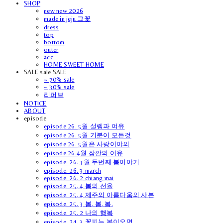
SHOP
new new 2026
made in jeju 그꽃
dress
top
bottom
outer
acc
HOME SWEET HOME
SALE sale SALE
~ 70% sale
~ 30% sale
리퍼브
NOTICE
ABOUT
episode
episode.26. 5월 설렘과 여유
episode.26. 5월 기분이 모든것
episode.26. 5월은 사랑이야의
episode.26.4월 잠깐의 여유
episode. 26. 3월 두번째 봄이야기
episode. 26. 3 march
episode. 26. 2 chiang mai
episode. 25. 4 봄의 선율
episode. 25. 4 제주의 아름다움의 사본
episode. 25. 3 봄. 봄. 봄.
episode. 25. 2 나의 행복
episode. 24. 3 꽃피는 봄이오면