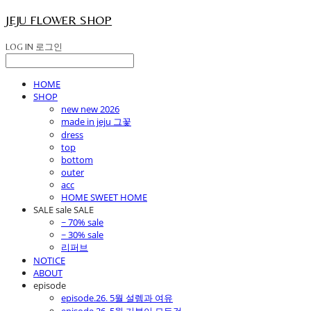
JEJU FLOWER SHOP
LOG IN
로그인
HOME
SHOP
new new 2026
made in jeju 그꽃
dress
top
bottom
outer
acc
HOME SWEET HOME
SALE sale SALE
~ 70% sale
~ 30% sale
리퍼브
NOTICE
ABOUT
episode
episode.26. 5월 설렘과 여유