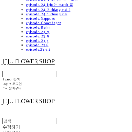
episode. 24. jeju 는 march 봄
episode. 24. 2 chiang mai 2
episode. 24. 1 chiang mai
episode. Sapporo
episode. Copenhagen
episode. Berlin
episode. 23. 9
episode. 23. 8
episode. 23.7
episode. 23.6
episode.23.6.1
JEJU FLOWER SHOP
Search
검색
Log In
로그인
Cart
장바구니
JEJU FLOWER SHOP
수정하기