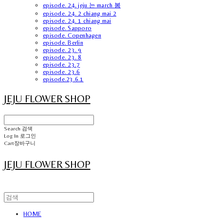
episode. 24. jeju 는 march 봄
episode. 24. 2 chiang mai 2
episode. 24. 1 chiang mai
episode. Sapporo
episode. Copenhagen
episode. Berlin
episode. 23. 9
episode. 23. 8
episode. 23.7
episode. 23.6
episode.23.6.1
JEJU FLOWER SHOP
Search
검색
Log In
로그인
Cart
장바구니
JEJU FLOWER SHOP
HOME