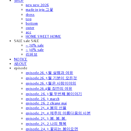
SHOP
new new 2026
made in jeju 그꽃
dress
top
bottom
outer
acc
HOME SWEET HOME
SALE sale SALE
~ 70% sale
~ 30% sale
리퍼브
NOTICE
ABOUT
episode
episode.26. 5월 설렘과 여유
episode.26. 5월 기분이 모든것
episode.26. 5월은 사랑이야의
episode.26.4월 잠깐의 여유
episode. 26. 3월 두번째 봄이야기
episode. 26. 3 march
episode. 26. 2 chiang mai
episode. 25. 4 봄의 선율
episode. 25. 4 제주의 아름다움의 사본
episode. 25. 3 봄. 봄. 봄.
episode. 25. 2 나의 행복
episode. 24. 3 꽃피는 봄이오면