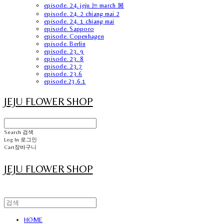
episode. 24. jeju 는 march 봄
episode. 24. 2 chiang mai 2
episode. 24. 1 chiang mai
episode. Sapporo
episode. Copenhagen
episode. Berlin
episode. 23. 9
episode. 23. 8
episode. 23.7
episode. 23.6
episode.23.6.1
JEJU FLOWER SHOP
Search
검색
Log In
로그인
Cart
장바구니
JEJU FLOWER SHOP
HOME