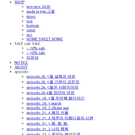
SHOP
new new 2026
made in jeju 그꽃
dress
top
bottom
outer
acc
HOME SWEET HOME
SALE sale SALE
~ 70% sale
~ 30% sale
리퍼브
NOTICE
ABOUT
episode
episode.26. 5월 설렘과 여유
episode.26. 5월 기분이 모든것
episode.26. 5월은 사랑이야의
episode.26.4월 잠깐의 여유
episode. 26. 3월 두번째 봄이야기
episode. 26. 3 march
episode. 26. 2 chiang mai
episode. 25. 4 봄의 선율
episode. 25. 4 제주의 아름다움의 사본
episode. 25. 3 봄. 봄. 봄.
episode. 25. 2 나의 행복
episode. 24. 3 꽃피는 봄이오면