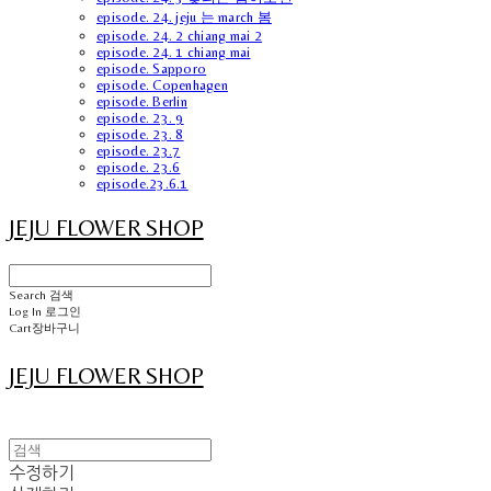
episode. 24. jeju 는 march 봄
episode. 24. 2 chiang mai 2
episode. 24. 1 chiang mai
episode. Sapporo
episode. Copenhagen
episode. Berlin
episode. 23. 9
episode. 23. 8
episode. 23.7
episode. 23.6
episode.23.6.1
JEJU FLOWER SHOP
Search
검색
Log In
로그인
Cart
장바구니
JEJU FLOWER SHOP
수정하기