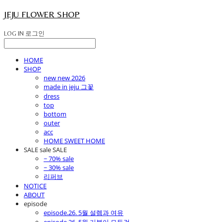
JEJU FLOWER SHOP
LOG IN
로그인
HOME
SHOP
new new 2026
made in jeju 그꽃
dress
top
bottom
outer
acc
HOME SWEET HOME
SALE sale SALE
~ 70% sale
~ 30% sale
리퍼브
NOTICE
ABOUT
episode
episode.26. 5월 설렘과 여유