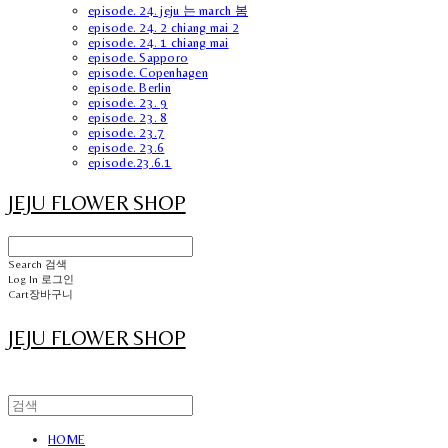
episode. 24. jeju 는 march 봄
episode. 24. 2 chiang mai 2
episode. 24. 1 chiang mai
episode. Sapporo
episode. Copenhagen
episode. Berlin
episode. 23. 9
episode. 23. 8
episode. 23.7
episode. 23.6
episode.23.6.1
JEJU FLOWER SHOP
Search
검색
Log In
로그인
Cart
장바구니
JEJU FLOWER SHOP
HOME