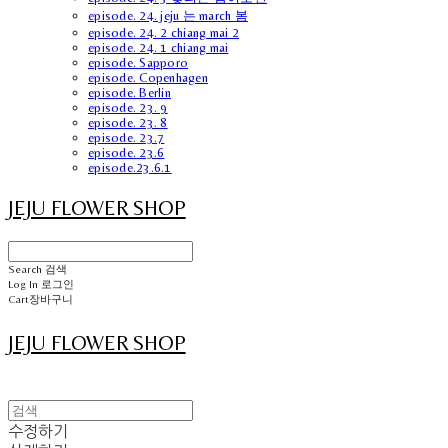
episode. 24. jeju 는 march 봄
episode. 24. 2 chiang mai 2
episode. 24. 1 chiang mai
episode. Sapporo
episode. Copenhagen
episode. Berlin
episode. 23. 9
episode. 23. 8
episode. 23.7
episode. 23.6
episode.23.6.1
JEJU FLOWER SHOP
Search
검색
Log In
로그인
Cart
장바구니
JEJU FLOWER SHOP
수정하기