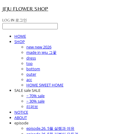
JEJU FLOWER SHOP
LOG IN
로그인
HOME
SHOP
new new 2026
made in jeju 그꽃
dress
top
bottom
outer
acc
HOME SWEET HOME
SALE sale SALE
~ 70% sale
~ 30% sale
리퍼브
NOTICE
ABOUT
episode
episode.26. 5월 설렘과 여유