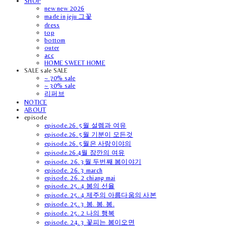
SHOP
new new 2026
made in jeju 그꽃
dress
top
bottom
outer
acc
HOME SWEET HOME
SALE sale SALE
~ 70% sale
~ 30% sale
리퍼브
NOTICE
ABOUT
episode
episode.26. 5월 설렘과 여유
episode.26. 5월 기분이 모든것
episode.26. 5월은 사랑이야의
episode.26.4월 잠깐의 여유
episode. 26. 3월 두번째 봄이야기
episode. 26. 3 march
episode. 26. 2 chiang mai
episode. 25. 4 봄의 선율
episode. 25. 4 제주의 아름다움의 사본
episode. 25. 3 봄. 봄. 봄.
episode. 25. 2 나의 행복
episode. 24. 3 꽃피는 봄이오면