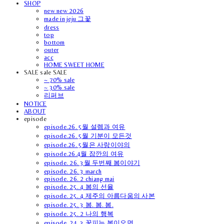
SHOP
new new 2026
made in jeju 그꽃
dress
top
bottom
outer
acc
HOME SWEET HOME
SALE sale SALE
~ 70% sale
~ 30% sale
리퍼브
NOTICE
ABOUT
episode
episode.26. 5월 설렘과 여유
episode.26. 5월 기분이 모든것
episode.26. 5월은 사랑이야의
episode.26.4월 잠깐의 여유
episode. 26. 3월 두번째 봄이야기
episode. 26. 3 march
episode. 26. 2 chiang mai
episode. 25. 4 봄의 선율
episode. 25. 4 제주의 아름다움의 사본
episode. 25. 3 봄. 봄. 봄.
episode. 25. 2 나의 행복
episode. 24. 3 꽃피는 봄이오면