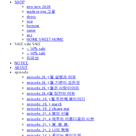
SHOP
new new 2026
made in jeju 그꽃
dress
top
bottom
outer
acc
HOME SWEET HOME
SALE sale SALE
~ 70% sale
~ 30% sale
리퍼브
NOTICE
ABOUT
episode
episode.26. 5월 설렘과 여유
episode.26. 5월 기분이 모든것
episode.26. 5월은 사랑이야의
episode.26.4월 잠깐의 여유
episode. 26. 3월 두번째 봄이야기
episode. 26. 3 march
episode. 26. 2 chiang mai
episode. 25. 4 봄의 선율
episode. 25. 4 제주의 아름다움의 사본
episode. 25. 3 봄. 봄. 봄.
episode. 25. 2 나의 행복
episode. 24. 3 꽃피는 봄이오면