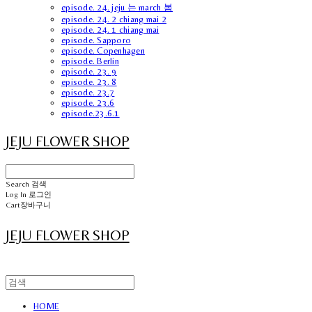
episode. 24. jeju 는 march 봄
episode. 24. 2 chiang mai 2
episode. 24. 1 chiang mai
episode. Sapporo
episode. Copenhagen
episode. Berlin
episode. 23. 9
episode. 23. 8
episode. 23.7
episode. 23.6
episode.23.6.1
JEJU FLOWER SHOP
Search
검색
Log In
로그인
Cart
장바구니
JEJU FLOWER SHOP
HOME