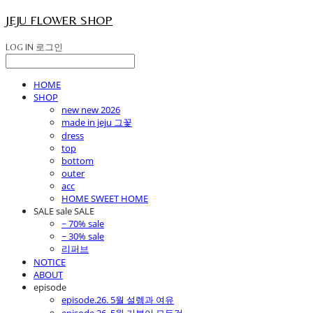
JEJU FLOWER SHOP
LOG IN
로그인
HOME
SHOP
new new 2026
made in jeju 그꽃
dress
top
bottom
outer
acc
HOME SWEET HOME
SALE sale SALE
~ 70% sale
~ 30% sale
리퍼브
NOTICE
ABOUT
episode
episode.26. 5월 설렘과 여유