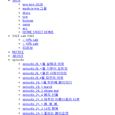
SHOP
new new 2026
made in jeju 그꽃
dress
top
bottom
outer
acc
HOME SWEET HOME
SALE sale SALE
~ 70% sale
~ 30% sale
리퍼브
NOTICE
ABOUT
episode
episode.26. 5월 설렘과 여유
episode.26. 5월 기분이 모든것
episode.26. 5월은 사랑이야의
episode.26.4월 잠깐의 여유
episode. 26. 3월 두번째 봄이야기
episode. 26. 3 march
episode. 26. 2 chiang mai
episode. 25. 4 봄의 선율
episode. 25. 4 제주의 아름다움의 사본
episode. 25. 3 봄. 봄. 봄.
episode. 25. 2 나의 행복
episode. 24. 3 꽃피는 봄이오면