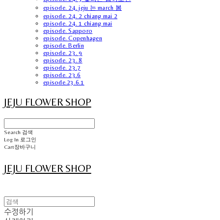
episode. 24. jeju 는 march 봄
episode. 24. 2 chiang mai 2
episode. 24. 1 chiang mai
episode. Sapporo
episode. Copenhagen
episode. Berlin
episode. 23. 9
episode. 23. 8
episode. 23.7
episode. 23.6
episode.23.6.1
JEJU FLOWER SHOP
Search
검색
Log In
로그인
Cart
장바구니
JEJU FLOWER SHOP
수정하기