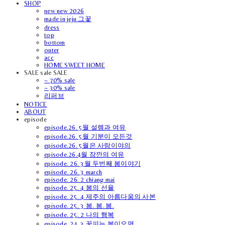
SHOP
new new 2026
made in jeju 그꽃
dress
top
bottom
outer
acc
HOME SWEET HOME
SALE sale SALE
~ 70% sale
~ 30% sale
리퍼브
NOTICE
ABOUT
episode
episode.26. 5월 설렘과 여유
episode.26. 5월 기분이 모든것
episode.26. 5월은 사랑이야의
episode.26.4월 잠깐의 여유
episode. 26. 3월 두번째 봄이야기
episode. 26. 3 march
episode. 26. 2 chiang mai
episode. 25. 4 봄의 선율
episode. 25. 4 제주의 아름다움의 사본
episode. 25. 3 봄. 봄. 봄.
episode. 25. 2 나의 행복
episode. 24. 3 꽃피는 봄이오면