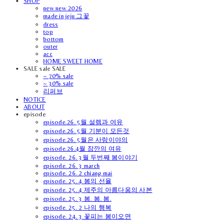
SHOP
new new 2026
made in jeju 그꽃
dress
top
bottom
outer
acc
HOME SWEET HOME
SALE sale SALE
~ 70% sale
~ 30% sale
리퍼브
NOTICE
ABOUT
episode
episode.26. 5월 설렘과 여유
episode.26. 5월 기분이 모든것
episode.26. 5월은 사랑이야의
episode.26.4월 잠깐의 여유
episode. 26. 3월 두번째 봄이야기
episode. 26. 3 march
episode. 26. 2 chiang mai
episode. 25. 4 봄의 선율
episode. 25. 4 제주의 아름다움의 사본
episode. 25. 3 봄. 봄. 봄.
episode. 25. 2 나의 행복
episode. 24. 3 꽃피는 봄이오면