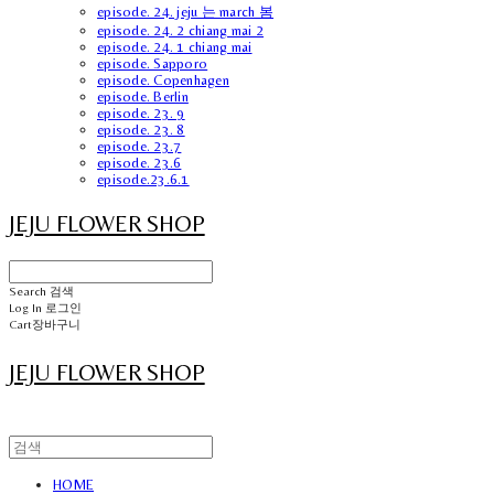
episode. 24. jeju 는 march 봄
episode. 24. 2 chiang mai 2
episode. 24. 1 chiang mai
episode. Sapporo
episode. Copenhagen
episode. Berlin
episode. 23. 9
episode. 23. 8
episode. 23.7
episode. 23.6
episode.23.6.1
JEJU FLOWER SHOP
Search
검색
Log In
로그인
Cart
장바구니
JEJU FLOWER SHOP
HOME