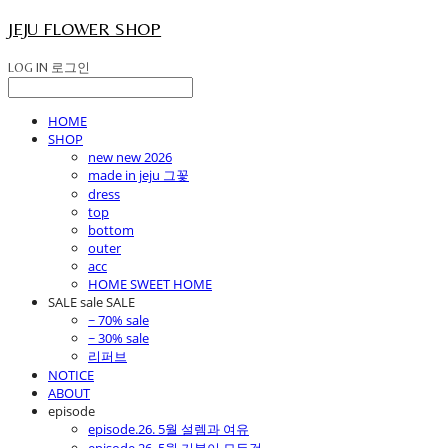
JEJU FLOWER SHOP
LOG IN
로그인
HOME
SHOP
new new 2026
made in jeju 그꽃
dress
top
bottom
outer
acc
HOME SWEET HOME
SALE sale SALE
~ 70% sale
~ 30% sale
리퍼브
NOTICE
ABOUT
episode
episode.26. 5월 설렘과 여유