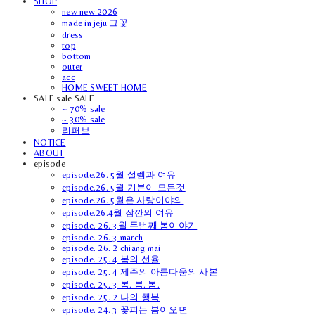
SHOP
new new 2026
made in jeju 그꽃
dress
top
bottom
outer
acc
HOME SWEET HOME
SALE sale SALE
~ 70% sale
~ 30% sale
리퍼브
NOTICE
ABOUT
episode
episode.26. 5월 설렘과 여유
episode.26. 5월 기분이 모든것
episode.26. 5월은 사랑이야의
episode.26.4월 잠깐의 여유
episode. 26. 3월 두번째 봄이야기
episode. 26. 3 march
episode. 26. 2 chiang mai
episode. 25. 4 봄의 선율
episode. 25. 4 제주의 아름다움의 사본
episode. 25. 3 봄. 봄. 봄.
episode. 25. 2 나의 행복
episode. 24. 3 꽃피는 봄이오면