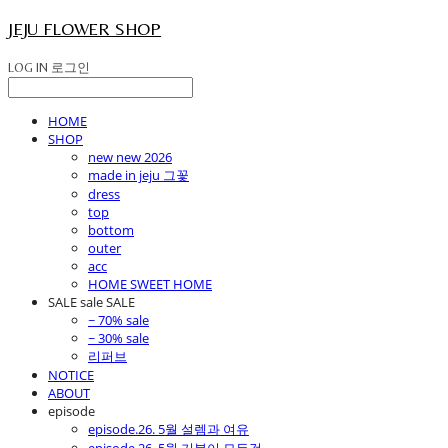
JEJU FLOWER SHOP
LOG IN
로그인
HOME
SHOP
new new 2026
made in jeju 그꽃
dress
top
bottom
outer
acc
HOME SWEET HOME
SALE sale SALE
~ 70% sale
~ 30% sale
리퍼브
NOTICE
ABOUT
episode
episode.26. 5월 설렘과 여유