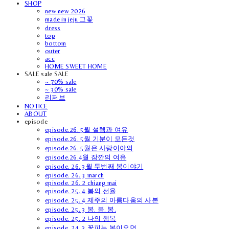
SHOP
new new 2026
made in jeju 그꽃
dress
top
bottom
outer
acc
HOME SWEET HOME
SALE sale SALE
~ 70% sale
~ 30% sale
리퍼브
NOTICE
ABOUT
episode
episode.26. 5월 설렘과 여유
episode.26. 5월 기분이 모든것
episode.26. 5월은 사랑이야의
episode.26.4월 잠깐의 여유
episode. 26. 3월 두번째 봄이야기
episode. 26. 3 march
episode. 26. 2 chiang mai
episode. 25. 4 봄의 선율
episode. 25. 4 제주의 아름다움의 사본
episode. 25. 3 봄. 봄. 봄.
episode. 25. 2 나의 행복
episode. 24. 3 꽃피는 봄이오면