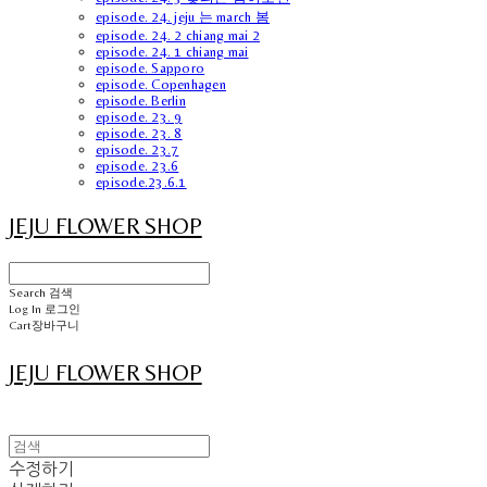
episode. 24. jeju 는 march 봄
episode. 24. 2 chiang mai 2
episode. 24. 1 chiang mai
episode. Sapporo
episode. Copenhagen
episode. Berlin
episode. 23. 9
episode. 23. 8
episode. 23.7
episode. 23.6
episode.23.6.1
JEJU FLOWER SHOP
Search
검색
Log In
로그인
Cart
장바구니
JEJU FLOWER SHOP
수정하기