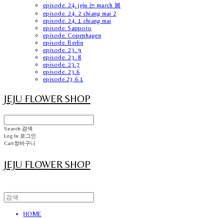
episode. 24. jeju 는 march 봄
episode. 24. 2 chiang mai 2
episode. 24. 1 chiang mai
episode. Sapporo
episode. Copenhagen
episode. Berlin
episode. 23. 9
episode. 23. 8
episode. 23.7
episode. 23.6
episode.23.6.1
JEJU FLOWER SHOP
Search
검색
Log In
로그인
Cart
장바구니
JEJU FLOWER SHOP
HOME