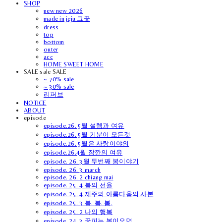
SHOP
new new 2026
made in jeju 그꽃
dress
top
bottom
outer
acc
HOME SWEET HOME
SALE sale SALE
~ 70% sale
~ 30% sale
리퍼브
NOTICE
ABOUT
episode
episode.26. 5월 설렘과 여유
episode.26. 5월 기분이 모든것
episode.26. 5월은 사랑이야의
episode.26.4월 잠깐의 여유
episode. 26. 3월 두번째 봄이야기
episode. 26. 3 march
episode. 26. 2 chiang mai
episode. 25. 4 봄의 선율
episode. 25. 4 제주의 아름다움의 사본
episode. 25. 3 봄. 봄. 봄.
episode. 25. 2 나의 행복
episode. 24. 3 꽃피는 봄이오면