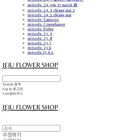
episode. 24. jeju 는 march 봄
episode. 24. 2 chiang mai 2
episode. 24. 1 chiang mai
episode. Sapporo
episode. Copenhagen
episode. Berlin
episode. 23. 9
episode. 23. 8
episode. 23.7
episode. 23.6
episode.23.6.1
JEJU FLOWER SHOP
Search
검색
Log In
로그인
Cart
장바구니
JEJU FLOWER SHOP
수정하기