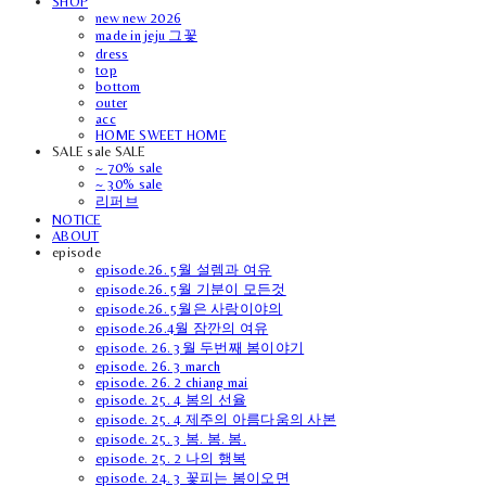
SHOP
new new 2026
made in jeju 그꽃
dress
top
bottom
outer
acc
HOME SWEET HOME
SALE sale SALE
~ 70% sale
~ 30% sale
리퍼브
NOTICE
ABOUT
episode
episode.26. 5월 설렘과 여유
episode.26. 5월 기분이 모든것
episode.26. 5월은 사랑이야의
episode.26.4월 잠깐의 여유
episode. 26. 3월 두번째 봄이야기
episode. 26. 3 march
episode. 26. 2 chiang mai
episode. 25. 4 봄의 선율
episode. 25. 4 제주의 아름다움의 사본
episode. 25. 3 봄. 봄. 봄.
episode. 25. 2 나의 행복
episode. 24. 3 꽃피는 봄이오면