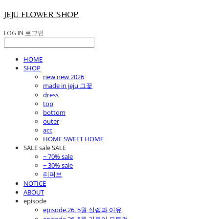
JEJU FLOWER SHOP
LOG IN
로그인
HOME
SHOP
new new 2026
made in jeju 그꽃
dress
top
bottom
outer
acc
HOME SWEET HOME
SALE sale SALE
~ 70% sale
~ 30% sale
리퍼브
NOTICE
ABOUT
episode
episode.26. 5월 설렘과 여유