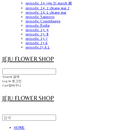
episode. 24. jeju 는 march 봄
episode. 24. 2 chiang mai 2
episode. 24. 1 chiang mai
episode. Sapporo
episode. Copenhagen
episode. Berlin
episode. 23. 9
episode. 23. 8
episode. 23.7
episode. 23.6
episode.23.6.1
JEJU FLOWER SHOP
Search
검색
Log In
로그인
Cart
장바구니
JEJU FLOWER SHOP
HOME