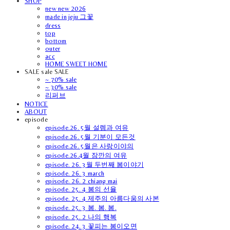
SHOP
new new 2026
made in jeju 그꽃
dress
top
bottom
outer
acc
HOME SWEET HOME
SALE sale SALE
~ 70% sale
~ 30% sale
리퍼브
NOTICE
ABOUT
episode
episode.26. 5월 설렘과 여유
episode.26. 5월 기분이 모든것
episode.26. 5월은 사랑이야의
episode.26.4월 잠깐의 여유
episode. 26. 3월 두번째 봄이야기
episode. 26. 3 march
episode. 26. 2 chiang mai
episode. 25. 4 봄의 선율
episode. 25. 4 제주의 아름다움의 사본
episode. 25. 3 봄. 봄. 봄.
episode. 25. 2 나의 행복
episode. 24. 3 꽃피는 봄이오면