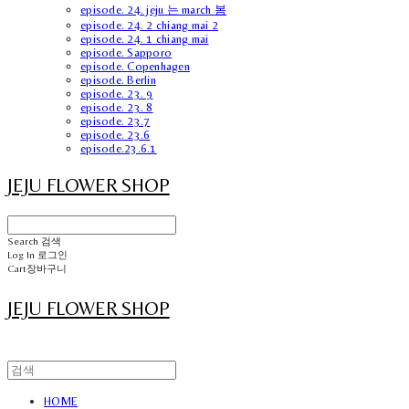
episode. 24. jeju 는 march 봄
episode. 24. 2 chiang mai 2
episode. 24. 1 chiang mai
episode. Sapporo
episode. Copenhagen
episode. Berlin
episode. 23. 9
episode. 23. 8
episode. 23.7
episode. 23.6
episode.23.6.1
JEJU FLOWER SHOP
Search
검색
Log In
로그인
Cart
장바구니
JEJU FLOWER SHOP
HOME