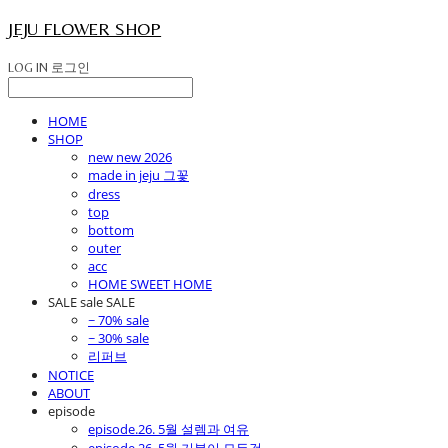
JEJU FLOWER SHOP
LOG IN
로그인
HOME
SHOP
new new 2026
made in jeju 그꽃
dress
top
bottom
outer
acc
HOME SWEET HOME
SALE sale SALE
~ 70% sale
~ 30% sale
리퍼브
NOTICE
ABOUT
episode
episode.26. 5월 설렘과 여유