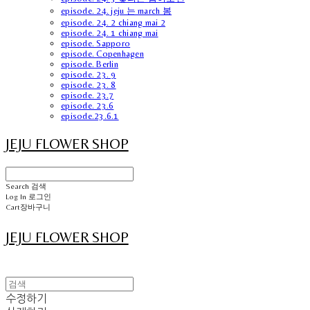
episode. 24. jeju 는 march 봄
episode. 24. 2 chiang mai 2
episode. 24. 1 chiang mai
episode. Sapporo
episode. Copenhagen
episode. Berlin
episode. 23. 9
episode. 23. 8
episode. 23.7
episode. 23.6
episode.23.6.1
JEJU FLOWER SHOP
Search
검색
Log In
로그인
Cart
장바구니
JEJU FLOWER SHOP
수정하기