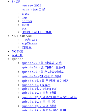
SHOP
new new 2026
made in jeju 그꽃
dress
top
bottom
outer
acc
HOME SWEET HOME
SALE sale SALE
~ 70% sale
~ 30% sale
리퍼브
NOTICE
ABOUT
episode
episode.26. 5월 설렘과 여유
episode.26. 5월 기분이 모든것
episode.26. 5월은 사랑이야의
episode.26.4월 잠깐의 여유
episode. 26. 3월 두번째 봄이야기
episode. 26. 3 march
episode. 26. 2 chiang mai
episode. 25. 4 봄의 선율
episode. 25. 4 제주의 아름다움의 사본
episode. 25. 3 봄. 봄. 봄.
episode. 25. 2 나의 행복
episode. 24. 3 꽃피는 봄이오면