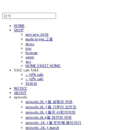
HOME
SHOP
new new 2026
made in jeju 그꽃
dress
top
bottom
outer
acc
HOME SWEET HOME
SALE sale SALE
~ 70% sale
~ 30% sale
리퍼브
NOTICE
ABOUT
episode
episode.26. 5월 설렘과 여유
episode.26. 5월 기분이 모든것
episode.26. 5월은 사랑이야의
episode.26.4월 잠깐의 여유
episode. 26. 3월 두번째 봄이야기
episode. 26. 3 march