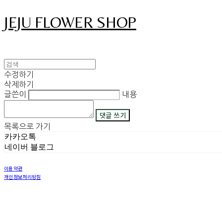
JEJU FLOWER SHOP
수정하기
삭제하기
글쓴이
내용
댓글 쓰기
목록으로 가기
카카오톡
네이버 블로그
이용약관
개인정보처리방침
사업자정보확인
상호: 그꽃 | 이메일: 08311029@naver.com
사업자등록번호:
450-42-00530
| 통신판매:
2018-제주구좌읍-제69호
| 호스팅제공자: (주)식스샵