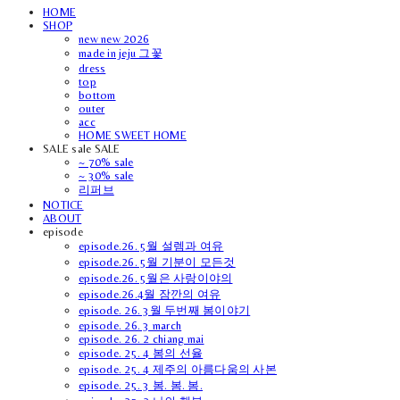
HOME
SHOP
new new 2026
made in jeju 그꽃
dress
top
bottom
outer
acc
HOME SWEET HOME
SALE sale SALE
~ 70% sale
~ 30% sale
리퍼브
NOTICE
ABOUT
episode
episode.26. 5월 설렘과 여유
episode.26. 5월 기분이 모든것
episode.26. 5월은 사랑이야의
episode.26.4월 잠깐의 여유
episode. 26. 3월 두번째 봄이야기
episode. 26. 3 march
episode. 26. 2 chiang mai
episode. 25. 4 봄의 선율
episode. 25. 4 제주의 아름다움의 사본
episode. 25. 3 봄. 봄. 봄.