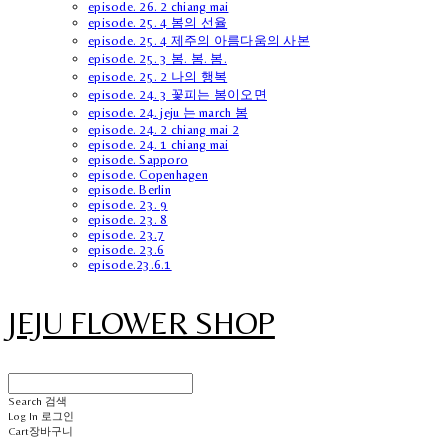
episode. 26. 2 chiang mai
episode. 25. 4 봄의 선율
episode. 25. 4 제주의 아름다움의 사본
episode. 25. 3 봄. 봄. 봄.
episode. 25. 2 나의 행복
episode. 24. 3 꽃피는 봄이오면
episode. 24. jeju 는 march 봄
episode. 24. 2 chiang mai 2
episode. 24. 1 chiang mai
episode. Sapporo
episode. Copenhagen
episode. Berlin
episode. 23. 9
episode. 23. 8
episode. 23.7
episode. 23.6
episode.23.6.1
JEJU FLOWER SHOP
Search
검색
Log In
로그인
Cart
장바구니