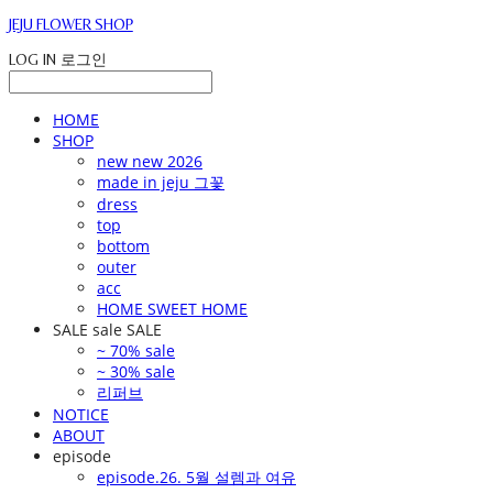
JEJU FLOWER SHOP
LOG IN
로그인
HOME
SHOP
new new 2026
made in jeju 그꽃
dress
top
bottom
outer
acc
HOME SWEET HOME
SALE sale SALE
~ 70% sale
~ 30% sale
리퍼브
NOTICE
ABOUT
episode
episode.26. 5월 설렘과 여유