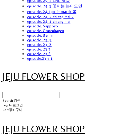
episode. 25. 2 나의 행복
episode. 24. 3 꽃피는 봄이오면
episode. 24. jeju 는 march 봄
episode. 24. 2 chiang mai 2
episode. 24. 1 chiang mai
episode. Sapporo
episode. Copenhagen
episode. Berlin
episode. 23. 9
episode. 23. 8
episode. 23.7
episode. 23.6
episode.23.6.1
JEJU FLOWER SHOP
Search
검색
Log In
로그인
Cart
장바구니
JEJU FLOWER SHOP