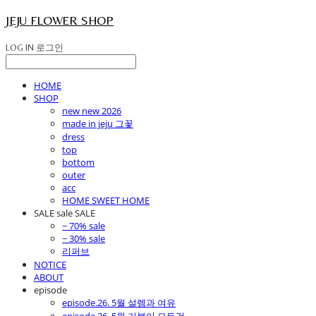
JEJU FLOWER SHOP
LOG IN
로그인
HOME
SHOP
new new 2026
made in jeju 그꽃
dress
top
bottom
outer
acc
HOME SWEET HOME
SALE sale SALE
~ 70% sale
~ 30% sale
리퍼브
NOTICE
ABOUT
episode
episode.26. 5월 설렘과 여유