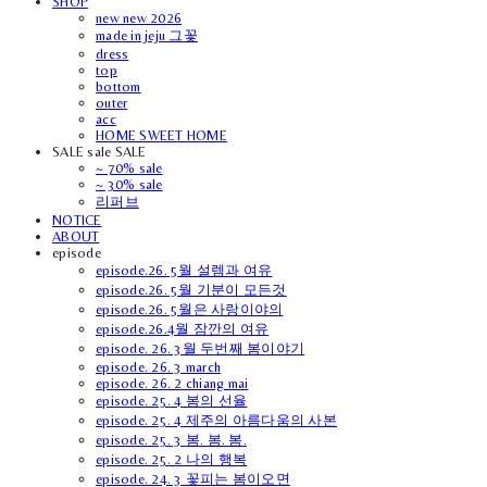
SHOP
new new 2026
made in jeju 그꽃
dress
top
bottom
outer
acc
HOME SWEET HOME
SALE sale SALE
~ 70% sale
~ 30% sale
리퍼브
NOTICE
ABOUT
episode
episode.26. 5월 설렘과 여유
episode.26. 5월 기분이 모든것
episode.26. 5월은 사랑이야의
episode.26.4월 잠깐의 여유
episode. 26. 3월 두번째 봄이야기
episode. 26. 3 march
episode. 26. 2 chiang mai
episode. 25. 4 봄의 선율
episode. 25. 4 제주의 아름다움의 사본
episode. 25. 3 봄. 봄. 봄.
episode. 25. 2 나의 행복
episode. 24. 3 꽃피는 봄이오면