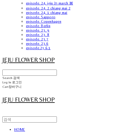
episode. 24. jeju 는 march 봄
episode. 24. 2 chiang mai 2
episode. 24. 1 chiang mai
episode. Sapporo
episode. Copenhagen
episode. Berlin
episode. 23. 9
episode. 23. 8
episode. 23.7
episode. 23.6
episode.23.6.1
JEJU FLOWER SHOP
Search
검색
Log In
로그인
Cart
장바구니
JEJU FLOWER SHOP
HOME