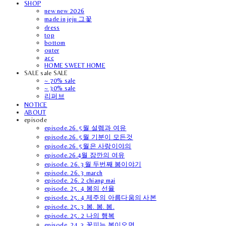
SHOP
new new 2026
made in jeju 그꽃
dress
top
bottom
outer
acc
HOME SWEET HOME
SALE sale SALE
~ 70% sale
~ 30% sale
리퍼브
NOTICE
ABOUT
episode
episode.26. 5월 설렘과 여유
episode.26. 5월 기분이 모든것
episode.26. 5월은 사랑이야의
episode.26.4월 잠깐의 여유
episode. 26. 3월 두번째 봄이야기
episode. 26. 3 march
episode. 26. 2 chiang mai
episode. 25. 4 봄의 선율
episode. 25. 4 제주의 아름다움의 사본
episode. 25. 3 봄. 봄. 봄.
episode. 25. 2 나의 행복
episode. 24. 3 꽃피는 봄이오면