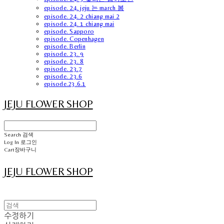
episode. 24. jeju 는 march 봄
episode. 24. 2 chiang mai 2
episode. 24. 1 chiang mai
episode. Sapporo
episode. Copenhagen
episode. Berlin
episode. 23. 9
episode. 23. 8
episode. 23.7
episode. 23.6
episode.23.6.1
JEJU FLOWER SHOP
Search
검색
Log In
로그인
Cart
장바구니
JEJU FLOWER SHOP
수정하기