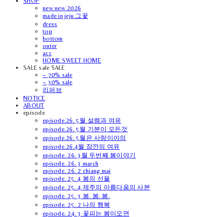
SHOP
new new 2026
made in jeju 그꽃
dress
top
bottom
outer
acc
HOME SWEET HOME
SALE sale SALE
~ 70% sale
~ 30% sale
리퍼브
NOTICE
ABOUT
episode
episode.26. 5월 설렘과 여유
episode.26. 5월 기분이 모든것
episode.26. 5월은 사랑이야의
episode.26.4월 잠깐의 여유
episode. 26. 3월 두번째 봄이야기
episode. 26. 3 march
episode. 26. 2 chiang mai
episode. 25. 4 봄의 선율
episode. 25. 4 제주의 아름다움의 사본
episode. 25. 3 봄. 봄. 봄.
episode. 25. 2 나의 행복
episode. 24. 3 꽃피는 봄이오면