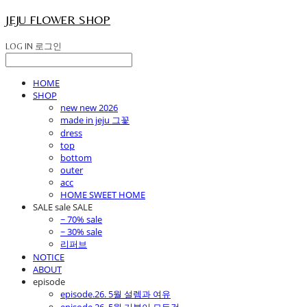
JEJU FLOWER SHOP
LOG IN
로그인
HOME
SHOP
new new 2026
made in jeju 그꽃
dress
top
bottom
outer
acc
HOME SWEET HOME
SALE sale SALE
~ 70% sale
~ 30% sale
리퍼브
NOTICE
ABOUT
episode
episode.26. 5월 설렘과 여유