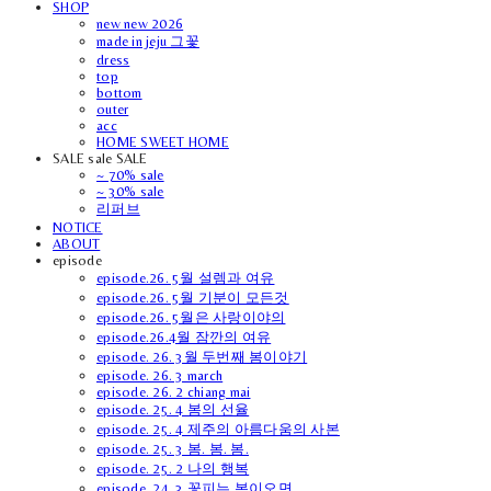
SHOP
new new 2026
made in jeju 그꽃
dress
top
bottom
outer
acc
HOME SWEET HOME
SALE sale SALE
~ 70% sale
~ 30% sale
리퍼브
NOTICE
ABOUT
episode
episode.26. 5월 설렘과 여유
episode.26. 5월 기분이 모든것
episode.26. 5월은 사랑이야의
episode.26.4월 잠깐의 여유
episode. 26. 3월 두번째 봄이야기
episode. 26. 3 march
episode. 26. 2 chiang mai
episode. 25. 4 봄의 선율
episode. 25. 4 제주의 아름다움의 사본
episode. 25. 3 봄. 봄. 봄.
episode. 25. 2 나의 행복
episode. 24. 3 꽃피는 봄이오면