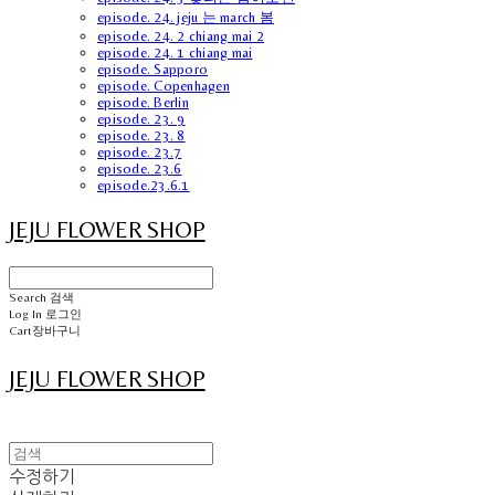
episode. 24. jeju 는 march 봄
episode. 24. 2 chiang mai 2
episode. 24. 1 chiang mai
episode. Sapporo
episode. Copenhagen
episode. Berlin
episode. 23. 9
episode. 23. 8
episode. 23.7
episode. 23.6
episode.23.6.1
JEJU FLOWER SHOP
Search
검색
Log In
로그인
Cart
장바구니
JEJU FLOWER SHOP
수정하기