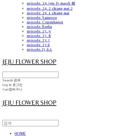
episode. 24. jeju 는 march 봄
episode. 24. 2 chiang mai 2
episode. 24. 1 chiang mai
episode. Sapporo
episode. Copenhagen
episode. Berlin
episode. 23. 9
episode. 23. 8
episode. 23.7
episode. 23.6
episode.23.6.1
JEJU FLOWER SHOP
Search
검색
Log In
로그인
Cart
장바구니
JEJU FLOWER SHOP
HOME