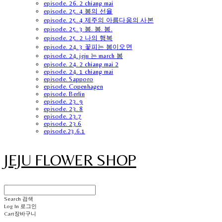
episode. 26. 2 chiang mai
episode. 25. 4 봄의 선율
episode. 25. 4 제주의 아름다움의 사본
episode. 25. 3 봄. 봄. 봄.
episode. 25. 2 나의 행복
episode. 24. 3 꽃피는 봄이오면
episode. 24. jeju 는 march 봄
episode. 24. 2 chiang mai 2
episode. 24. 1 chiang mai
episode. Sapporo
episode. Copenhagen
episode. Berlin
episode. 23. 9
episode. 23. 8
episode. 23.7
episode. 23.6
episode.23.6.1
JEJU FLOWER SHOP
Search
검색
Log In
로그인
Cart
장바구니