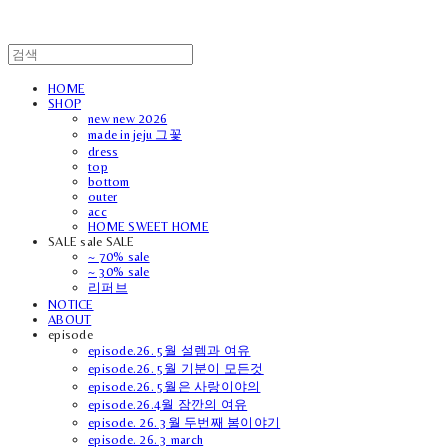
HOME
SHOP
new new 2026
made in jeju 그꽃
dress
top
bottom
outer
acc
HOME SWEET HOME
SALE sale SALE
~ 70% sale
~ 30% sale
리퍼브
NOTICE
ABOUT
episode
episode.26. 5월 설렘과 여유
episode.26. 5월 기분이 모든것
episode.26. 5월은 사랑이야의
episode.26.4월 잠깐의 여유
episode. 26. 3월 두번째 봄이야기
episode. 26. 3 march