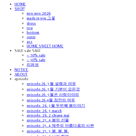
HOME
SHOP
new new 2026
made in jeju 그꽃
dress
top
bottom
outer
acc
HOME SWEET HOME
SALE sale SALE
~ 70% sale
~ 30% sale
리퍼브
NOTICE
ABOUT
episode
episode.26. 5월 설렘과 여유
episode.26. 5월 기분이 모든것
episode.26. 5월은 사랑이야의
episode.26.4월 잠깐의 여유
episode. 26. 3월 두번째 봄이야기
episode. 26. 3 march
episode. 26. 2 chiang mai
episode. 25. 4 봄의 선율
episode. 25. 4 제주의 아름다움의 사본
episode. 25. 3 봄. 봄. 봄.