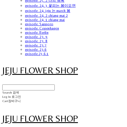
episode. 25. 2 나의 행복
episode. 24. 3 꽃피는 봄이오면
episode. 24. jeju 는 march 봄
episode. 24. 2 chiang mai 2
episode. 24. 1 chiang mai
episode. Sapporo
episode. Copenhagen
episode. Berlin
episode. 23. 9
episode. 23. 8
episode. 23.7
episode. 23.6
episode.23.6.1
JEJU FLOWER SHOP
Search
검색
Log In
로그인
Cart
장바구니
JEJU FLOWER SHOP