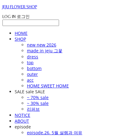
JEJU FLOWER SHOP
LOG IN
로그인
HOME
SHOP
new new 2026
made in jeju 그꽃
dress
top
bottom
outer
acc
HOME SWEET HOME
SALE sale SALE
~ 70% sale
~ 30% sale
리퍼브
NOTICE
ABOUT
episode
episode.26. 5월 설렘과 여유