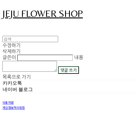
JEJU FLOWER SHOP
수정하기
삭제하기
글쓴이
내용
댓글 쓰기
목록으로 가기
카카오톡
네이버 블로그
이용약관
개인정보처리방침
사업자정보확인
상호: 그꽃 | 이메일: 08311029@naver.com
사업자등록번호:
450-42-00530
| 통신판매:
2018-제주구좌읍-제69호
| 호스팅제공자: (주)식스샵