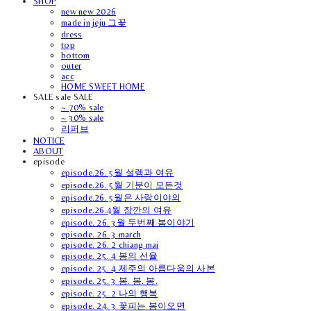
SHOP
new new 2026
made in jeju 그꽃
dress
top
bottom
outer
acc
HOME SWEET HOME
SALE sale SALE
~ 70% sale
~ 30% sale
리퍼브
NOTICE
ABOUT
episode
episode.26. 5월 설렘과 여유
episode.26. 5월 기분이 모든것
episode.26. 5월은 사랑이야의
episode.26.4월 잠깐의 여유
episode. 26. 3월 두번째 봄이야기
episode. 26. 3 march
episode. 26. 2 chiang mai
episode. 25. 4 봄의 선율
episode. 25. 4 제주의 아름다움의 사본
episode. 25. 3 봄. 봄. 봄.
episode. 25. 2 나의 행복
episode. 24. 3 꽃피는 봄이오면