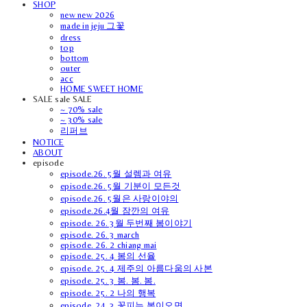
SHOP
new new 2026
made in jeju 그꽃
dress
top
bottom
outer
acc
HOME SWEET HOME
SALE sale SALE
~ 70% sale
~ 30% sale
리퍼브
NOTICE
ABOUT
episode
episode.26. 5월 설렘과 여유
episode.26. 5월 기분이 모든것
episode.26. 5월은 사랑이야의
episode.26.4월 잠깐의 여유
episode. 26. 3월 두번째 봄이야기
episode. 26. 3 march
episode. 26. 2 chiang mai
episode. 25. 4 봄의 선율
episode. 25. 4 제주의 아름다움의 사본
episode. 25. 3 봄. 봄. 봄.
episode. 25. 2 나의 행복
episode. 24. 3 꽃피는 봄이오면