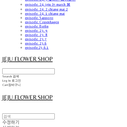
episode. 24. jeju 는 march 봄
episode. 24. 2 chiang mai 2
episode. 24. 1 chiang mai
episode. Sapporo
episode. Copenhagen
episode. Berlin
episode. 23. 9
episode. 23. 8
episode. 23.7
episode. 23.6
episode.23.6.1
JEJU FLOWER SHOP
Search
검색
Log In
로그인
Cart
장바구니
JEJU FLOWER SHOP
수정하기