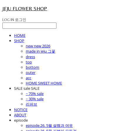
JEJU FLOWER SHOP
LOG IN
로그인
HOME
SHOP
new new 2026
made in jeju 그꽃
dress
top
bottom
outer
acc
HOME SWEET HOME
SALE sale SALE
~ 70% sale
~ 30% sale
리퍼브
NOTICE
ABOUT
episode
episode.26. 5월 설렘과 여유