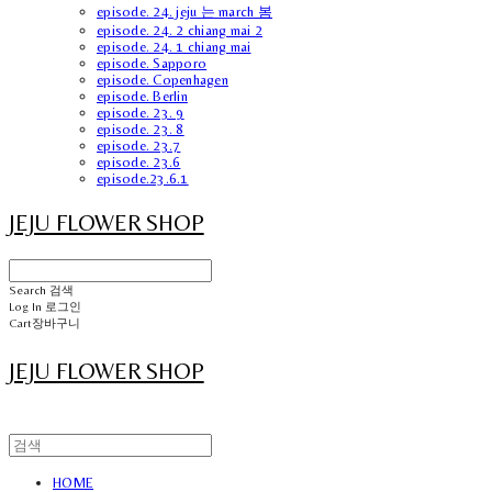
episode. 24. jeju 는 march 봄
episode. 24. 2 chiang mai 2
episode. 24. 1 chiang mai
episode. Sapporo
episode. Copenhagen
episode. Berlin
episode. 23. 9
episode. 23. 8
episode. 23.7
episode. 23.6
episode.23.6.1
JEJU FLOWER SHOP
Search
검색
Log In
로그인
Cart
장바구니
JEJU FLOWER SHOP
HOME