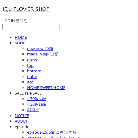
JEJU FLOWER SHOP
LOG IN
로그인
HOME
SHOP
new new 2026
made in jeju 그꽃
dress
top
bottom
outer
acc
HOME SWEET HOME
SALE sale SALE
~ 70% sale
~ 30% sale
리퍼브
NOTICE
ABOUT
episode
episode.26. 5월 설렘과 여유