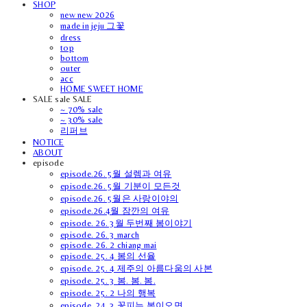
SHOP
new new 2026
made in jeju 그꽃
dress
top
bottom
outer
acc
HOME SWEET HOME
SALE sale SALE
~ 70% sale
~ 30% sale
리퍼브
NOTICE
ABOUT
episode
episode.26. 5월 설렘과 여유
episode.26. 5월 기분이 모든것
episode.26. 5월은 사랑이야의
episode.26.4월 잠깐의 여유
episode. 26. 3월 두번째 봄이야기
episode. 26. 3 march
episode. 26. 2 chiang mai
episode. 25. 4 봄의 선율
episode. 25. 4 제주의 아름다움의 사본
episode. 25. 3 봄. 봄. 봄.
episode. 25. 2 나의 행복
episode. 24. 3 꽃피는 봄이오면