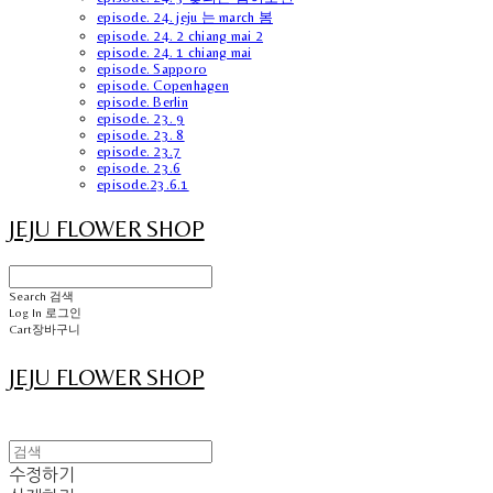
episode. 24. jeju 는 march 봄
episode. 24. 2 chiang mai 2
episode. 24. 1 chiang mai
episode. Sapporo
episode. Copenhagen
episode. Berlin
episode. 23. 9
episode. 23. 8
episode. 23.7
episode. 23.6
episode.23.6.1
JEJU FLOWER SHOP
Search
검색
Log In
로그인
Cart
장바구니
JEJU FLOWER SHOP
수정하기