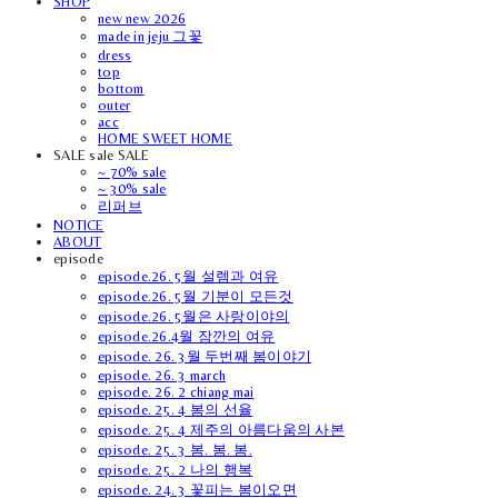
SHOP
new new 2026
made in jeju 그꽃
dress
top
bottom
outer
acc
HOME SWEET HOME
SALE sale SALE
~ 70% sale
~ 30% sale
리퍼브
NOTICE
ABOUT
episode
episode.26. 5월 설렘과 여유
episode.26. 5월 기분이 모든것
episode.26. 5월은 사랑이야의
episode.26.4월 잠깐의 여유
episode. 26. 3월 두번째 봄이야기
episode. 26. 3 march
episode. 26. 2 chiang mai
episode. 25. 4 봄의 선율
episode. 25. 4 제주의 아름다움의 사본
episode. 25. 3 봄. 봄. 봄.
episode. 25. 2 나의 행복
episode. 24. 3 꽃피는 봄이오면