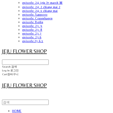
episode. 24. jeju 는 march 봄
episode. 24. 2 chiang mai 2
episode. 24. 1 chiang mai
episode. Sapporo
episode. Copenhagen
episode. Berlin
episode. 23. 9
episode. 23. 8
episode. 23.7
episode. 23.6
episode.23.6.1
JEJU FLOWER SHOP
Search
검색
Log In
로그인
Cart
장바구니
JEJU FLOWER SHOP
HOME