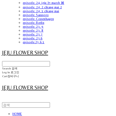
episode. 24. jeju 는 march 봄
episode. 24. 2 chiang mai 2
episode. 24. 1 chiang mai
episode. Sapporo
episode. Copenhagen
episode. Berlin
episode. 23. 9
episode. 23. 8
episode. 23.7
episode. 23.6
episode.23.6.1
JEJU FLOWER SHOP
Search
검색
Log In
로그인
Cart
장바구니
JEJU FLOWER SHOP
HOME