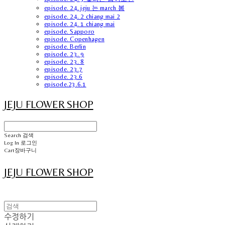
episode. 24. jeju 는 march 봄
episode. 24. 2 chiang mai 2
episode. 24. 1 chiang mai
episode. Sapporo
episode. Copenhagen
episode. Berlin
episode. 23. 9
episode. 23. 8
episode. 23.7
episode. 23.6
episode.23.6.1
JEJU FLOWER SHOP
Search
검색
Log In
로그인
Cart
장바구니
JEJU FLOWER SHOP
수정하기