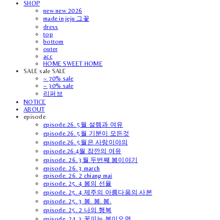
SHOP
new new 2026
made in jeju 그꽃
dress
top
bottom
outer
acc
HOME SWEET HOME
SALE sale SALE
~ 70% sale
~ 30% sale
리퍼브
NOTICE
ABOUT
episode
episode.26. 5월 설렘과 여유
episode.26. 5월 기분이 모든것
episode.26. 5월은 사랑이야의
episode.26.4월 잠깐의 여유
episode. 26. 3월 두번째 봄이야기
episode. 26. 3 march
episode. 26. 2 chiang mai
episode. 25. 4 봄의 선율
episode. 25. 4 제주의 아름다움의 사본
episode. 25. 3 봄. 봄. 봄.
episode. 25. 2 나의 행복
episode. 24. 3 꽃피는 봄이오면