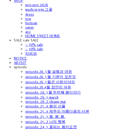
SHOP
new new 2026
made in jeju 그꽃
dress
top
bottom
outer
acc
HOME SWEET HOME
SALE sale SALE
~ 70% sale
~ 30% sale
리퍼브
NOTICE
ABOUT
episode
episode.26. 5월 설렘과 여유
episode.26. 5월 기분이 모든것
episode.26. 5월은 사랑이야의
episode.26.4월 잠깐의 여유
episode. 26. 3월 두번째 봄이야기
episode. 26. 3 march
episode. 26. 2 chiang mai
episode. 25. 4 봄의 선율
episode. 25. 4 제주의 아름다움의 사본
episode. 25. 3 봄. 봄. 봄.
episode. 25. 2 나의 행복
episode. 24. 3 꽃피는 봄이오면