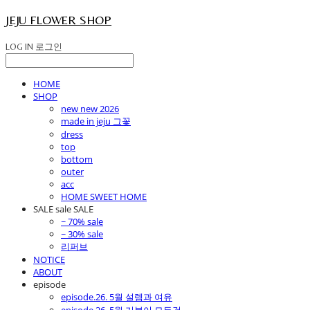
JEJU FLOWER SHOP
LOG IN
로그인
HOME
SHOP
new new 2026
made in jeju 그꽃
dress
top
bottom
outer
acc
HOME SWEET HOME
SALE sale SALE
~ 70% sale
~ 30% sale
리퍼브
NOTICE
ABOUT
episode
episode.26. 5월 설렘과 여유