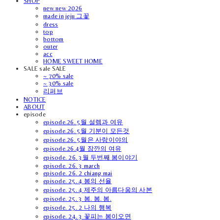
SHOP
new new 2026
made in jeju 그꽃
dress
top
bottom
outer
acc
HOME SWEET HOME
SALE sale SALE
~ 70% sale
~ 30% sale
리퍼브
NOTICE
ABOUT
episode
episode.26. 5월 설렘과 여유
episode.26. 5월 기분이 모든것
episode.26. 5월은 사랑이야의
episode.26.4월 잠깐의 여유
episode. 26. 3월 두번째 봄이야기
episode. 26. 3 march
episode. 26. 2 chiang mai
episode. 25. 4 봄의 선율
episode. 25. 4 제주의 아름다움의 사본
episode. 25. 3 봄. 봄. 봄.
episode. 25. 2 나의 행복
episode. 24. 3 꽃피는 봄이오면