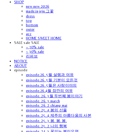
SHOP
new new 2026
made in jeju 그꽃
dress
top
bottom
outer
acc
HOME SWEET HOME
SALE sale SALE
~ 70% sale
~ 30% sale
리퍼브
NOTICE
ABOUT
episode
episode.26. 5월 설렘과 여유
episode.26. 5월 기분이 모든것
episode.26. 5월은 사랑이야의
episode.26.4월 잠깐의 여유
episode. 26. 3월 두번째 봄이야기
episode. 26. 3 march
episode. 26. 2 chiang mai
episode. 25. 4 봄의 선율
episode. 25. 4 제주의 아름다움의 사본
episode. 25. 3 봄. 봄. 봄.
episode. 25. 2 나의 행복
episode. 24. 3 꽃피는 봄이오면