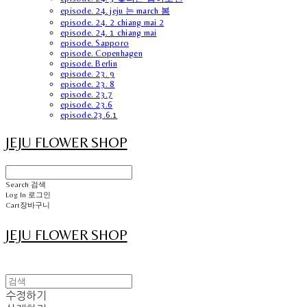
episode. 24. jeju 는 march 봄
episode. 24. 2 chiang mai 2
episode. 24. 1 chiang mai
episode. Sapporo
episode. Copenhagen
episode. Berlin
episode. 23. 9
episode. 23. 8
episode. 23.7
episode. 23.6
episode.23.6.1
JEJU FLOWER SHOP
Search
검색
Log In
로그인
Cart
장바구니
JEJU FLOWER SHOP
수정하기