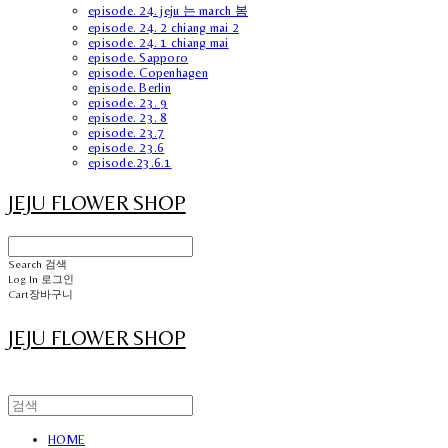
episode. 24. jeju 는 march 봄
episode. 24. 2 chiang mai 2
episode. 24. 1 chiang mai
episode. Sapporo
episode. Copenhagen
episode. Berlin
episode. 23. 9
episode. 23. 8
episode. 23.7
episode. 23.6
episode.23.6.1
JEJU FLOWER SHOP
Search
검색
Log In
로그인
Cart
장바구니
JEJU FLOWER SHOP
HOME