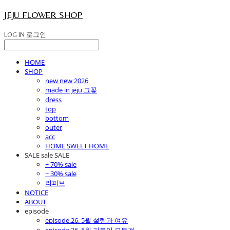
JEJU FLOWER SHOP
LOG IN
로그인
HOME
SHOP
new new 2026
made in jeju 그꽃
dress
top
bottom
outer
acc
HOME SWEET HOME
SALE sale SALE
~ 70% sale
~ 30% sale
리퍼브
NOTICE
ABOUT
episode
episode.26. 5월 설렘과 여유