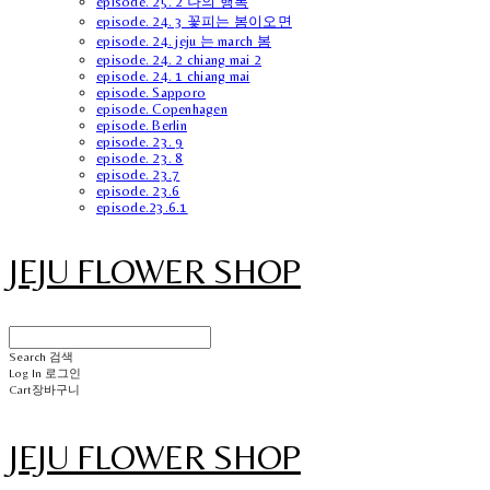
episode. 25. 2 나의 행복
episode. 24. 3 꽃피는 봄이오면
episode. 24. jeju 는 march 봄
episode. 24. 2 chiang mai 2
episode. 24. 1 chiang mai
episode. Sapporo
episode. Copenhagen
episode. Berlin
episode. 23. 9
episode. 23. 8
episode. 23.7
episode. 23.6
episode.23.6.1
JEJU FLOWER SHOP
Search
검색
Log In
로그인
Cart
장바구니
JEJU FLOWER SHOP