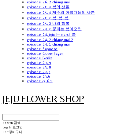
episode. 26. 2 chiang mai
episode. 25. 4 봄의 선율
episode. 25. 4 제주의 아름다움의 사본
episode. 25. 3 봄. 봄. 봄.
episode. 25. 2 나의 행복
episode. 24. 3 꽃피는 봄이오면
episode. 24. jeju 는 march 봄
episode. 24. 2 chiang mai 2
episode. 24. 1 chiang mai
episode. Sapporo
episode. Copenhagen
episode. Berlin
episode. 23. 9
episode. 23. 8
episode. 23.7
episode. 23.6
episode.23.6.1
JEJU FLOWER SHOP
Search
검색
Log In
로그인
Cart
장바구니