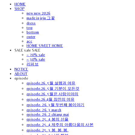
HOME
SHOP
new new 2026
made in jeju 그꽃
dress
top
bottom
outer
acc
HOME SWEET HOME
SALE sale SALE
~ 70% sale
~ 30% sale
리퍼브
NOTICE
ABOUT
episode
episode.26. 5월 설렘과 여유
episode.26. 5월 기분이 모든것
episode.26. 5월은 사랑이야의
episode.26.4월 잠깐의 여유
episode. 26. 3월 두번째 봄이야기
episode. 26. 3 march
episode. 26. 2 chiang mai
episode. 25. 4 봄의 선율
episode. 25. 4 제주의 아름다움의 사본
episode. 25. 3 봄. 봄. 봄.