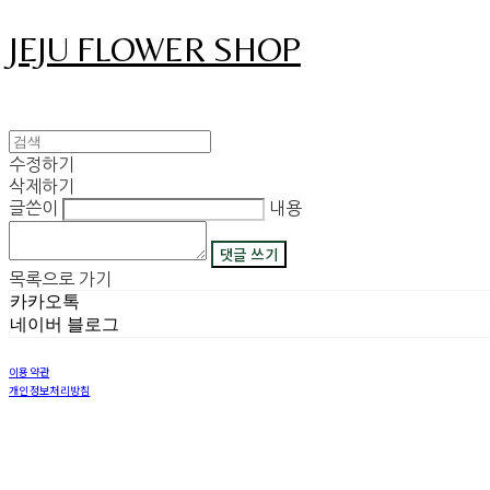
JEJU FLOWER SHOP
수정하기
삭제하기
글쓴이
내용
댓글 쓰기
목록으로 가기
카카오톡
네이버 블로그
이용약관
개인정보처리방침
사업자정보확인
상호: 그꽃 | 이메일: 08311029@naver.com
사업자등록번호:
450-42-00530
| 통신판매:
2018-제주구좌읍-제69호
| 호스팅제공자: (주)식스샵