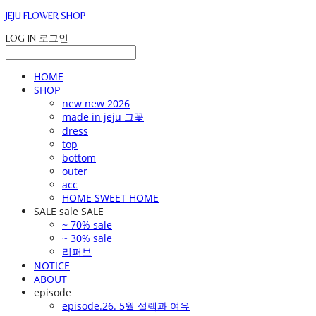
JEJU FLOWER SHOP
LOG IN
로그인
HOME
SHOP
new new 2026
made in jeju 그꽃
dress
top
bottom
outer
acc
HOME SWEET HOME
SALE sale SALE
~ 70% sale
~ 30% sale
리퍼브
NOTICE
ABOUT
episode
episode.26. 5월 설렘과 여유