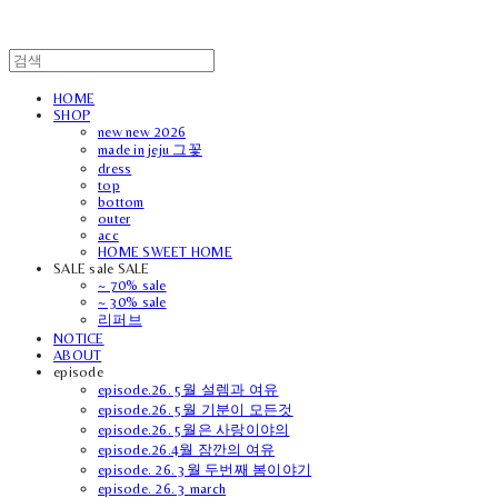
HOME
SHOP
new new 2026
made in jeju 그꽃
dress
top
bottom
outer
acc
HOME SWEET HOME
SALE sale SALE
~ 70% sale
~ 30% sale
리퍼브
NOTICE
ABOUT
episode
episode.26. 5월 설렘과 여유
episode.26. 5월 기분이 모든것
episode.26. 5월은 사랑이야의
episode.26.4월 잠깐의 여유
episode. 26. 3월 두번째 봄이야기
episode. 26. 3 march