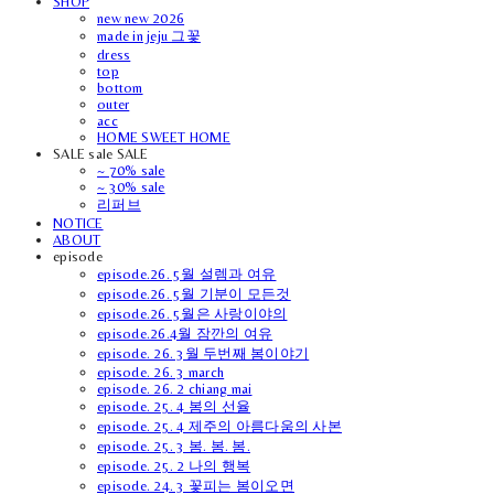
SHOP
new new 2026
made in jeju 그꽃
dress
top
bottom
outer
acc
HOME SWEET HOME
SALE sale SALE
~ 70% sale
~ 30% sale
리퍼브
NOTICE
ABOUT
episode
episode.26. 5월 설렘과 여유
episode.26. 5월 기분이 모든것
episode.26. 5월은 사랑이야의
episode.26.4월 잠깐의 여유
episode. 26. 3월 두번째 봄이야기
episode. 26. 3 march
episode. 26. 2 chiang mai
episode. 25. 4 봄의 선율
episode. 25. 4 제주의 아름다움의 사본
episode. 25. 3 봄. 봄. 봄.
episode. 25. 2 나의 행복
episode. 24. 3 꽃피는 봄이오면