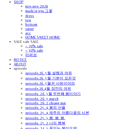
SHOP
new new 2026
made in jeju 그꽃
dress
top
bottom
outer
acc
HOME SWEET HOME
SALE sale SALE
~ 70% sale
~ 30% sale
리퍼브
NOTICE
ABOUT
episode
episode.26. 5월 설렘과 여유
episode.26. 5월 기분이 모든것
episode.26. 5월은 사랑이야의
episode.26.4월 잠깐의 여유
episode. 26. 3월 두번째 봄이야기
episode. 26. 3 march
episode. 26. 2 chiang mai
episode. 25. 4 봄의 선율
episode. 25. 4 제주의 아름다움의 사본
episode. 25. 3 봄. 봄. 봄.
episode. 25. 2 나의 행복
episode. 24. 3 꽃피는 봄이오면