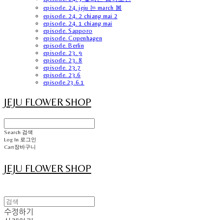
episode. 24. jeju 는 march 봄
episode. 24. 2 chiang mai 2
episode. 24. 1 chiang mai
episode. Sapporo
episode. Copenhagen
episode. Berlin
episode. 23. 9
episode. 23. 8
episode. 23.7
episode. 23.6
episode.23.6.1
JEJU FLOWER SHOP
Search
검색
Log In
로그인
Cart
장바구니
JEJU FLOWER SHOP
수정하기