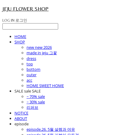
JEJU FLOWER SHOP
LOG IN
로그인
HOME
SHOP
new new 2026
made in jeju 그꽃
dress
top
bottom
outer
acc
HOME SWEET HOME
SALE sale SALE
~ 70% sale
~ 30% sale
리퍼브
NOTICE
ABOUT
episode
episode.26. 5월 설렘과 여유