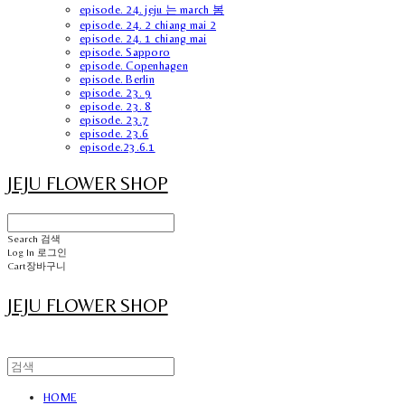
episode. 24. jeju 는 march 봄
episode. 24. 2 chiang mai 2
episode. 24. 1 chiang mai
episode. Sapporo
episode. Copenhagen
episode. Berlin
episode. 23. 9
episode. 23. 8
episode. 23.7
episode. 23.6
episode.23.6.1
JEJU FLOWER SHOP
Search
검색
Log In
로그인
Cart
장바구니
JEJU FLOWER SHOP
HOME