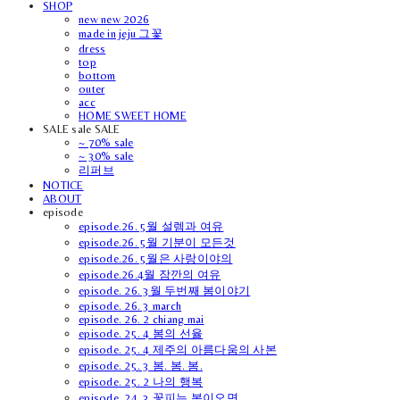
SHOP
new new 2026
made in jeju 그꽃
dress
top
bottom
outer
acc
HOME SWEET HOME
SALE sale SALE
~ 70% sale
~ 30% sale
리퍼브
NOTICE
ABOUT
episode
episode.26. 5월 설렘과 여유
episode.26. 5월 기분이 모든것
episode.26. 5월은 사랑이야의
episode.26.4월 잠깐의 여유
episode. 26. 3월 두번째 봄이야기
episode. 26. 3 march
episode. 26. 2 chiang mai
episode. 25. 4 봄의 선율
episode. 25. 4 제주의 아름다움의 사본
episode. 25. 3 봄. 봄. 봄.
episode. 25. 2 나의 행복
episode. 24. 3 꽃피는 봄이오면