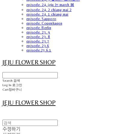
episode. 24. jeju 는 march 봄
episode. 24. 2 chiang mai 2
episode. 24. 1 chiang mai
episode. Sapporo
episode. Copenhagen
episode. Berlin
episode. 23. 9
episode. 23. 8
episode. 23.7
episode. 23.6
episode.23.6.1
JEJU FLOWER SHOP
Search
검색
Log In
로그인
Cart
장바구니
JEJU FLOWER SHOP
수정하기