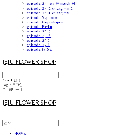
episode. 24. jeju 는 march 봄
episode. 24. 2 chiang mai 2
episode. 24. 1 chiang mai
episode. Sapporo
episode. Copenhagen
episode. Berlin
episode. 23. 9
episode. 23. 8
episode. 23.7
episode. 23.6
episode.23.6.1
JEJU FLOWER SHOP
Search
검색
Log In
로그인
Cart
장바구니
JEJU FLOWER SHOP
HOME