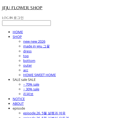
JEJU FLOWER SHOP
LOG IN
로그인
HOME
SHOP
new new 2026
made in jeju 그꽃
dress
top
bottom
outer
acc
HOME SWEET HOME
SALE sale SALE
~ 70% sale
~ 30% sale
리퍼브
NOTICE
ABOUT
episode
episode.26. 5월 설렘과 여유