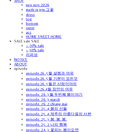
SHOP
new new 2026
made in jeju 그꽃
dress
top
bottom
outer
acc
HOME SWEET HOME
SALE sale SALE
~ 70% sale
~ 30% sale
리퍼브
NOTICE
ABOUT
episode
episode.26. 5월 설렘과 여유
episode.26. 5월 기분이 모든것
episode.26. 5월은 사랑이야의
episode.26.4월 잠깐의 여유
episode. 26. 3월 두번째 봄이야기
episode. 26. 3 march
episode. 26. 2 chiang mai
episode. 25. 4 봄의 선율
episode. 25. 4 제주의 아름다움의 사본
episode. 25. 3 봄. 봄. 봄.
episode. 25. 2 나의 행복
episode. 24. 3 꽃피는 봄이오면