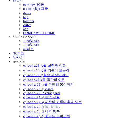
SHOP
new new 2026
made in jeju 그꽃
dress
top
bottom
outer
acc
HOME SWEET HOME
SALE sale SALE
~ 70% sale
~ 30% sale
리퍼브
NOTICE
ABOUT
episode
episode.26. 5월 설렘과 여유
episode.26. 5월 기분이 모든것
episode.26. 5월은 사랑이야의
episode.26.4월 잠깐의 여유
episode. 26. 3월 두번째 봄이야기
episode. 26. 3 march
episode. 26. 2 chiang mai
episode. 25. 4 봄의 선율
episode. 25. 4 제주의 아름다움의 사본
episode. 25. 3 봄. 봄. 봄.
episode. 25. 2 나의 행복
episode. 24. 3 꽃피는 봄이오면