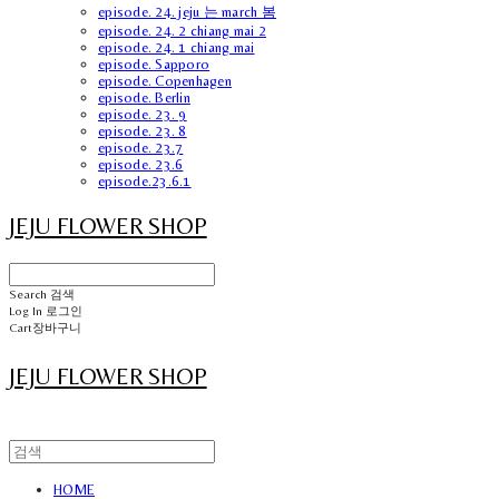
episode. 24. jeju 는 march 봄
episode. 24. 2 chiang mai 2
episode. 24. 1 chiang mai
episode. Sapporo
episode. Copenhagen
episode. Berlin
episode. 23. 9
episode. 23. 8
episode. 23.7
episode. 23.6
episode.23.6.1
JEJU FLOWER SHOP
Search
검색
Log In
로그인
Cart
장바구니
JEJU FLOWER SHOP
HOME