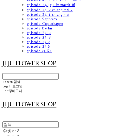
episode. 24. jeju 는 march 봄
episode. 24. 2 chiang mai 2
episode. 24. 1 chiang mai
episode. Sapporo
episode. Copenhagen
episode. Berlin
episode. 23. 9
episode. 23. 8
episode. 23.7
episode. 23.6
episode.23.6.1
JEJU FLOWER SHOP
Search
검색
Log In
로그인
Cart
장바구니
JEJU FLOWER SHOP
수정하기