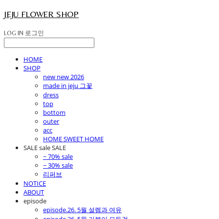
JEJU FLOWER SHOP
LOG IN
로그인
HOME
SHOP
new new 2026
made in jeju 그꽃
dress
top
bottom
outer
acc
HOME SWEET HOME
SALE sale SALE
~ 70% sale
~ 30% sale
리퍼브
NOTICE
ABOUT
episode
episode.26. 5월 설렘과 여유