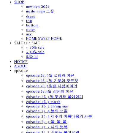
SHOP
new new 2026
made in jeju 그꽃
dress
top
bottom
outer
acc
HOME SWEET HOME
SALE sale SALE
~ 70% sale
~ 30% sale
리퍼브
NOTICE
ABOUT
episode
episode.26. 5월 설렘과 여유
episode.26. 5월 기분이 모든것
episode.26. 5월은 사랑이야의
episode.26.4월 잠깐의 여유
episode. 26. 3월 두번째 봄이야기
episode. 26. 3 march
episode. 26. 2 chiang mai
episode. 25. 4 봄의 선율
episode. 25. 4 제주의 아름다움의 사본
episode. 25. 3 봄. 봄. 봄.
episode. 25. 2 나의 행복
episode. 24. 3 꽃피는 봄이오면