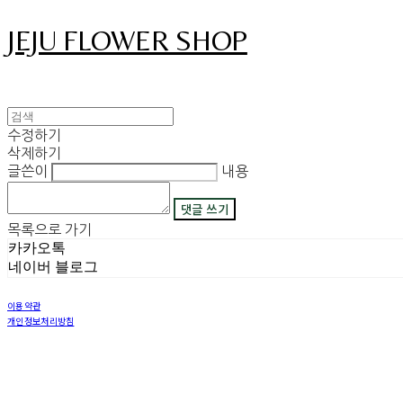
JEJU FLOWER SHOP
수정하기
삭제하기
글쓴이
내용
댓글 쓰기
목록으로 가기
카카오톡
네이버 블로그
이용약관
개인정보처리방침
사업자정보확인
상호: 그꽃 | 이메일: 08311029@naver.com
사업자등록번호:
450-42-00530
| 통신판매:
2018-제주구좌읍-제69호
| 호스팅제공자: (주)식스샵