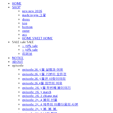
HOME
SHOP
new new 2026
made in jeju 그꽃
dress
top
bottom
outer
acc
HOME SWEET HOME
SALE sale SALE
~ 70% sale
~ 30% sale
리퍼브
NOTICE
ABOUT
episode
episode.26. 5월 설렘과 여유
episode.26. 5월 기분이 모든것
episode.26. 5월은 사랑이야의
episode.26.4월 잠깐의 여유
episode. 26. 3월 두번째 봄이야기
episode. 26. 3 march
episode. 26. 2 chiang mai
episode. 25. 4 봄의 선율
episode. 25. 4 제주의 아름다움의 사본
episode. 25. 3 봄. 봄. 봄.