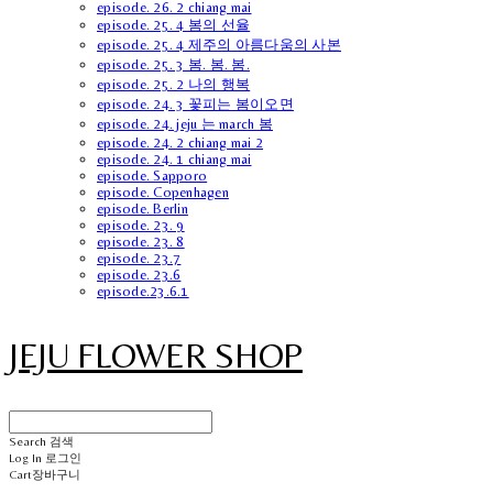
episode. 26. 2 chiang mai
episode. 25. 4 봄의 선율
episode. 25. 4 제주의 아름다움의 사본
episode. 25. 3 봄. 봄. 봄.
episode. 25. 2 나의 행복
episode. 24. 3 꽃피는 봄이오면
episode. 24. jeju 는 march 봄
episode. 24. 2 chiang mai 2
episode. 24. 1 chiang mai
episode. Sapporo
episode. Copenhagen
episode. Berlin
episode. 23. 9
episode. 23. 8
episode. 23.7
episode. 23.6
episode.23.6.1
JEJU FLOWER SHOP
Search
검색
Log In
로그인
Cart
장바구니