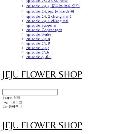
episode. 25. 2 나의 행복
episode. 24. 3 꽃피는 봄이오면
episode. 24. jeju 는 march 봄
episode. 24. 2 chiang mai 2
episode. 24. 1 chiang mai
episode. Sapporo
episode. Copenhagen
episode. Berlin
episode. 23. 9
episode. 23. 8
episode. 23.7
episode. 23.6
episode.23.6.1
JEJU FLOWER SHOP
Search
검색
Log In
로그인
Cart
장바구니
JEJU FLOWER SHOP