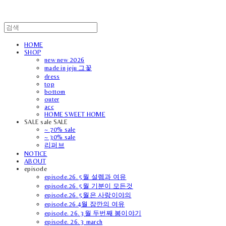
HOME
SHOP
new new 2026
made in jeju 그꽃
dress
top
bottom
outer
acc
HOME SWEET HOME
SALE sale SALE
~ 70% sale
~ 30% sale
리퍼브
NOTICE
ABOUT
episode
episode.26. 5월 설렘과 여유
episode.26. 5월 기분이 모든것
episode.26. 5월은 사랑이야의
episode.26.4월 잠깐의 여유
episode. 26. 3월 두번째 봄이야기
episode. 26. 3 march