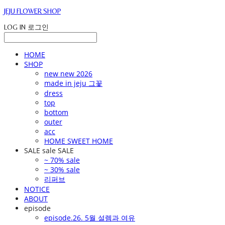
JEJU FLOWER SHOP
LOG IN
로그인
HOME
SHOP
new new 2026
made in jeju 그꽃
dress
top
bottom
outer
acc
HOME SWEET HOME
SALE sale SALE
~ 70% sale
~ 30% sale
리퍼브
NOTICE
ABOUT
episode
episode.26. 5월 설렘과 여유