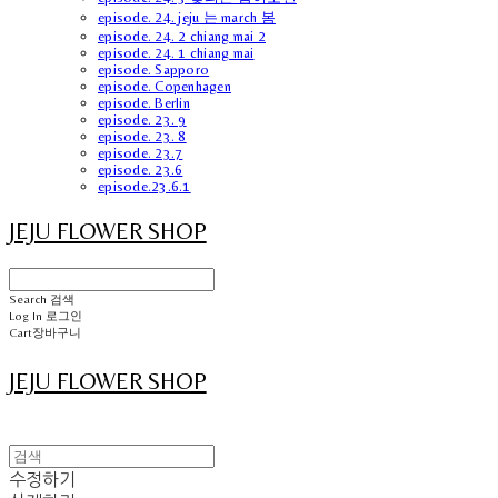
episode. 24. jeju 는 march 봄
episode. 24. 2 chiang mai 2
episode. 24. 1 chiang mai
episode. Sapporo
episode. Copenhagen
episode. Berlin
episode. 23. 9
episode. 23. 8
episode. 23.7
episode. 23.6
episode.23.6.1
JEJU FLOWER SHOP
Search
검색
Log In
로그인
Cart
장바구니
JEJU FLOWER SHOP
수정하기