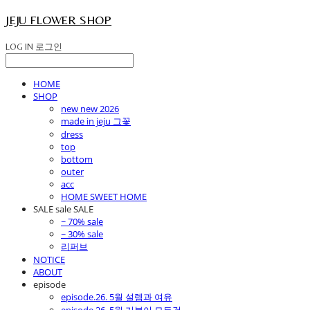
JEJU FLOWER SHOP
LOG IN
로그인
HOME
SHOP
new new 2026
made in jeju 그꽃
dress
top
bottom
outer
acc
HOME SWEET HOME
SALE sale SALE
~ 70% sale
~ 30% sale
리퍼브
NOTICE
ABOUT
episode
episode.26. 5월 설렘과 여유