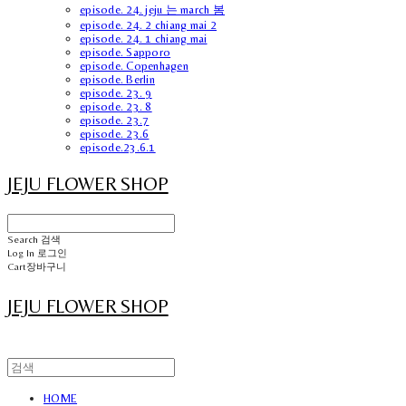
episode. 24. jeju 는 march 봄
episode. 24. 2 chiang mai 2
episode. 24. 1 chiang mai
episode. Sapporo
episode. Copenhagen
episode. Berlin
episode. 23. 9
episode. 23. 8
episode. 23.7
episode. 23.6
episode.23.6.1
JEJU FLOWER SHOP
Search
검색
Log In
로그인
Cart
장바구니
JEJU FLOWER SHOP
HOME