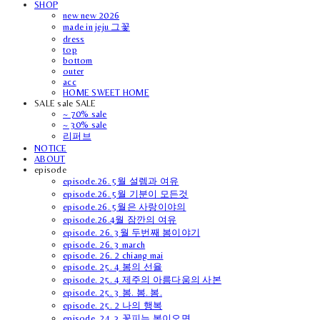
SHOP
new new 2026
made in jeju 그꽃
dress
top
bottom
outer
acc
HOME SWEET HOME
SALE sale SALE
~ 70% sale
~ 30% sale
리퍼브
NOTICE
ABOUT
episode
episode.26. 5월 설렘과 여유
episode.26. 5월 기분이 모든것
episode.26. 5월은 사랑이야의
episode.26.4월 잠깐의 여유
episode. 26. 3월 두번째 봄이야기
episode. 26. 3 march
episode. 26. 2 chiang mai
episode. 25. 4 봄의 선율
episode. 25. 4 제주의 아름다움의 사본
episode. 25. 3 봄. 봄. 봄.
episode. 25. 2 나의 행복
episode. 24. 3 꽃피는 봄이오면