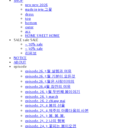
SHOP
new new 2026
made in jeju 그꽃
dress
top
bottom
outer
acc
HOME SWEET HOME
SALE sale SALE
~ 70% sale
~ 30% sale
리퍼브
NOTICE
ABOUT
episode
episode.26. 5월 설렘과 여유
episode.26. 5월 기분이 모든것
episode.26. 5월은 사랑이야의
episode.26.4월 잠깐의 여유
episode. 26. 3월 두번째 봄이야기
episode. 26. 3 march
episode. 26. 2 chiang mai
episode. 25. 4 봄의 선율
episode. 25. 4 제주의 아름다움의 사본
episode. 25. 3 봄. 봄. 봄.
episode. 25. 2 나의 행복
episode. 24. 3 꽃피는 봄이오면