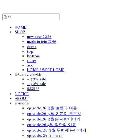
HOME
SHOP
new new 2026
made in jeju 그꽃
dress
top
bottom
outer
acc
HOME SWEET HOME
SALE sale SALE
~ 70% sale
~ 30% sale
리퍼브
NOTICE
ABOUT
episode
episode.26. 5월 설렘과 여유
episode.26. 5월 기분이 모든것
episode.26. 5월은 사랑이야의
episode.26.4월 잠깐의 여유
episode. 26. 3월 두번째 봄이야기
episode. 26. 3 march