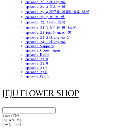
episode. 26. 2 chiang mai
episode. 25. 4 봄의 선율
episode. 25. 4 제주의 아름다움의 사본
episode. 25. 3 봄. 봄. 봄.
episode. 25. 2 나의 행복
episode. 24. 3 꽃피는 봄이오면
episode. 24. jeju 는 march 봄
episode. 24. 2 chiang mai 2
episode. 24. 1 chiang mai
episode. Sapporo
episode. Copenhagen
episode. Berlin
episode. 23. 9
episode. 23. 8
episode. 23.7
episode. 23.6
episode.23.6.1
JEJU FLOWER SHOP
Search
검색
Log In
로그인
Cart
장바구니