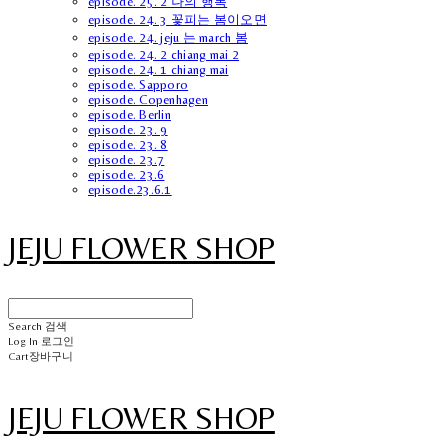
episode. 25. 2 나의 행복
episode. 24. 3 꽃피는 봄이오면
episode. 24. jeju 는 march 봄
episode. 24. 2 chiang mai 2
episode. 24. 1 chiang mai
episode. Sapporo
episode. Copenhagen
episode. Berlin
episode. 23. 9
episode. 23. 8
episode. 23.7
episode. 23.6
episode.23.6.1
JEJU FLOWER SHOP
Search
검색
Log In
로그인
Cart
장바구니
JEJU FLOWER SHOP