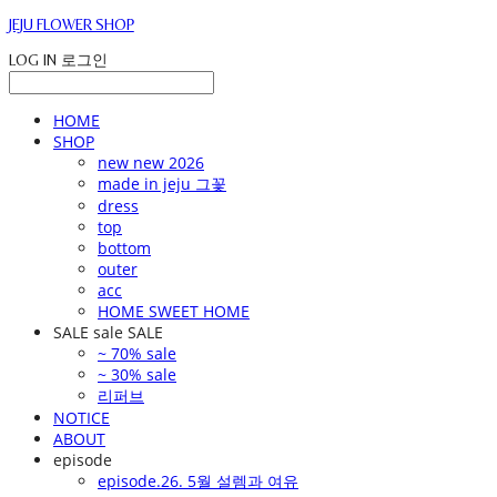
JEJU FLOWER SHOP
LOG IN
로그인
HOME
SHOP
new new 2026
made in jeju 그꽃
dress
top
bottom
outer
acc
HOME SWEET HOME
SALE sale SALE
~ 70% sale
~ 30% sale
리퍼브
NOTICE
ABOUT
episode
episode.26. 5월 설렘과 여유