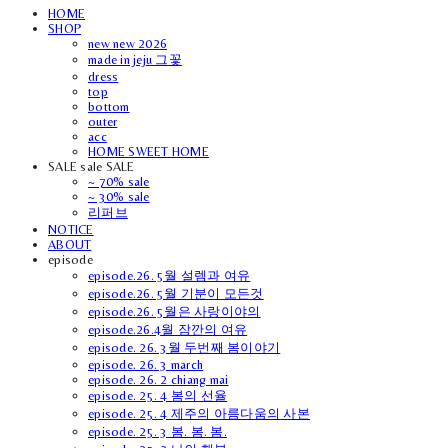
HOME
SHOP
new new 2026
made in jeju 그꽃
dress
top
bottom
outer
acc
HOME SWEET HOME
SALE sale SALE
~ 70% sale
~ 30% sale
리퍼브
NOTICE
ABOUT
episode
episode.26. 5월 설렘과 여유
episode.26. 5월 기분이 모든것
episode.26. 5월은 사랑이야의
episode.26.4월 잠깐의 여유
episode. 26. 3월 두번째 봄이야기
episode. 26. 3 march
episode. 26. 2 chiang mai
episode. 25. 4 봄의 선율
episode. 25. 4 제주의 아름다움의 사본
episode. 25. 3 봄. 봄. 봄.