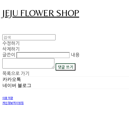
JEJU FLOWER SHOP
수정하기
삭제하기
글쓴이
내용
댓글 쓰기
목록으로 가기
카카오톡
네이버 블로그
이용약관
개인정보처리방침
사업자정보확인
상호: 그꽃 | 이메일: 08311029@naver.com
사업자등록번호:
450-42-00530
| 통신판매:
2018-제주구좌읍-제69호
| 호스팅제공자: (주)식스샵