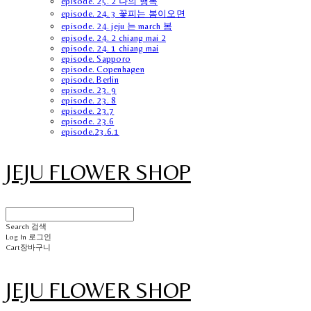
episode. 25. 2 나의 행복
episode. 24. 3 꽃피는 봄이오면
episode. 24. jeju 는 march 봄
episode. 24. 2 chiang mai 2
episode. 24. 1 chiang mai
episode. Sapporo
episode. Copenhagen
episode. Berlin
episode. 23. 9
episode. 23. 8
episode. 23.7
episode. 23.6
episode.23.6.1
JEJU FLOWER SHOP
Search
검색
Log In
로그인
Cart
장바구니
JEJU FLOWER SHOP