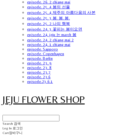
episode. 26. 2 chiang mai
episode. 25. 4 봄의 선율
episode. 25. 4 제주의 아름다움의 사본
episode. 25. 3 봄. 봄. 봄.
episode. 25. 2 나의 행복
episode. 24. 3 꽃피는 봄이오면
episode. 24. jeju 는 march 봄
episode. 24. 2 chiang mai 2
episode. 24. 1 chiang mai
episode. Sapporo
episode. Copenhagen
episode. Berlin
episode. 23. 9
episode. 23. 8
episode. 23.7
episode. 23.6
episode.23.6.1
JEJU FLOWER SHOP
Search
검색
Log In
로그인
Cart
장바구니