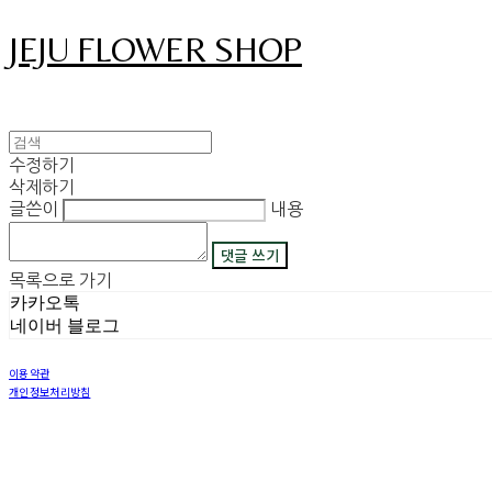
JEJU FLOWER SHOP
수정하기
삭제하기
글쓴이
내용
댓글 쓰기
목록으로 가기
카카오톡
네이버 블로그
이용약관
개인정보처리방침
사업자정보확인
상호: 그꽃 | 이메일: 08311029@naver.com
사업자등록번호:
450-42-00530
| 통신판매:
2018-제주구좌읍-제69호
| 호스팅제공자: (주)식스샵