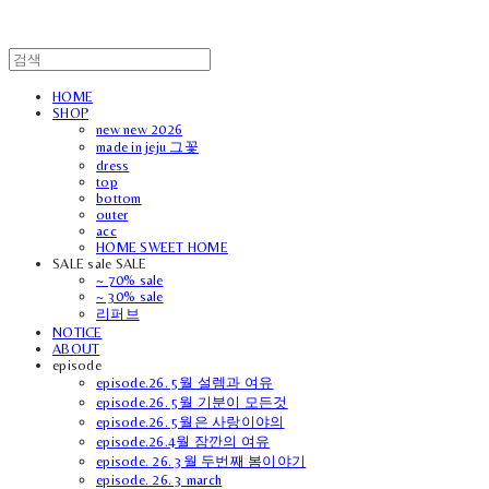
HOME
SHOP
new new 2026
made in jeju 그꽃
dress
top
bottom
outer
acc
HOME SWEET HOME
SALE sale SALE
~ 70% sale
~ 30% sale
리퍼브
NOTICE
ABOUT
episode
episode.26. 5월 설렘과 여유
episode.26. 5월 기분이 모든것
episode.26. 5월은 사랑이야의
episode.26.4월 잠깐의 여유
episode. 26. 3월 두번째 봄이야기
episode. 26. 3 march