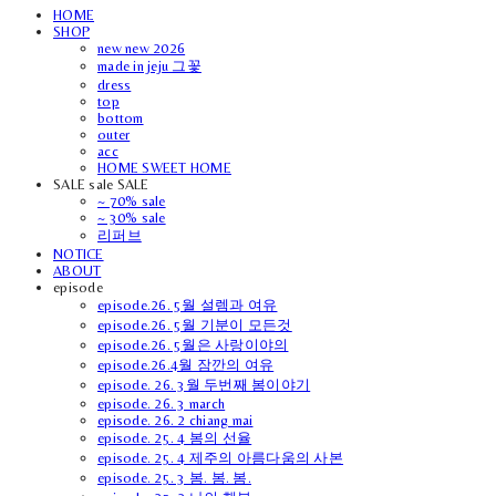
HOME
SHOP
new new 2026
made in jeju 그꽃
dress
top
bottom
outer
acc
HOME SWEET HOME
SALE sale SALE
~ 70% sale
~ 30% sale
리퍼브
NOTICE
ABOUT
episode
episode.26. 5월 설렘과 여유
episode.26. 5월 기분이 모든것
episode.26. 5월은 사랑이야의
episode.26.4월 잠깐의 여유
episode. 26. 3월 두번째 봄이야기
episode. 26. 3 march
episode. 26. 2 chiang mai
episode. 25. 4 봄의 선율
episode. 25. 4 제주의 아름다움의 사본
episode. 25. 3 봄. 봄. 봄.