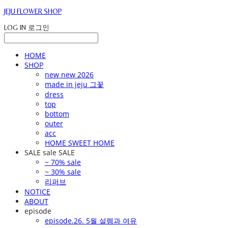
JEJU FLOWER SHOP
LOG IN
로그인
HOME
SHOP
new new 2026
made in jeju 그꽃
dress
top
bottom
outer
acc
HOME SWEET HOME
SALE sale SALE
~ 70% sale
~ 30% sale
리퍼브
NOTICE
ABOUT
episode
episode.26. 5월 설렘과 여유