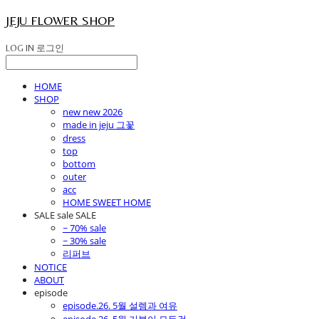
JEJU FLOWER SHOP
LOG IN
로그인
HOME
SHOP
new new 2026
made in jeju 그꽃
dress
top
bottom
outer
acc
HOME SWEET HOME
SALE sale SALE
~ 70% sale
~ 30% sale
리퍼브
NOTICE
ABOUT
episode
episode.26. 5월 설렘과 여유