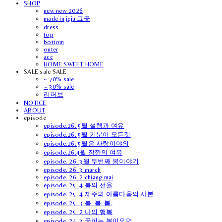
SHOP
new new 2026
made in jeju 그꽃
dress
top
bottom
outer
acc
HOME SWEET HOME
SALE sale SALE
~ 70% sale
~ 30% sale
리퍼브
NOTICE
ABOUT
episode
episode.26. 5월 설렘과 여유
episode.26. 5월 기분이 모든것
episode.26. 5월은 사랑이야의
episode.26.4월 잠깐의 여유
episode. 26. 3월 두번째 봄이야기
episode. 26. 3 march
episode. 26. 2 chiang mai
episode. 25. 4 봄의 선율
episode. 25. 4 제주의 아름다움의 사본
episode. 25. 3 봄. 봄. 봄.
episode. 25. 2 나의 행복
episode. 24. 3 꽃피는 봄이오면