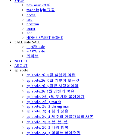
SHOP
new new 2026
made in jeju 그꽃
dress
top
bottom
outer
acc
HOME SWEET HOME
SALE sale SALE
~ 70% sale
~ 30% sale
리퍼브
NOTICE
ABOUT
episode
episode.26. 5월 설렘과 여유
episode.26. 5월 기분이 모든것
episode.26. 5월은 사랑이야의
episode.26.4월 잠깐의 여유
episode. 26. 3월 두번째 봄이야기
episode. 26. 3 march
episode. 26. 2 chiang mai
episode. 25. 4 봄의 선율
episode. 25. 4 제주의 아름다움의 사본
episode. 25. 3 봄. 봄. 봄.
episode. 25. 2 나의 행복
episode. 24. 3 꽃피는 봄이오면