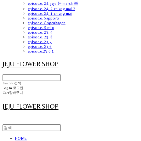
episode. 24. jeju 는 march 봄
episode. 24. 2 chiang mai 2
episode. 24. 1 chiang mai
episode. Sapporo
episode. Copenhagen
episode. Berlin
episode. 23. 9
episode. 23. 8
episode. 23.7
episode. 23.6
episode.23.6.1
JEJU FLOWER SHOP
Search
검색
Log In
로그인
Cart
장바구니
JEJU FLOWER SHOP
HOME