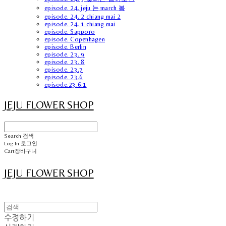
episode. 24. jeju 는 march 봄
episode. 24. 2 chiang mai 2
episode. 24. 1 chiang mai
episode. Sapporo
episode. Copenhagen
episode. Berlin
episode. 23. 9
episode. 23. 8
episode. 23.7
episode. 23.6
episode.23.6.1
JEJU FLOWER SHOP
Search
검색
Log In
로그인
Cart
장바구니
JEJU FLOWER SHOP
수정하기