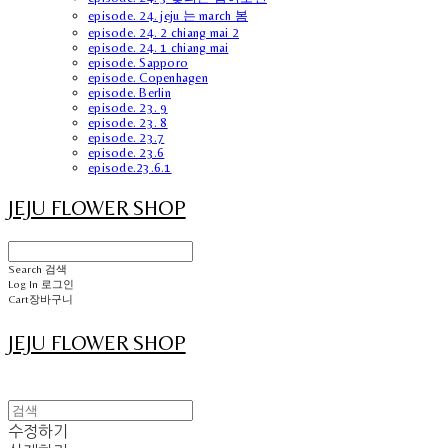
episode. 24. jeju 는 march 봄
episode. 24. 2 chiang mai 2
episode. 24. 1 chiang mai
episode. Sapporo
episode. Copenhagen
episode. Berlin
episode. 23. 9
episode. 23. 8
episode. 23.7
episode. 23.6
episode.23.6.1
JEJU FLOWER SHOP
Search
검색
Log In
로그인
Cart
장바구니
JEJU FLOWER SHOP
수정하기