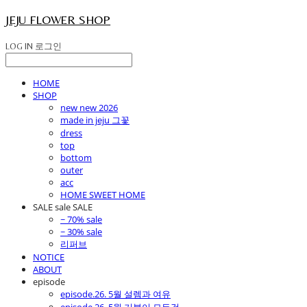
JEJU FLOWER SHOP
LOG IN
로그인
HOME
SHOP
new new 2026
made in jeju 그꽃
dress
top
bottom
outer
acc
HOME SWEET HOME
SALE sale SALE
~ 70% sale
~ 30% sale
리퍼브
NOTICE
ABOUT
episode
episode.26. 5월 설렘과 여유