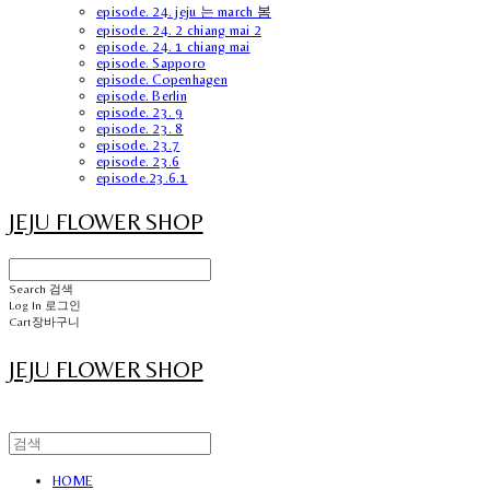
episode. 24. jeju 는 march 봄
episode. 24. 2 chiang mai 2
episode. 24. 1 chiang mai
episode. Sapporo
episode. Copenhagen
episode. Berlin
episode. 23. 9
episode. 23. 8
episode. 23.7
episode. 23.6
episode.23.6.1
JEJU FLOWER SHOP
Search
검색
Log In
로그인
Cart
장바구니
JEJU FLOWER SHOP
HOME