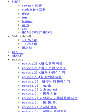
SHOP
new new 2026
made in jeju 그꽃
dress
top
bottom
outer
acc
HOME SWEET HOME
SALE sale SALE
~ 70% sale
~ 30% sale
리퍼브
NOTICE
ABOUT
episode
episode.26. 5월 설렘과 여유
episode.26. 5월 기분이 모든것
episode.26. 5월은 사랑이야의
episode.26.4월 잠깐의 여유
episode. 26. 3월 두번째 봄이야기
episode. 26. 3 march
episode. 26. 2 chiang mai
episode. 25. 4 봄의 선율
episode. 25. 4 제주의 아름다움의 사본
episode. 25. 3 봄. 봄. 봄.
episode. 25. 2 나의 행복
episode. 24. 3 꽃피는 봄이오면