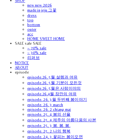
SHOP
new new 2026
made in jeju 그꽃
dress
top
bottom
outer
acc
HOME SWEET HOME
SALE sale SALE
~ 70% sale
~ 30% sale
리퍼브
NOTICE
ABOUT
episode
episode.26. 5월 설렘과 여유
episode.26. 5월 기분이 모든것
episode.26. 5월은 사랑이야의
episode.26.4월 잠깐의 여유
episode. 26. 3월 두번째 봄이야기
episode. 26. 3 march
episode. 26. 2 chiang mai
episode. 25. 4 봄의 선율
episode. 25. 4 제주의 아름다움의 사본
episode. 25. 3 봄. 봄. 봄.
episode. 25. 2 나의 행복
episode. 24. 3 꽃피는 봄이오면