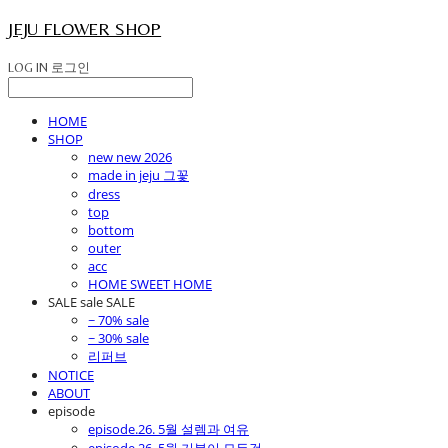
JEJU FLOWER SHOP
LOG IN
로그인
HOME
SHOP
new new 2026
made in jeju 그꽃
dress
top
bottom
outer
acc
HOME SWEET HOME
SALE sale SALE
~ 70% sale
~ 30% sale
리퍼브
NOTICE
ABOUT
episode
episode.26. 5월 설렘과 여유