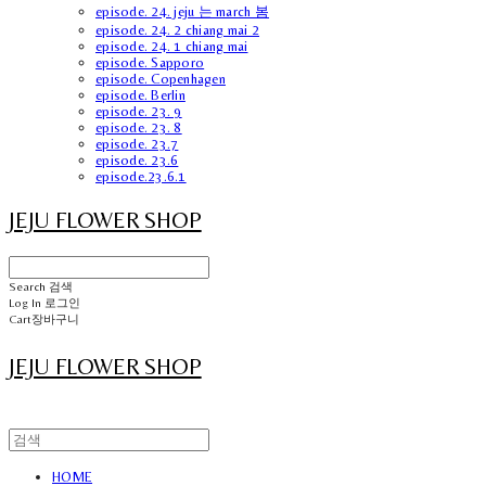
episode. 24. jeju 는 march 봄
episode. 24. 2 chiang mai 2
episode. 24. 1 chiang mai
episode. Sapporo
episode. Copenhagen
episode. Berlin
episode. 23. 9
episode. 23. 8
episode. 23.7
episode. 23.6
episode.23.6.1
JEJU FLOWER SHOP
Search
검색
Log In
로그인
Cart
장바구니
JEJU FLOWER SHOP
HOME