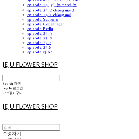
episode. 24. jeju 는 march 봄
episode. 24. 2 chiang mai 2
episode. 24. 1 chiang mai
episode. Sapporo
episode. Copenhagen
episode. Berlin
episode. 23. 9
episode. 23. 8
episode. 23.7
episode. 23.6
episode.23.6.1
JEJU FLOWER SHOP
Search
검색
Log In
로그인
Cart
장바구니
JEJU FLOWER SHOP
수정하기