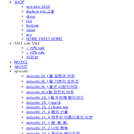
SHOP
new new 2026
made in jeju 그꽃
dress
top
bottom
outer
acc
HOME SWEET HOME
SALE sale SALE
~ 70% sale
~ 30% sale
리퍼브
NOTICE
ABOUT
episode
episode.26. 5월 설렘과 여유
episode.26. 5월 기분이 모든것
episode.26. 5월은 사랑이야의
episode.26.4월 잠깐의 여유
episode. 26. 3월 두번째 봄이야기
episode. 26. 3 march
episode. 26. 2 chiang mai
episode. 25. 4 봄의 선율
episode. 25. 4 제주의 아름다움의 사본
episode. 25. 3 봄. 봄. 봄.
episode. 25. 2 나의 행복
episode. 24. 3 꽃피는 봄이오면