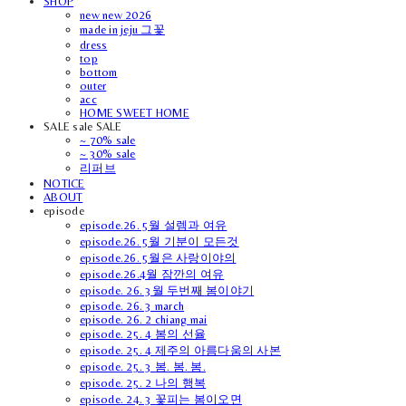
SHOP
new new 2026
made in jeju 그꽃
dress
top
bottom
outer
acc
HOME SWEET HOME
SALE sale SALE
~ 70% sale
~ 30% sale
리퍼브
NOTICE
ABOUT
episode
episode.26. 5월 설렘과 여유
episode.26. 5월 기분이 모든것
episode.26. 5월은 사랑이야의
episode.26.4월 잠깐의 여유
episode. 26. 3월 두번째 봄이야기
episode. 26. 3 march
episode. 26. 2 chiang mai
episode. 25. 4 봄의 선율
episode. 25. 4 제주의 아름다움의 사본
episode. 25. 3 봄. 봄. 봄.
episode. 25. 2 나의 행복
episode. 24. 3 꽃피는 봄이오면