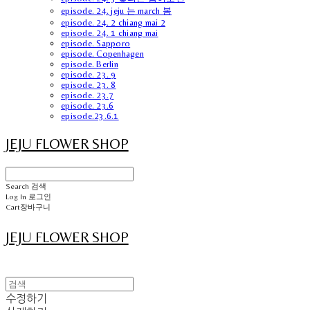
episode. 24. jeju 는 march 봄
episode. 24. 2 chiang mai 2
episode. 24. 1 chiang mai
episode. Sapporo
episode. Copenhagen
episode. Berlin
episode. 23. 9
episode. 23. 8
episode. 23.7
episode. 23.6
episode.23.6.1
JEJU FLOWER SHOP
Search
검색
Log In
로그인
Cart
장바구니
JEJU FLOWER SHOP
수정하기