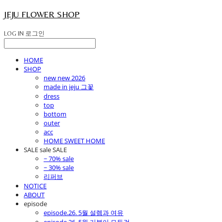
JEJU FLOWER SHOP
LOG IN
로그인
HOME
SHOP
new new 2026
made in jeju 그꽃
dress
top
bottom
outer
acc
HOME SWEET HOME
SALE sale SALE
~ 70% sale
~ 30% sale
리퍼브
NOTICE
ABOUT
episode
episode.26. 5월 설렘과 여유