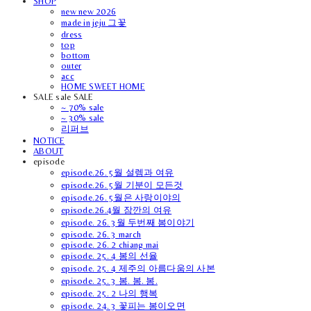
SHOP
new new 2026
made in jeju 그꽃
dress
top
bottom
outer
acc
HOME SWEET HOME
SALE sale SALE
~ 70% sale
~ 30% sale
리퍼브
NOTICE
ABOUT
episode
episode.26. 5월 설렘과 여유
episode.26. 5월 기분이 모든것
episode.26. 5월은 사랑이야의
episode.26.4월 잠깐의 여유
episode. 26. 3월 두번째 봄이야기
episode. 26. 3 march
episode. 26. 2 chiang mai
episode. 25. 4 봄의 선율
episode. 25. 4 제주의 아름다움의 사본
episode. 25. 3 봄. 봄. 봄.
episode. 25. 2 나의 행복
episode. 24. 3 꽃피는 봄이오면