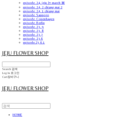
episode. 24. jeju 는 march 봄
episode. 24. 2 chiang mai 2
episode. 24. 1 chiang mai
episode. Sapporo
episode. Copenhagen
episode. Berlin
episode. 23. 9
episode. 23. 8
episode. 23.7
episode. 23.6
episode.23.6.1
JEJU FLOWER SHOP
Search
검색
Log In
로그인
Cart
장바구니
JEJU FLOWER SHOP
HOME