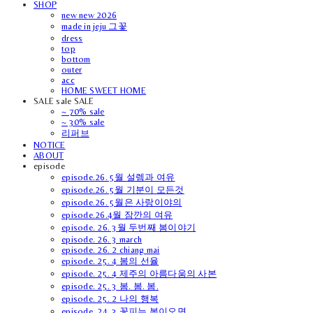
SHOP
new new 2026
made in jeju 그꽃
dress
top
bottom
outer
acc
HOME SWEET HOME
SALE sale SALE
~ 70% sale
~ 30% sale
리퍼브
NOTICE
ABOUT
episode
episode.26. 5월 설렘과 여유
episode.26. 5월 기분이 모든것
episode.26. 5월은 사랑이야의
episode.26.4월 잠깐의 여유
episode. 26. 3월 두번째 봄이야기
episode. 26. 3 march
episode. 26. 2 chiang mai
episode. 25. 4 봄의 선율
episode. 25. 4 제주의 아름다움의 사본
episode. 25. 3 봄. 봄. 봄.
episode. 25. 2 나의 행복
episode. 24. 3 꽃피는 봄이오면