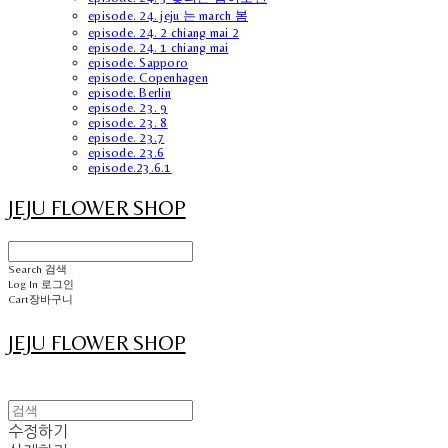
episode. 24. jeju 는 march 봄
episode. 24. 2 chiang mai 2
episode. 24. 1 chiang mai
episode. Sapporo
episode. Copenhagen
episode. Berlin
episode. 23. 9
episode. 23. 8
episode. 23.7
episode. 23.6
episode.23.6.1
JEJU FLOWER SHOP
Search
검색
Log In
로그인
Cart
장바구니
JEJU FLOWER SHOP
수정하기