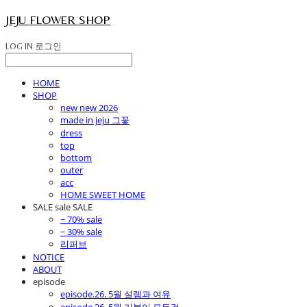
JEJU FLOWER SHOP
LOG IN
로그인
HOME
SHOP
new new 2026
made in jeju 그꽃
dress
top
bottom
outer
acc
HOME SWEET HOME
SALE sale SALE
~ 70% sale
~ 30% sale
리퍼브
NOTICE
ABOUT
episode
episode.26. 5월 설렘과 여유