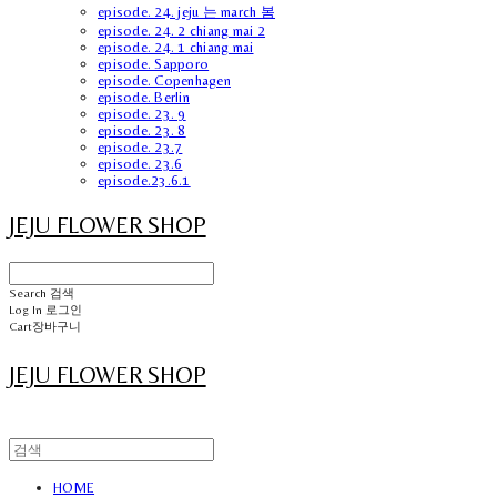
episode. 24. jeju 는 march 봄
episode. 24. 2 chiang mai 2
episode. 24. 1 chiang mai
episode. Sapporo
episode. Copenhagen
episode. Berlin
episode. 23. 9
episode. 23. 8
episode. 23.7
episode. 23.6
episode.23.6.1
JEJU FLOWER SHOP
Search
검색
Log In
로그인
Cart
장바구니
JEJU FLOWER SHOP
HOME