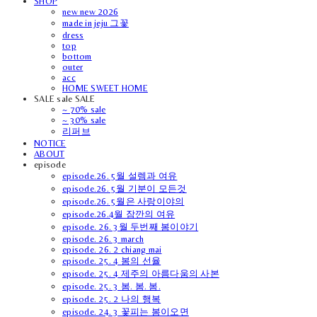
SHOP
new new 2026
made in jeju 그꽃
dress
top
bottom
outer
acc
HOME SWEET HOME
SALE sale SALE
~ 70% sale
~ 30% sale
리퍼브
NOTICE
ABOUT
episode
episode.26. 5월 설렘과 여유
episode.26. 5월 기분이 모든것
episode.26. 5월은 사랑이야의
episode.26.4월 잠깐의 여유
episode. 26. 3월 두번째 봄이야기
episode. 26. 3 march
episode. 26. 2 chiang mai
episode. 25. 4 봄의 선율
episode. 25. 4 제주의 아름다움의 사본
episode. 25. 3 봄. 봄. 봄.
episode. 25. 2 나의 행복
episode. 24. 3 꽃피는 봄이오면