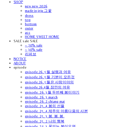
SHOP
new new 2026
made in jeju 그꽃
dress
top
bottom
outer
acc
HOME SWEET HOME
SALE sale SALE
~ 70% sale
~ 30% sale
리퍼브
NOTICE
ABOUT
episode
episode.26. 5월 설렘과 여유
episode.26. 5월 기분이 모든것
episode.26. 5월은 사랑이야의
episode.26.4월 잠깐의 여유
episode. 26. 3월 두번째 봄이야기
episode. 26. 3 march
episode. 26. 2 chiang mai
episode. 25. 4 봄의 선율
episode. 25. 4 제주의 아름다움의 사본
episode. 25. 3 봄. 봄. 봄.
episode. 25. 2 나의 행복
episode. 24. 3 꽃피는 봄이오면