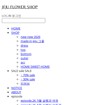
JEJU FLOWER SHOP
LOG IN
로그인
HOME
SHOP
new new 2026
made in jeju 그꽃
dress
top
bottom
outer
acc
HOME SWEET HOME
SALE sale SALE
~ 70% sale
~ 30% sale
리퍼브
NOTICE
ABOUT
episode
episode.26. 5월 설렘과 여유