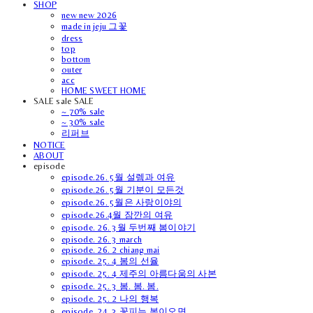
SHOP
new new 2026
made in jeju 그꽃
dress
top
bottom
outer
acc
HOME SWEET HOME
SALE sale SALE
~ 70% sale
~ 30% sale
리퍼브
NOTICE
ABOUT
episode
episode.26. 5월 설렘과 여유
episode.26. 5월 기분이 모든것
episode.26. 5월은 사랑이야의
episode.26.4월 잠깐의 여유
episode. 26. 3월 두번째 봄이야기
episode. 26. 3 march
episode. 26. 2 chiang mai
episode. 25. 4 봄의 선율
episode. 25. 4 제주의 아름다움의 사본
episode. 25. 3 봄. 봄. 봄.
episode. 25. 2 나의 행복
episode. 24. 3 꽃피는 봄이오면