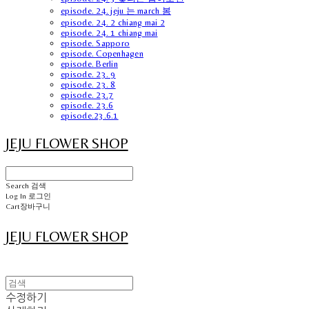
episode. 24. jeju 는 march 봄
episode. 24. 2 chiang mai 2
episode. 24. 1 chiang mai
episode. Sapporo
episode. Copenhagen
episode. Berlin
episode. 23. 9
episode. 23. 8
episode. 23.7
episode. 23.6
episode.23.6.1
JEJU FLOWER SHOP
Search
검색
Log In
로그인
Cart
장바구니
JEJU FLOWER SHOP
수정하기