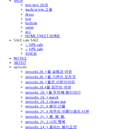
SHOP
new new 2026
made in jeju 그꽃
dress
top
bottom
outer
acc
HOME SWEET HOME
SALE sale SALE
~ 70% sale
~ 30% sale
리퍼브
NOTICE
ABOUT
episode
episode.26. 5월 설렘과 여유
episode.26. 5월 기분이 모든것
episode.26. 5월은 사랑이야의
episode.26.4월 잠깐의 여유
episode. 26. 3월 두번째 봄이야기
episode. 26. 3 march
episode. 26. 2 chiang mai
episode. 25. 4 봄의 선율
episode. 25. 4 제주의 아름다움의 사본
episode. 25. 3 봄. 봄. 봄.
episode. 25. 2 나의 행복
episode. 24. 3 꽃피는 봄이오면