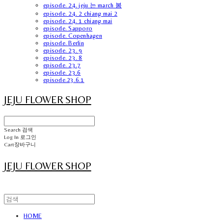
episode. 24. jeju 는 march 봄
episode. 24. 2 chiang mai 2
episode. 24. 1 chiang mai
episode. Sapporo
episode. Copenhagen
episode. Berlin
episode. 23. 9
episode. 23. 8
episode. 23.7
episode. 23.6
episode.23.6.1
JEJU FLOWER SHOP
Search
검색
Log In
로그인
Cart
장바구니
JEJU FLOWER SHOP
HOME