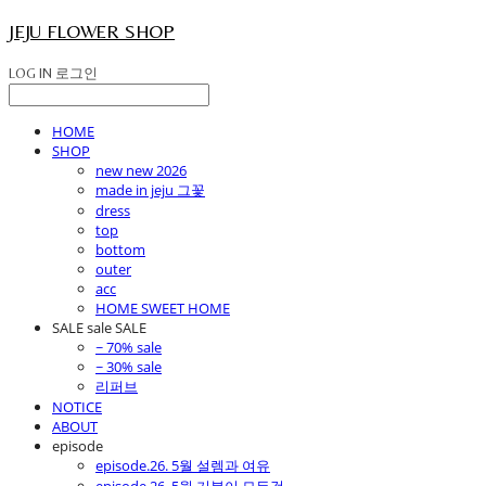
JEJU FLOWER SHOP
LOG IN
로그인
HOME
SHOP
new new 2026
made in jeju 그꽃
dress
top
bottom
outer
acc
HOME SWEET HOME
SALE sale SALE
~ 70% sale
~ 30% sale
리퍼브
NOTICE
ABOUT
episode
episode.26. 5월 설렘과 여유