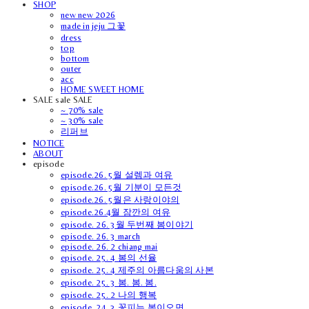
SHOP
new new 2026
made in jeju 그꽃
dress
top
bottom
outer
acc
HOME SWEET HOME
SALE sale SALE
~ 70% sale
~ 30% sale
리퍼브
NOTICE
ABOUT
episode
episode.26. 5월 설렘과 여유
episode.26. 5월 기분이 모든것
episode.26. 5월은 사랑이야의
episode.26.4월 잠깐의 여유
episode. 26. 3월 두번째 봄이야기
episode. 26. 3 march
episode. 26. 2 chiang mai
episode. 25. 4 봄의 선율
episode. 25. 4 제주의 아름다움의 사본
episode. 25. 3 봄. 봄. 봄.
episode. 25. 2 나의 행복
episode. 24. 3 꽃피는 봄이오면