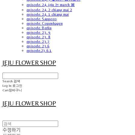
episode. 24. jeju 는 march 봄
episode. 24. 2 chiang mai 2
episode. 24. 1 chiang mai
episode. Sapporo
episode. Copenhagen
episode. Berlin
episode. 23. 9
episode. 23. 8
episode. 23.7
episode. 23.6
episode.23.6.1
JEJU FLOWER SHOP
Search
검색
Log In
로그인
Cart
장바구니
JEJU FLOWER SHOP
수정하기