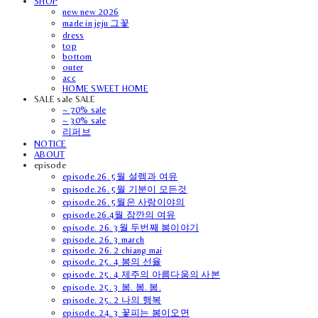
SHOP
new new 2026
made in jeju 그꽃
dress
top
bottom
outer
acc
HOME SWEET HOME
SALE sale SALE
~ 70% sale
~ 30% sale
리퍼브
NOTICE
ABOUT
episode
episode.26. 5월 설렘과 여유
episode.26. 5월 기분이 모든것
episode.26. 5월은 사랑이야의
episode.26.4월 잠깐의 여유
episode. 26. 3월 두번째 봄이야기
episode. 26. 3 march
episode. 26. 2 chiang mai
episode. 25. 4 봄의 선율
episode. 25. 4 제주의 아름다움의 사본
episode. 25. 3 봄. 봄. 봄.
episode. 25. 2 나의 행복
episode. 24. 3 꽃피는 봄이오면