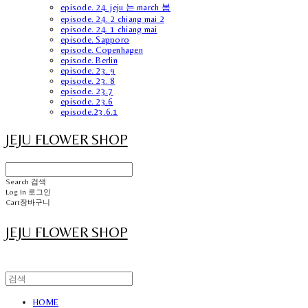
episode. 24. jeju 는 march 봄
episode. 24. 2 chiang mai 2
episode. 24. 1 chiang mai
episode. Sapporo
episode. Copenhagen
episode. Berlin
episode. 23. 9
episode. 23. 8
episode. 23.7
episode. 23.6
episode.23.6.1
JEJU FLOWER SHOP
Search
검색
Log In
로그인
Cart
장바구니
JEJU FLOWER SHOP
HOME