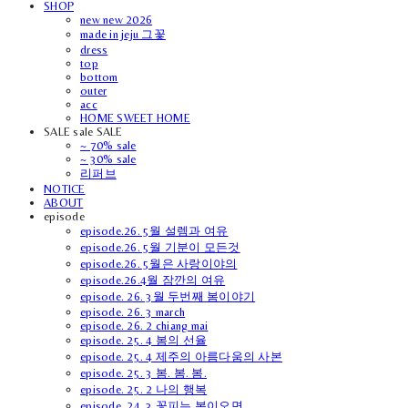
SHOP
new new 2026
made in jeju 그꽃
dress
top
bottom
outer
acc
HOME SWEET HOME
SALE sale SALE
~ 70% sale
~ 30% sale
리퍼브
NOTICE
ABOUT
episode
episode.26. 5월 설렘과 여유
episode.26. 5월 기분이 모든것
episode.26. 5월은 사랑이야의
episode.26.4월 잠깐의 여유
episode. 26. 3월 두번째 봄이야기
episode. 26. 3 march
episode. 26. 2 chiang mai
episode. 25. 4 봄의 선율
episode. 25. 4 제주의 아름다움의 사본
episode. 25. 3 봄. 봄. 봄.
episode. 25. 2 나의 행복
episode. 24. 3 꽃피는 봄이오면