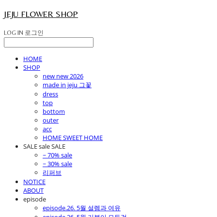
JEJU FLOWER SHOP
LOG IN
로그인
HOME
SHOP
new new 2026
made in jeju 그꽃
dress
top
bottom
outer
acc
HOME SWEET HOME
SALE sale SALE
~ 70% sale
~ 30% sale
리퍼브
NOTICE
ABOUT
episode
episode.26. 5월 설렘과 여유