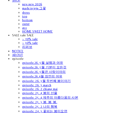
SHOP
new new 2026
made in jeju 그꽃
dress
top
bottom
outer
acc
HOME SWEET HOME
SALE sale SALE
~ 70% sale
~ 30% sale
리퍼브
NOTICE
ABOUT
episode
episode.26. 5월 설렘과 여유
episode.26. 5월 기분이 모든것
episode.26. 5월은 사랑이야의
episode.26.4월 잠깐의 여유
episode. 26. 3월 두번째 봄이야기
episode. 26. 3 march
episode. 26. 2 chiang mai
episode. 25. 4 봄의 선율
episode. 25. 4 제주의 아름다움의 사본
episode. 25. 3 봄. 봄. 봄.
episode. 25. 2 나의 행복
episode. 24. 3 꽃피는 봄이오면