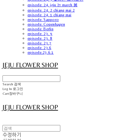
episode. 24. jeju 는 march 봄
episode. 24. 2 chiang mai 2
episode. 24. 1 chiang mai
episode. Sapporo
episode. Copenhagen
episode. Berlin
episode. 23. 9
episode. 23. 8
episode. 23.7
episode. 23.6
episode.23.6.1
JEJU FLOWER SHOP
Search
검색
Log In
로그인
Cart
장바구니
JEJU FLOWER SHOP
수정하기