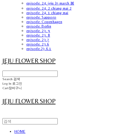
episode. 24. jeju 는 march 봄
episode. 24. 2 chiang mai 2
episode. 24. 1 chiang mai
episode. Sapporo
episode. Copenhagen
episode. Berlin
episode. 23. 9
episode. 23. 8
episode. 23.7
episode. 23.6
episode.23.6.1
JEJU FLOWER SHOP
Search
검색
Log In
로그인
Cart
장바구니
JEJU FLOWER SHOP
HOME