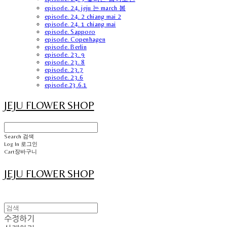
episode. 24. jeju 는 march 봄
episode. 24. 2 chiang mai 2
episode. 24. 1 chiang mai
episode. Sapporo
episode. Copenhagen
episode. Berlin
episode. 23. 9
episode. 23. 8
episode. 23.7
episode. 23.6
episode.23.6.1
JEJU FLOWER SHOP
Search
검색
Log In
로그인
Cart
장바구니
JEJU FLOWER SHOP
수정하기