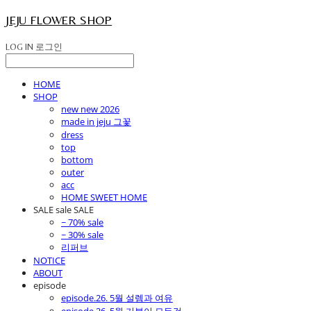
JEJU FLOWER SHOP
LOG IN
로그인
HOME
SHOP
new new 2026
made in jeju 그꽃
dress
top
bottom
outer
acc
HOME SWEET HOME
SALE sale SALE
~ 70% sale
~ 30% sale
리퍼브
NOTICE
ABOUT
episode
episode.26. 5월 설렘과 여유