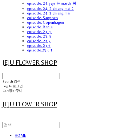
episode. 24. jeju 는 march 봄
episode. 24. 2 chiang mai 2
episode. 24. 1 chiang mai
episode. Sapporo
episode. Copenhagen
episode. Berlin
episode. 23. 9
episode. 23. 8
episode. 23.7
episode. 23.6
episode.23.6.1
JEJU FLOWER SHOP
Search
검색
Log In
로그인
Cart
장바구니
JEJU FLOWER SHOP
HOME