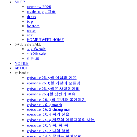
SHOP
new new 2026
made in jeju 그꽃
dress
top
bottom
outer
acc
HOME SWEET HOME
SALE sale SALE
~ 70% sale
~ 30% sale
리퍼브
NOTICE
ABOUT
episode
episode.26. 5월 설렘과 여유
episode.26. 5월 기분이 모든것
episode.26. 5월은 사랑이야의
episode.26.4월 잠깐의 여유
episode. 26. 3월 두번째 봄이야기
episode. 26. 3 march
episode. 26. 2 chiang mai
episode. 25. 4 봄의 선율
episode. 25. 4 제주의 아름다움의 사본
episode. 25. 3 봄. 봄. 봄.
episode. 25. 2 나의 행복
episode. 24. 3 꽃피는 봄이오면