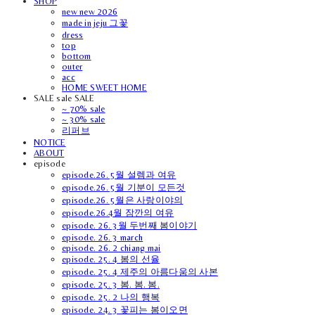
SHOP
new new 2026
made in jeju 그꽃
dress
top
bottom
outer
acc
HOME SWEET HOME
SALE sale SALE
~ 70% sale
~ 30% sale
리퍼브
NOTICE
ABOUT
episode
episode.26. 5월 설렘과 여유
episode.26. 5월 기분이 모든것
episode.26. 5월은 사랑이야의
episode.26.4월 잠깐의 여유
episode. 26. 3월 두번째 봄이야기
episode. 26. 3 march
episode. 26. 2 chiang mai
episode. 25. 4 봄의 선율
episode. 25. 4 제주의 아름다움의 사본
episode. 25. 3 봄. 봄. 봄.
episode. 25. 2 나의 행복
episode. 24. 3 꽃피는 봄이오면