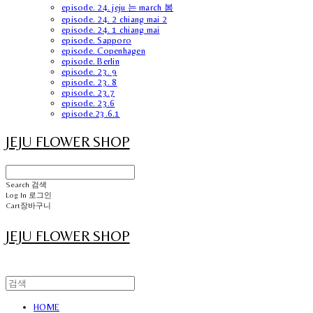
episode. 24. jeju 는 march 봄
episode. 24. 2 chiang mai 2
episode. 24. 1 chiang mai
episode. Sapporo
episode. Copenhagen
episode. Berlin
episode. 23. 9
episode. 23. 8
episode. 23.7
episode. 23.6
episode.23.6.1
JEJU FLOWER SHOP
Search
검색
Log In
로그인
Cart
장바구니
JEJU FLOWER SHOP
HOME