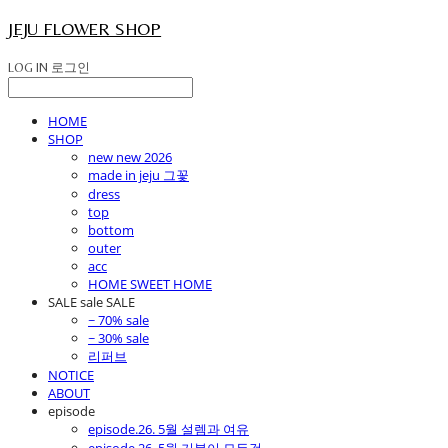
JEJU FLOWER SHOP
LOG IN
로그인
HOME
SHOP
new new 2026
made in jeju 그꽃
dress
top
bottom
outer
acc
HOME SWEET HOME
SALE sale SALE
~ 70% sale
~ 30% sale
리퍼브
NOTICE
ABOUT
episode
episode.26. 5월 설렘과 여유