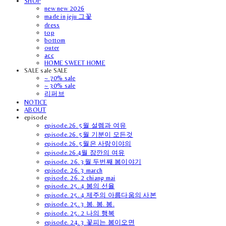
SHOP
new new 2026
made in jeju 그꽃
dress
top
bottom
outer
acc
HOME SWEET HOME
SALE sale SALE
~ 70% sale
~ 30% sale
리퍼브
NOTICE
ABOUT
episode
episode.26. 5월 설렘과 여유
episode.26. 5월 기분이 모든것
episode.26. 5월은 사랑이야의
episode.26.4월 잠깐의 여유
episode. 26. 3월 두번째 봄이야기
episode. 26. 3 march
episode. 26. 2 chiang mai
episode. 25. 4 봄의 선율
episode. 25. 4 제주의 아름다움의 사본
episode. 25. 3 봄. 봄. 봄.
episode. 25. 2 나의 행복
episode. 24. 3 꽃피는 봄이오면