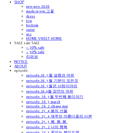
SHOP
new new 2026
made in jeju 그꽃
dress
top
bottom
outer
acc
HOME SWEET HOME
SALE sale SALE
~ 70% sale
~ 30% sale
리퍼브
NOTICE
ABOUT
episode
episode.26. 5월 설렘과 여유
episode.26. 5월 기분이 모든것
episode.26. 5월은 사랑이야의
episode.26.4월 잠깐의 여유
episode. 26. 3월 두번째 봄이야기
episode. 26. 3 march
episode. 26. 2 chiang mai
episode. 25. 4 봄의 선율
episode. 25. 4 제주의 아름다움의 사본
episode. 25. 3 봄. 봄. 봄.
episode. 25. 2 나의 행복
episode. 24. 3 꽃피는 봄이오면