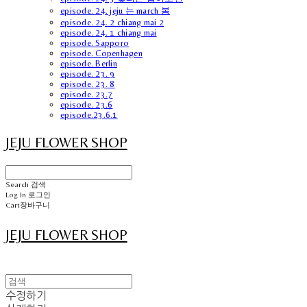
episode. 24. jeju 는 march 봄
episode. 24. 2 chiang mai 2
episode. 24. 1 chiang mai
episode. Sapporo
episode. Copenhagen
episode. Berlin
episode. 23. 9
episode. 23. 8
episode. 23.7
episode. 23.6
episode.23.6.1
JEJU FLOWER SHOP
Search
검색
Log In
로그인
Cart
장바구니
JEJU FLOWER SHOP
수정하기