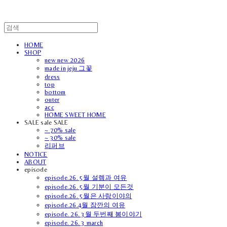
HOME
SHOP
new new 2026
made in jeju 그꽃
dress
top
bottom
outer
acc
HOME SWEET HOME
SALE sale SALE
~ 70% sale
~ 30% sale
리퍼브
NOTICE
ABOUT
episode
episode.26. 5월 설렘과 여유
episode.26. 5월 기분이 모든것
episode.26. 5월은 사랑이야의
episode.26.4월 잠깐의 여유
episode. 26. 3월 두번째 봄이야기
episode. 26. 3 march