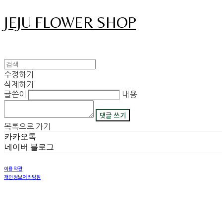
JEJU FLOWER SHOP
수정하기
삭제하기
글쓴이
내용
댓글 쓰기
목록으로 가기
카카오톡
네이버 블로그
이용약관
개인정보처리방침
사업자정보확인
상호: 그꽃 | 이메일: 08311029@naver.com
사업자등록번호:
450-42-00530
| 통신판매:
2018-제주구좌읍-제69호
| 호스팅제공자: (주)식스샵