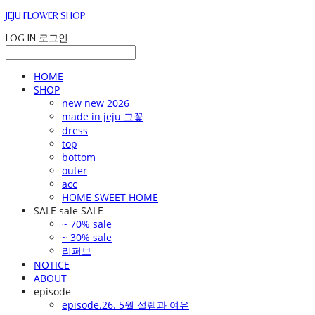
JEJU FLOWER SHOP
LOG IN
로그인
HOME
SHOP
new new 2026
made in jeju 그꽃
dress
top
bottom
outer
acc
HOME SWEET HOME
SALE sale SALE
~ 70% sale
~ 30% sale
리퍼브
NOTICE
ABOUT
episode
episode.26. 5월 설렘과 여유