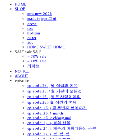
HOME
SHOP
new new 2026
made in jeju 그꽃
dress
top
bottom
outer
acc
HOME SWEET HOME
SALE sale SALE
~ 70% sale
~ 30% sale
리퍼브
NOTICE
ABOUT
episode
episode.26. 5월 설렘과 여유
episode.26. 5월 기분이 모든것
episode.26. 5월은 사랑이야의
episode.26.4월 잠깐의 여유
episode. 26. 3월 두번째 봄이야기
episode. 26. 3 march
episode. 26. 2 chiang mai
episode. 25. 4 봄의 선율
episode. 25. 4 제주의 아름다움의 사본
episode. 25. 3 봄. 봄. 봄.