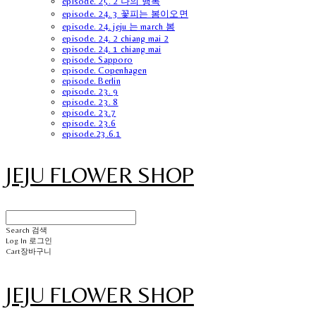
episode. 25. 2 나의 행복
episode. 24. 3 꽃피는 봄이오면
episode. 24. jeju 는 march 봄
episode. 24. 2 chiang mai 2
episode. 24. 1 chiang mai
episode. Sapporo
episode. Copenhagen
episode. Berlin
episode. 23. 9
episode. 23. 8
episode. 23.7
episode. 23.6
episode.23.6.1
JEJU FLOWER SHOP
Search
검색
Log In
로그인
Cart
장바구니
JEJU FLOWER SHOP