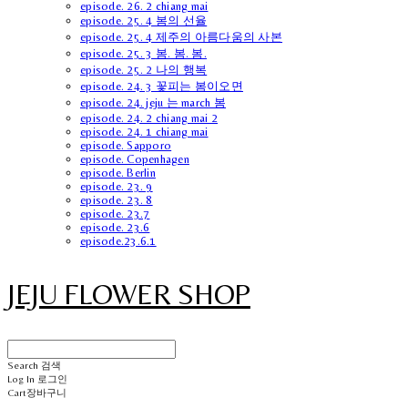
episode. 26. 2 chiang mai
episode. 25. 4 봄의 선율
episode. 25. 4 제주의 아름다움의 사본
episode. 25. 3 봄. 봄. 봄.
episode. 25. 2 나의 행복
episode. 24. 3 꽃피는 봄이오면
episode. 24. jeju 는 march 봄
episode. 24. 2 chiang mai 2
episode. 24. 1 chiang mai
episode. Sapporo
episode. Copenhagen
episode. Berlin
episode. 23. 9
episode. 23. 8
episode. 23.7
episode. 23.6
episode.23.6.1
JEJU FLOWER SHOP
Search
검색
Log In
로그인
Cart
장바구니