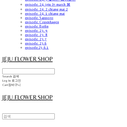
episode. 24. jeju 는 march 봄
episode. 24. 2 chiang mai 2
episode. 24. 1 chiang mai
episode. Sapporo
episode. Copenhagen
episode. Berlin
episode. 23. 9
episode. 23. 8
episode. 23.7
episode. 23.6
episode.23.6.1
JEJU FLOWER SHOP
Search
검색
Log In
로그인
Cart
장바구니
JEJU FLOWER SHOP