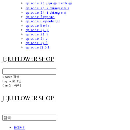
episode. 24. jeju 는 march 봄
episode. 24. 2 chiang mai 2
episode. 24. 1 chiang mai
episode. Sapporo
episode. Copenhagen
episode. Berlin
episode. 23. 9
episode. 23. 8
episode. 23.7
episode. 23.6
episode.23.6.1
JEJU FLOWER SHOP
Search
검색
Log In
로그인
Cart
장바구니
JEJU FLOWER SHOP
HOME