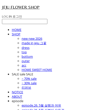
JEJU FLOWER SHOP
LOG IN
로그인
HOME
SHOP
new new 2026
made in jeju 그꽃
dress
top
bottom
outer
acc
HOME SWEET HOME
SALE sale SALE
~ 70% sale
~ 30% sale
리퍼브
NOTICE
ABOUT
episode
episode.26. 5월 설렘과 여유