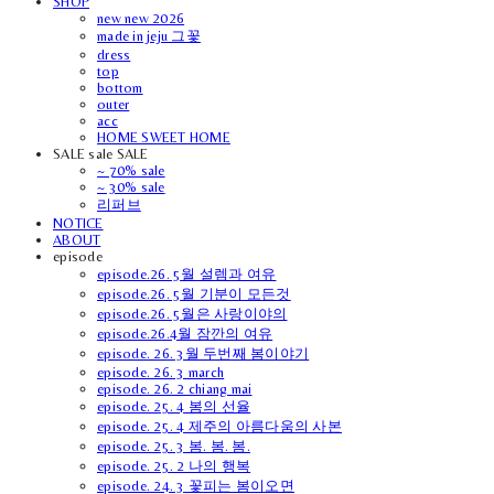
SHOP
new new 2026
made in jeju 그꽃
dress
top
bottom
outer
acc
HOME SWEET HOME
SALE sale SALE
~ 70% sale
~ 30% sale
리퍼브
NOTICE
ABOUT
episode
episode.26. 5월 설렘과 여유
episode.26. 5월 기분이 모든것
episode.26. 5월은 사랑이야의
episode.26.4월 잠깐의 여유
episode. 26. 3월 두번째 봄이야기
episode. 26. 3 march
episode. 26. 2 chiang mai
episode. 25. 4 봄의 선율
episode. 25. 4 제주의 아름다움의 사본
episode. 25. 3 봄. 봄. 봄.
episode. 25. 2 나의 행복
episode. 24. 3 꽃피는 봄이오면