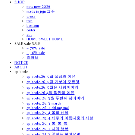
SHOP
new new 2026
made in jeju 그꽃
dress
top
bottom
outer
acc
HOME SWEET HOME
SALE sale SALE
~ 70% sale
~ 30% sale
리퍼브
NOTICE
ABOUT
episode
episode.26. 5월 설렘과 여유
episode.26. 5월 기분이 모든것
episode.26. 5월은 사랑이야의
episode.26.4월 잠깐의 여유
episode. 26. 3월 두번째 봄이야기
episode. 26. 3 march
episode. 26. 2 chiang mai
episode. 25. 4 봄의 선율
episode. 25. 4 제주의 아름다움의 사본
episode. 25. 3 봄. 봄. 봄.
episode. 25. 2 나의 행복
episode. 24. 3 꽃피는 봄이오면