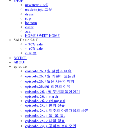
SHOP
new new 2026
made in jeju 그꽃
dress
top
bottom
outer
acc
HOME SWEET HOME
SALE sale SALE
~ 70% sale
~ 30% sale
리퍼브
NOTICE
ABOUT
episode
episode.26. 5월 설렘과 여유
episode.26. 5월 기분이 모든것
episode.26. 5월은 사랑이야의
episode.26.4월 잠깐의 여유
episode. 26. 3월 두번째 봄이야기
episode. 26. 3 march
episode. 26. 2 chiang mai
episode. 25. 4 봄의 선율
episode. 25. 4 제주의 아름다움의 사본
episode. 25. 3 봄. 봄. 봄.
episode. 25. 2 나의 행복
episode. 24. 3 꽃피는 봄이오면