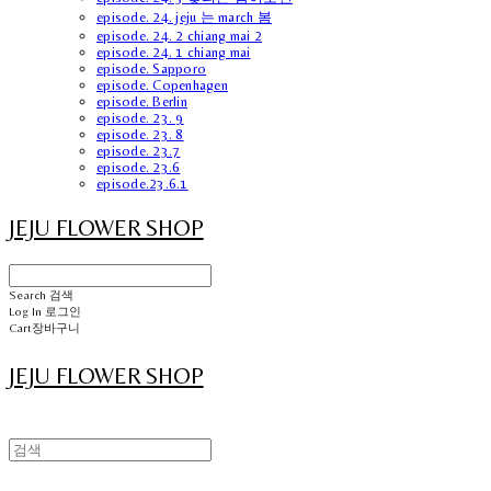
episode. 24. jeju 는 march 봄
episode. 24. 2 chiang mai 2
episode. 24. 1 chiang mai
episode. Sapporo
episode. Copenhagen
episode. Berlin
episode. 23. 9
episode. 23. 8
episode. 23.7
episode. 23.6
episode.23.6.1
JEJU FLOWER SHOP
Search
검색
Log In
로그인
Cart
장바구니
JEJU FLOWER SHOP