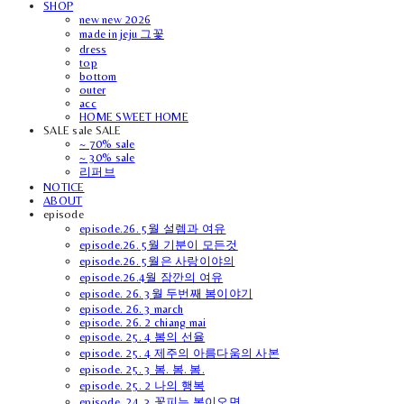
SHOP
new new 2026
made in jeju 그꽃
dress
top
bottom
outer
acc
HOME SWEET HOME
SALE sale SALE
~ 70% sale
~ 30% sale
리퍼브
NOTICE
ABOUT
episode
episode.26. 5월 설렘과 여유
episode.26. 5월 기분이 모든것
episode.26. 5월은 사랑이야의
episode.26.4월 잠깐의 여유
episode. 26. 3월 두번째 봄이야기
episode. 26. 3 march
episode. 26. 2 chiang mai
episode. 25. 4 봄의 선율
episode. 25. 4 제주의 아름다움의 사본
episode. 25. 3 봄. 봄. 봄.
episode. 25. 2 나의 행복
episode. 24. 3 꽃피는 봄이오면