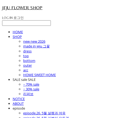
JEJU FLOWER SHOP
LOG IN
로그인
HOME
SHOP
new new 2026
made in jeju 그꽃
dress
top
bottom
outer
acc
HOME SWEET HOME
SALE sale SALE
~ 70% sale
~ 30% sale
리퍼브
NOTICE
ABOUT
episode
episode.26. 5월 설렘과 여유