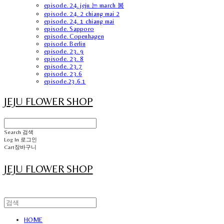
episode. 24. jeju 는 march 봄
episode. 24. 2 chiang mai 2
episode. 24. 1 chiang mai
episode. Sapporo
episode. Copenhagen
episode. Berlin
episode. 23. 9
episode. 23. 8
episode. 23.7
episode. 23.6
episode.23.6.1
JEJU FLOWER SHOP
Search
검색
Log In
로그인
Cart
장바구니
JEJU FLOWER SHOP
HOME