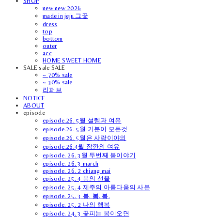
SHOP
new new 2026
made in jeju 그꽃
dress
top
bottom
outer
acc
HOME SWEET HOME
SALE sale SALE
~ 70% sale
~ 30% sale
리퍼브
NOTICE
ABOUT
episode
episode.26. 5월 설렘과 여유
episode.26. 5월 기분이 모든것
episode.26. 5월은 사랑이야의
episode.26.4월 잠깐의 여유
episode. 26. 3월 두번째 봄이야기
episode. 26. 3 march
episode. 26. 2 chiang mai
episode. 25. 4 봄의 선율
episode. 25. 4 제주의 아름다움의 사본
episode. 25. 3 봄. 봄. 봄.
episode. 25. 2 나의 행복
episode. 24. 3 꽃피는 봄이오면