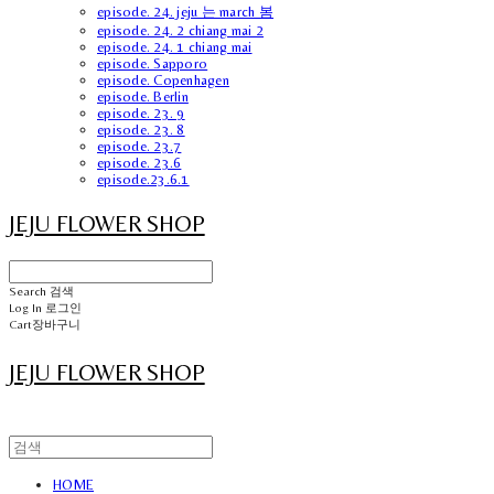
episode. 24. jeju 는 march 봄
episode. 24. 2 chiang mai 2
episode. 24. 1 chiang mai
episode. Sapporo
episode. Copenhagen
episode. Berlin
episode. 23. 9
episode. 23. 8
episode. 23.7
episode. 23.6
episode.23.6.1
JEJU FLOWER SHOP
Search
검색
Log In
로그인
Cart
장바구니
JEJU FLOWER SHOP
HOME