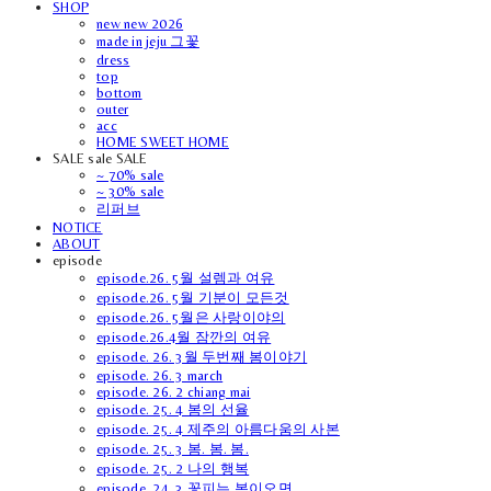
SHOP
new new 2026
made in jeju 그꽃
dress
top
bottom
outer
acc
HOME SWEET HOME
SALE sale SALE
~ 70% sale
~ 30% sale
리퍼브
NOTICE
ABOUT
episode
episode.26. 5월 설렘과 여유
episode.26. 5월 기분이 모든것
episode.26. 5월은 사랑이야의
episode.26.4월 잠깐의 여유
episode. 26. 3월 두번째 봄이야기
episode. 26. 3 march
episode. 26. 2 chiang mai
episode. 25. 4 봄의 선율
episode. 25. 4 제주의 아름다움의 사본
episode. 25. 3 봄. 봄. 봄.
episode. 25. 2 나의 행복
episode. 24. 3 꽃피는 봄이오면