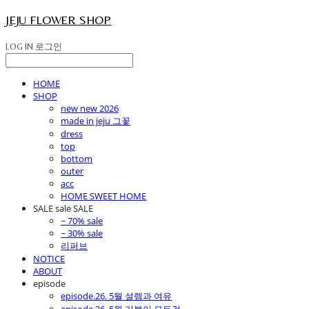
JEJU FLOWER SHOP
LOG IN
로그인
HOME
SHOP
new new 2026
made in jeju 그꽃
dress
top
bottom
outer
acc
HOME SWEET HOME
SALE sale SALE
~ 70% sale
~ 30% sale
리퍼브
NOTICE
ABOUT
episode
episode.26. 5월 설렘과 여유