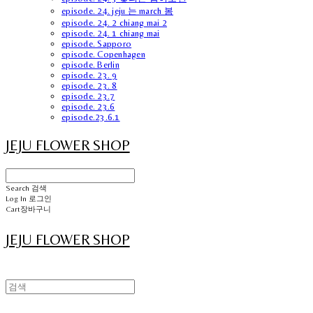
episode. 24. jeju 는 march 봄
episode. 24. 2 chiang mai 2
episode. 24. 1 chiang mai
episode. Sapporo
episode. Copenhagen
episode. Berlin
episode. 23. 9
episode. 23. 8
episode. 23.7
episode. 23.6
episode.23.6.1
JEJU FLOWER SHOP
Search
검색
Log In
로그인
Cart
장바구니
JEJU FLOWER SHOP