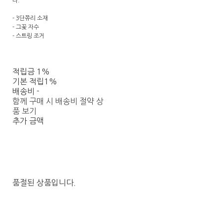
다.
- 3단쮸리 소재
- 그꽃 자수
- 스트링 조거
적립금
1%
기본 적립
1%
배송비
-
함께 구매 시 배송비 절약 상
품 보기
추가 금액
품절된 상품입니다.