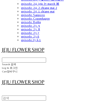
episode. 24. jeju 는 march 봄
episode. 24. 2 chiang mai 2
episode. 24. 1 chiang mai
episode. Sapporo
episode. Copenhagen
episode. Berlin
episode. 23. 9
episode. 23. 8
episode. 23.7
episode. 23.6
episode.23.6.1
JEJU FLOWER SHOP
Search
검색
Log In
로그인
Cart
장바구니
JEJU FLOWER SHOP