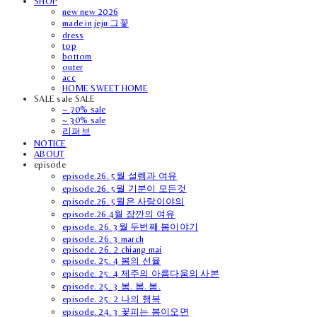
SHOP
new new 2026
made in jeju 그꽃
dress
top
bottom
outer
acc
HOME SWEET HOME
SALE sale SALE
~ 70% sale
~ 30% sale
리퍼브
NOTICE
ABOUT
episode
episode.26. 5월 설렘과 여유
episode.26. 5월 기분이 모든것
episode.26. 5월은 사랑이야의
episode.26.4월 잠깐의 여유
episode. 26. 3월 두번째 봄이야기
episode. 26. 3 march
episode. 26. 2 chiang mai
episode. 25. 4 봄의 선율
episode. 25. 4 제주의 아름다움의 사본
episode. 25. 3 봄. 봄. 봄.
episode. 25. 2 나의 행복
episode. 24. 3 꽃피는 봄이오면