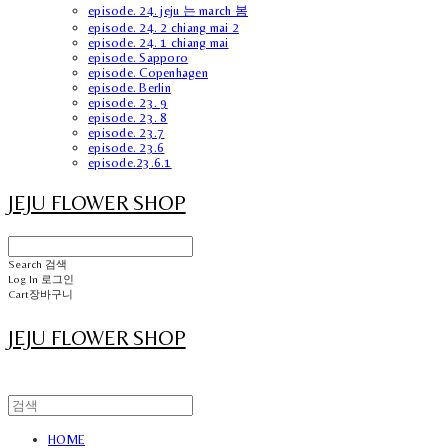
episode. 24. jeju 는 march 봄
episode. 24. 2 chiang mai 2
episode. 24. 1 chiang mai
episode. Sapporo
episode. Copenhagen
episode. Berlin
episode. 23. 9
episode. 23. 8
episode. 23.7
episode. 23.6
episode.23.6.1
JEJU FLOWER SHOP
Search
검색
Log In
로그인
Cart
장바구니
JEJU FLOWER SHOP
HOME