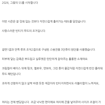
2026, 그꽃의 SS를 시작합니다
이번 시즌은 잘 갖춰 입는 것보다 자연스럽게 흘러가는 태도를 담았습니다.
사랑스러운 빈티지 무드의 조거입니다.
겉면1겹과 안쪽 루프 조직2겹으로 구성된 스웻전용 3단쮸리 원단을 사용했습니다.
피부에 닿는 감촉은 부드럽고 실루엣은 탄탄하게 잡아주는 훌륭한 소재여요.
크림컬러 베이스 위에 핑크, 옐로우, 연보라, 그린 톤이 물감처럼 자연스럽게 번진 플라워
무드 패턴입니다.
과하게 선명하지 않고 살짝 바랜 듯한 색감이라 빈티지하면서도 러블리함이 느껴져요,
허리는 전체 밴딩입니다. 조금 낙낙한 편이에요 허리에 끈을 넣어주어 사이즈 조절이 가