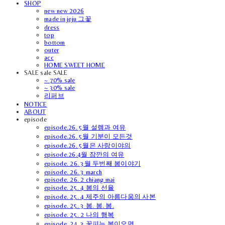
SHOP
new new 2026
made in jeju 그꽃
dress
top
bottom
outer
acc
HOME SWEET HOME
SALE sale SALE
~ 70% sale
~ 30% sale
리퍼브
NOTICE
ABOUT
episode
episode.26. 5월 설렘과 여유
episode.26. 5월 기분이 모든것
episode.26. 5월은 사랑이야의
episode.26.4월 잠깐의 여유
episode. 26. 3월 두번째 봄이야기
episode. 26. 3 march
episode. 26. 2 chiang mai
episode. 25. 4 봄의 선율
episode. 25. 4 제주의 아름다움의 사본
episode. 25. 3 봄. 봄. 봄.
episode. 25. 2 나의 행복
episode. 24. 3 꽃피는 봄이오면