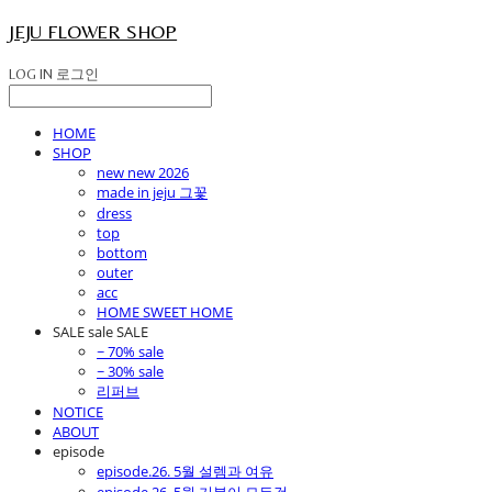
JEJU FLOWER SHOP
LOG IN
로그인
HOME
SHOP
new new 2026
made in jeju 그꽃
dress
top
bottom
outer
acc
HOME SWEET HOME
SALE sale SALE
~ 70% sale
~ 30% sale
리퍼브
NOTICE
ABOUT
episode
episode.26. 5월 설렘과 여유