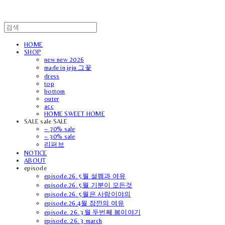
HOME
SHOP
new new 2026
made in jeju 그꽃
dress
top
bottom
outer
acc
HOME SWEET HOME
SALE sale SALE
~ 70% sale
~ 30% sale
리퍼브
NOTICE
ABOUT
episode
episode.26. 5월 설렘과 여유
episode.26. 5월 기분이 모든것
episode.26. 5월은 사랑이야의
episode.26.4월 잠깐의 여유
episode. 26. 3월 두번째 봄이야기
episode. 26. 3 march