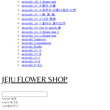
episode. 26. 2 chiang mai
episode. 25. 4 봄의 선율
episode. 25. 4 제주의 아름다움의 사본
episode. 25. 3 봄. 봄. 봄.
episode. 25. 2 나의 행복
episode. 24. 3 꽃피는 봄이오면
episode. 24. jeju 는 march 봄
episode. 24. 2 chiang mai 2
episode. 24. 1 chiang mai
episode. Sapporo
episode. Copenhagen
episode. Berlin
episode. 23. 9
episode. 23. 8
episode. 23.7
episode. 23.6
episode.23.6.1
JEJU FLOWER SHOP
Search
검색
Log In
로그인
Cart
장바구니