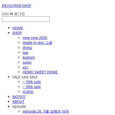
JEJU FLOWER SHOP
LOG IN
로그인
HOME
SHOP
new new 2026
made in jeju 그꽃
dress
top
bottom
outer
acc
HOME SWEET HOME
SALE sale SALE
~ 70% sale
~ 30% sale
리퍼브
NOTICE
ABOUT
episode
episode.26. 5월 설렘과 여유