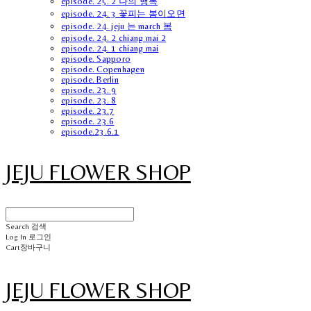
episode. 25. 2 나의 행복
episode. 24. 3 꽃피는 봄이오면
episode. 24. jeju 는 march 봄
episode. 24. 2 chiang mai 2
episode. 24. 1 chiang mai
episode. Sapporo
episode. Copenhagen
episode. Berlin
episode. 23. 9
episode. 23. 8
episode. 23.7
episode. 23.6
episode.23.6.1
JEJU FLOWER SHOP
Search
검색
Log In
로그인
Cart
장바구니
JEJU FLOWER SHOP