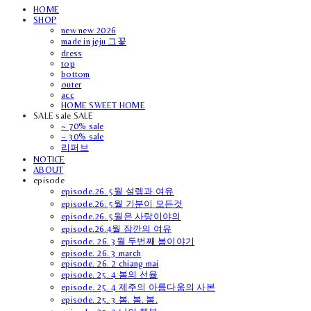
HOME
SHOP
new new 2026
made in jeju 그꽃
dress
top
bottom
outer
acc
HOME SWEET HOME
SALE sale SALE
~ 70% sale
~ 30% sale
리퍼브
NOTICE
ABOUT
episode
episode.26. 5월 설렘과 여유
episode.26. 5월 기분이 모든것
episode.26. 5월은 사랑이야의
episode.26.4월 잠깐의 여유
episode. 26. 3월 두번째 봄이야기
episode. 26. 3 march
episode. 26. 2 chiang mai
episode. 25. 4 봄의 선율
episode. 25. 4 제주의 아름다움의 사본
episode. 25. 3 봄. 봄. 봄.