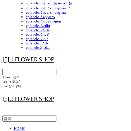
episode. 24. jeju 는 march 봄
episode. 24. 2 chiang mai 2
episode. 24. 1 chiang mai
episode. Sapporo
episode. Copenhagen
episode. Berlin
episode. 23. 9
episode. 23. 8
episode. 23.7
episode. 23.6
episode.23.6.1
JEJU FLOWER SHOP
Search
검색
Log In
로그인
Cart
장바구니
JEJU FLOWER SHOP
HOME