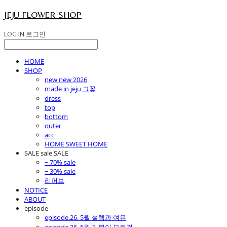
JEJU FLOWER SHOP
LOG IN
로그인
HOME
SHOP
new new 2026
made in jeju 그꽃
dress
top
bottom
outer
acc
HOME SWEET HOME
SALE sale SALE
~ 70% sale
~ 30% sale
리퍼브
NOTICE
ABOUT
episode
episode.26. 5월 설렘과 여유