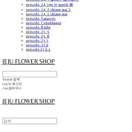
episode. 24. jeju 는 march 봄
episode. 24. 2 chiang mai 2
episode. 24. 1 chiang mai
episode. Sapporo
episode. Copenhagen
episode. Berlin
episode. 23. 9
episode. 23. 8
episode. 23.7
episode. 23.6
episode.23.6.1
JEJU FLOWER SHOP
Search
검색
Log In
로그인
Cart
장바구니
JEJU FLOWER SHOP