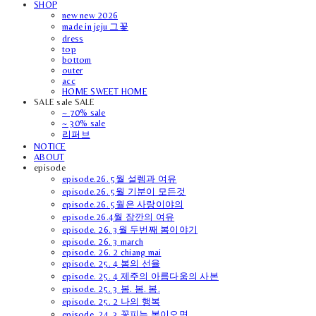
SHOP
new new 2026
made in jeju 그꽃
dress
top
bottom
outer
acc
HOME SWEET HOME
SALE sale SALE
~ 70% sale
~ 30% sale
리퍼브
NOTICE
ABOUT
episode
episode.26. 5월 설렘과 여유
episode.26. 5월 기분이 모든것
episode.26. 5월은 사랑이야의
episode.26.4월 잠깐의 여유
episode. 26. 3월 두번째 봄이야기
episode. 26. 3 march
episode. 26. 2 chiang mai
episode. 25. 4 봄의 선율
episode. 25. 4 제주의 아름다움의 사본
episode. 25. 3 봄. 봄. 봄.
episode. 25. 2 나의 행복
episode. 24. 3 꽃피는 봄이오면