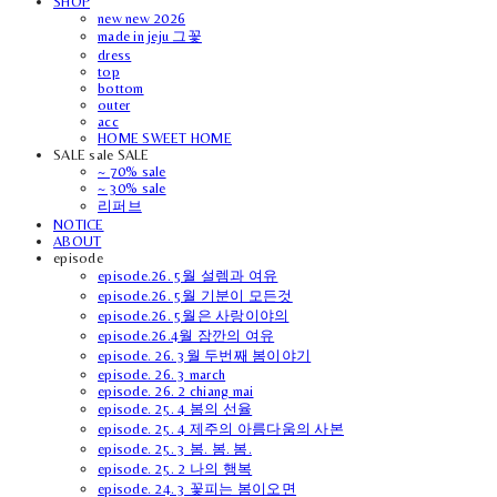
SHOP
new new 2026
made in jeju 그꽃
dress
top
bottom
outer
acc
HOME SWEET HOME
SALE sale SALE
~ 70% sale
~ 30% sale
리퍼브
NOTICE
ABOUT
episode
episode.26. 5월 설렘과 여유
episode.26. 5월 기분이 모든것
episode.26. 5월은 사랑이야의
episode.26.4월 잠깐의 여유
episode. 26. 3월 두번째 봄이야기
episode. 26. 3 march
episode. 26. 2 chiang mai
episode. 25. 4 봄의 선율
episode. 25. 4 제주의 아름다움의 사본
episode. 25. 3 봄. 봄. 봄.
episode. 25. 2 나의 행복
episode. 24. 3 꽃피는 봄이오면