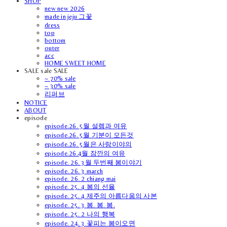
SHOP
new new 2026
made in jeju 그꽃
dress
top
bottom
outer
acc
HOME SWEET HOME
SALE sale SALE
~ 70% sale
~ 30% sale
리퍼브
NOTICE
ABOUT
episode
episode.26. 5월 설렘과 여유
episode.26. 5월 기분이 모든것
episode.26. 5월은 사랑이야의
episode.26.4월 잠깐의 여유
episode. 26. 3월 두번째 봄이야기
episode. 26. 3 march
episode. 26. 2 chiang mai
episode. 25. 4 봄의 선율
episode. 25. 4 제주의 아름다움의 사본
episode. 25. 3 봄. 봄. 봄.
episode. 25. 2 나의 행복
episode. 24. 3 꽃피는 봄이오면