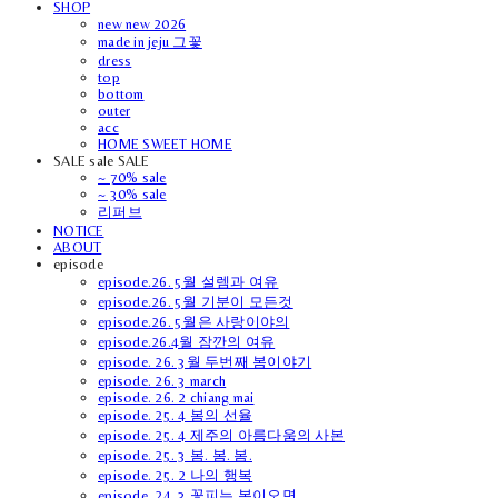
SHOP
new new 2026
made in jeju 그꽃
dress
top
bottom
outer
acc
HOME SWEET HOME
SALE sale SALE
~ 70% sale
~ 30% sale
리퍼브
NOTICE
ABOUT
episode
episode.26. 5월 설렘과 여유
episode.26. 5월 기분이 모든것
episode.26. 5월은 사랑이야의
episode.26.4월 잠깐의 여유
episode. 26. 3월 두번째 봄이야기
episode. 26. 3 march
episode. 26. 2 chiang mai
episode. 25. 4 봄의 선율
episode. 25. 4 제주의 아름다움의 사본
episode. 25. 3 봄. 봄. 봄.
episode. 25. 2 나의 행복
episode. 24. 3 꽃피는 봄이오면