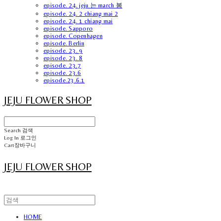
episode. 24. jeju 는 march 봄
episode. 24. 2 chiang mai 2
episode. 24. 1 chiang mai
episode. Sapporo
episode. Copenhagen
episode. Berlin
episode. 23. 9
episode. 23. 8
episode. 23.7
episode. 23.6
episode.23.6.1
JEJU FLOWER SHOP
Search
검색
Log In
로그인
Cart
장바구니
JEJU FLOWER SHOP
HOME