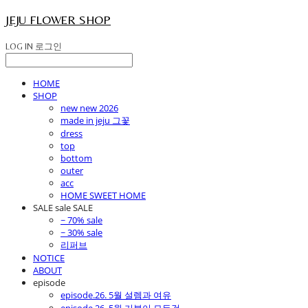
JEJU FLOWER SHOP
LOG IN
로그인
HOME
SHOP
new new 2026
made in jeju 그꽃
dress
top
bottom
outer
acc
HOME SWEET HOME
SALE sale SALE
~ 70% sale
~ 30% sale
리퍼브
NOTICE
ABOUT
episode
episode.26. 5월 설렘과 여유