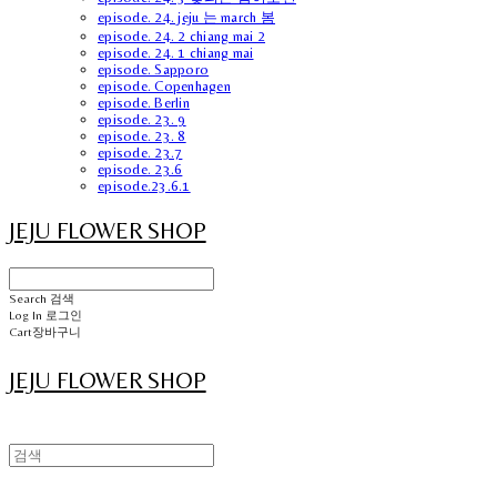
episode. 24. jeju 는 march 봄
episode. 24. 2 chiang mai 2
episode. 24. 1 chiang mai
episode. Sapporo
episode. Copenhagen
episode. Berlin
episode. 23. 9
episode. 23. 8
episode. 23.7
episode. 23.6
episode.23.6.1
JEJU FLOWER SHOP
Search
검색
Log In
로그인
Cart
장바구니
JEJU FLOWER SHOP