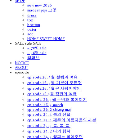
SHOP
new new 2026
made in jeju 그꽃
dress
top
bottom
outer
acc
HOME SWEET HOME
SALE sale SALE
~ 70% sale
~ 30% sale
리퍼브
NOTICE
ABOUT
episode
episode.26. 5월 설렘과 여유
episode.26. 5월 기분이 모든것
episode.26. 5월은 사랑이야의
episode.26.4월 잠깐의 여유
episode. 26. 3월 두번째 봄이야기
episode. 26. 3 march
episode. 26. 2 chiang mai
episode. 25. 4 봄의 선율
episode. 25. 4 제주의 아름다움의 사본
episode. 25. 3 봄. 봄. 봄.
episode. 25. 2 나의 행복
episode. 24. 3 꽃피는 봄이오면