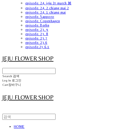
episode. 24. jeju 는 march 봄
episode. 24. 2 chiang mai 2
episode. 24. 1 chiang mai
episode. Sapporo
episode. Copenhagen
episode. Berlin
episode. 23. 9
episode. 23. 8
episode. 23.7
episode. 23.6
episode.23.6.1
JEJU FLOWER SHOP
Search
검색
Log In
로그인
Cart
장바구니
JEJU FLOWER SHOP
HOME