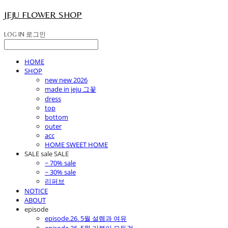
JEJU FLOWER SHOP
LOG IN
로그인
HOME
SHOP
new new 2026
made in jeju 그꽃
dress
top
bottom
outer
acc
HOME SWEET HOME
SALE sale SALE
~ 70% sale
~ 30% sale
리퍼브
NOTICE
ABOUT
episode
episode.26. 5월 설렘과 여유