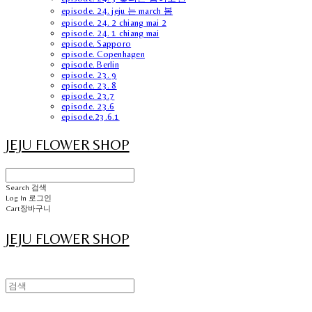
episode. 24. jeju 는 march 봄
episode. 24. 2 chiang mai 2
episode. 24. 1 chiang mai
episode. Sapporo
episode. Copenhagen
episode. Berlin
episode. 23. 9
episode. 23. 8
episode. 23.7
episode. 23.6
episode.23.6.1
JEJU FLOWER SHOP
Search
검색
Log In
로그인
Cart
장바구니
JEJU FLOWER SHOP