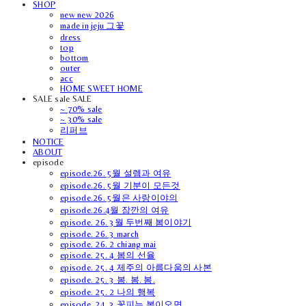
SHOP
new new 2026
made in jeju 그꽃
dress
top
bottom
outer
acc
HOME SWEET HOME
SALE sale SALE
~ 70% sale
~ 30% sale
리퍼브
NOTICE
ABOUT
episode
episode.26. 5월 설렘과 여유
episode.26. 5월 기분이 모든것
episode.26. 5월은 사랑이야의
episode.26.4월 잠깐의 여유
episode. 26. 3월 두번째 봄이야기
episode. 26. 3 march
episode. 26. 2 chiang mai
episode. 25. 4 봄의 선율
episode. 25. 4 제주의 아름다움의 사본
episode. 25. 3 봄. 봄. 봄.
episode. 25. 2 나의 행복
episode. 24. 3 꽃피는 봄이오면