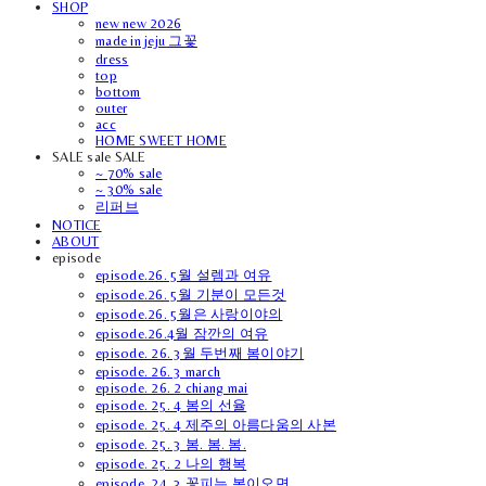
SHOP
new new 2026
made in jeju 그꽃
dress
top
bottom
outer
acc
HOME SWEET HOME
SALE sale SALE
~ 70% sale
~ 30% sale
리퍼브
NOTICE
ABOUT
episode
episode.26. 5월 설렘과 여유
episode.26. 5월 기분이 모든것
episode.26. 5월은 사랑이야의
episode.26.4월 잠깐의 여유
episode. 26. 3월 두번째 봄이야기
episode. 26. 3 march
episode. 26. 2 chiang mai
episode. 25. 4 봄의 선율
episode. 25. 4 제주의 아름다움의 사본
episode. 25. 3 봄. 봄. 봄.
episode. 25. 2 나의 행복
episode. 24. 3 꽃피는 봄이오면