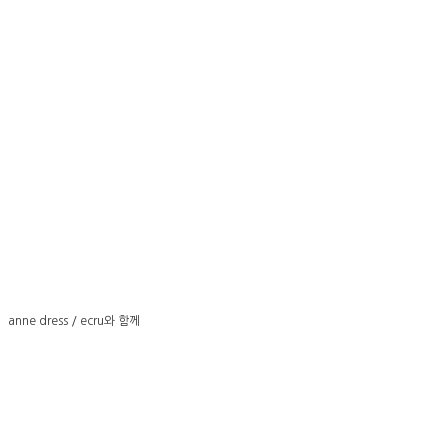
anne dress / ecru와 함께