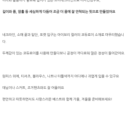
이너와 활용하기 좋도록 깊이가 있는 브이네크라인으로 디자인했구요,
길이와 품, 암홀 등 세심하게 다듬어 조금 더 몸에 잘 안착되는 핏으로 만들었어요
네크라인, 소매 끝과 밑단, 포켓 입구는 아이보리 컬러의 코듀로이 소재로 마무리했습니
다.
두께감이 있는 코듀로이를 사용해 만들다보니 공정이 까다로워 많은 정성이 들어갔어요.
원피스 위에, 티셔츠, 블라우스, 니트나 터틀넥까지 어디에나 귀엽게 입을 수 있구요
데님이나 스커트, 조거팬츠와도 잘 어울려요
편안하고 따뜻하면서도 사랑스러운 베스트와 함께 가을, 겨울을 준비해보세요!