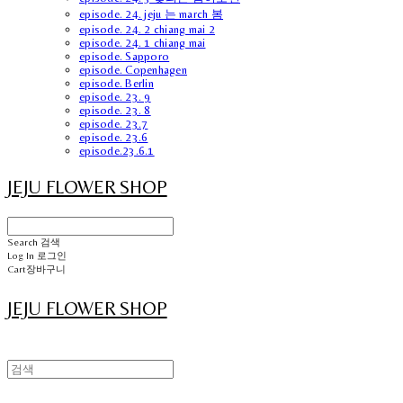
episode. 24. jeju 는 march 봄
episode. 24. 2 chiang mai 2
episode. 24. 1 chiang mai
episode. Sapporo
episode. Copenhagen
episode. Berlin
episode. 23. 9
episode. 23. 8
episode. 23.7
episode. 23.6
episode.23.6.1
JEJU FLOWER SHOP
Search
검색
Log In
로그인
Cart
장바구니
JEJU FLOWER SHOP