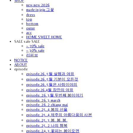
SHOP
new new 2026
made in jeju 그꽃
dress
top
bottom
outer
acc
HOME SWEET HOME
SALE sale SALE
~ 70% sale
~ 30% sale
리퍼브
NOTICE
ABOUT
episode
episode.26. 5월 설렘과 여유
episode.26. 5월 기분이 모든것
episode.26. 5월은 사랑이야의
episode.26.4월 잠깐의 여유
episode. 26. 3월 두번째 봄이야기
episode. 26. 3 march
episode. 26. 2 chiang mai
episode. 25. 4 봄의 선율
episode. 25. 4 제주의 아름다움의 사본
episode. 25. 3 봄. 봄. 봄.
episode. 25. 2 나의 행복
episode. 24. 3 꽃피는 봄이오면