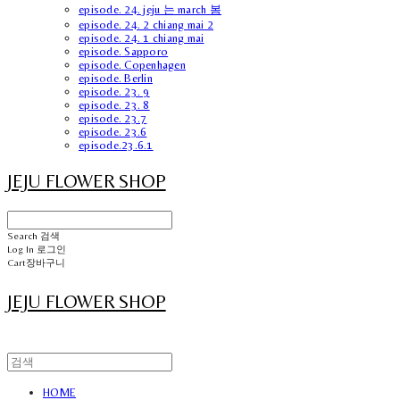
episode. 24. jeju 는 march 봄
episode. 24. 2 chiang mai 2
episode. 24. 1 chiang mai
episode. Sapporo
episode. Copenhagen
episode. Berlin
episode. 23. 9
episode. 23. 8
episode. 23.7
episode. 23.6
episode.23.6.1
JEJU FLOWER SHOP
Search
검색
Log In
로그인
Cart
장바구니
JEJU FLOWER SHOP
HOME