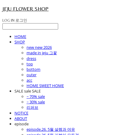
JEJU FLOWER SHOP
LOG IN
로그인
HOME
SHOP
new new 2026
made in jeju 그꽃
dress
top
bottom
outer
acc
HOME SWEET HOME
SALE sale SALE
~ 70% sale
~ 30% sale
리퍼브
NOTICE
ABOUT
episode
episode.26. 5월 설렘과 여유