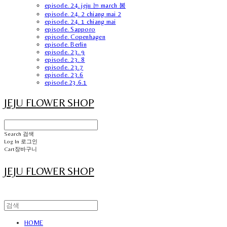
episode. 24. jeju 는 march 봄
episode. 24. 2 chiang mai 2
episode. 24. 1 chiang mai
episode. Sapporo
episode. Copenhagen
episode. Berlin
episode. 23. 9
episode. 23. 8
episode. 23.7
episode. 23.6
episode.23.6.1
JEJU FLOWER SHOP
Search
검색
Log In
로그인
Cart
장바구니
JEJU FLOWER SHOP
HOME