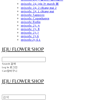
episode. 24. jeju 는 march 봄
episode. 24. 2 chiang mai 2
episode. 24. 1 chiang mai
episode. Sapporo
episode. Copenhagen
episode. Berlin
episode. 23. 9
episode. 23. 8
episode. 23.7
episode. 23.6
episode.23.6.1
JEJU FLOWER SHOP
Search
검색
Log In
로그인
Cart
장바구니
JEJU FLOWER SHOP