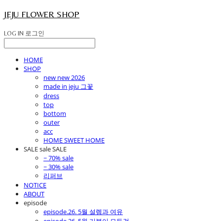
JEJU FLOWER SHOP
LOG IN
로그인
HOME
SHOP
new new 2026
made in jeju 그꽃
dress
top
bottom
outer
acc
HOME SWEET HOME
SALE sale SALE
~ 70% sale
~ 30% sale
리퍼브
NOTICE
ABOUT
episode
episode.26. 5월 설렘과 여유