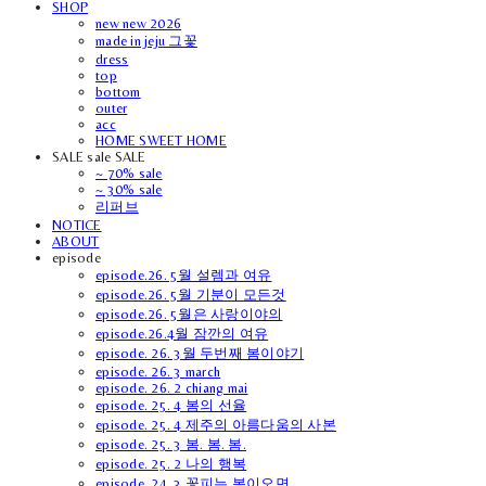
SHOP
new new 2026
made in jeju 그꽃
dress
top
bottom
outer
acc
HOME SWEET HOME
SALE sale SALE
~ 70% sale
~ 30% sale
리퍼브
NOTICE
ABOUT
episode
episode.26. 5월 설렘과 여유
episode.26. 5월 기분이 모든것
episode.26. 5월은 사랑이야의
episode.26.4월 잠깐의 여유
episode. 26. 3월 두번째 봄이야기
episode. 26. 3 march
episode. 26. 2 chiang mai
episode. 25. 4 봄의 선율
episode. 25. 4 제주의 아름다움의 사본
episode. 25. 3 봄. 봄. 봄.
episode. 25. 2 나의 행복
episode. 24. 3 꽃피는 봄이오면