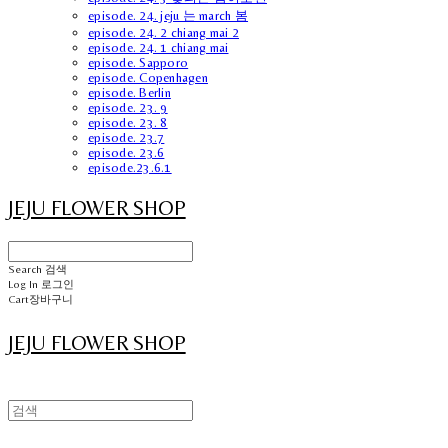
episode. 24. jeju 는 march 봄
episode. 24. 2 chiang mai 2
episode. 24. 1 chiang mai
episode. Sapporo
episode. Copenhagen
episode. Berlin
episode. 23. 9
episode. 23. 8
episode. 23.7
episode. 23.6
episode.23.6.1
JEJU FLOWER SHOP
Search
검색
Log In
로그인
Cart
장바구니
JEJU FLOWER SHOP