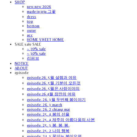
SHOP
new new 2026
made in jeju 그꽃
dress
top
bottom
outer
acc
HOME SWEET HOME
SALE sale SALE
~ 70% sale
~ 30% sale
리퍼브
NOTICE
ABOUT
episode
episode.26. 5월 설렘과 여유
episode.26. 5월 기분이 모든것
episode.26. 5월은 사랑이야의
episode.26.4월 잠깐의 여유
episode. 26. 3월 두번째 봄이야기
episode. 26. 3 march
episode. 26. 2 chiang mai
episode. 25. 4 봄의 선율
episode. 25. 4 제주의 아름다움의 사본
episode. 25. 3 봄. 봄. 봄.
episode. 25. 2 나의 행복
episode. 24. 3 꽃피는 봄이오면