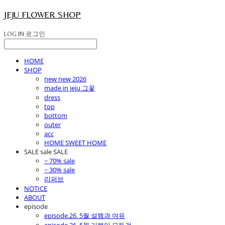
JEJU FLOWER SHOP
LOG IN
로그인
HOME
SHOP
new new 2026
made in jeju 그꽃
dress
top
bottom
outer
acc
HOME SWEET HOME
SALE sale SALE
~ 70% sale
~ 30% sale
리퍼브
NOTICE
ABOUT
episode
episode.26. 5월 설렘과 여유