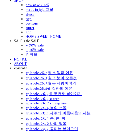
SHOP
new new 2026
made in jeju 그꽃
dress
top
bottom
outer
acc
HOME SWEET HOME
SALE sale SALE
~ 70% sale
~ 30% sale
리퍼브
NOTICE
ABOUT
episode
episode.26. 5월 설렘과 여유
episode.26. 5월 기분이 모든것
episode.26. 5월은 사랑이야의
episode.26.4월 잠깐의 여유
episode. 26. 3월 두번째 봄이야기
episode. 26. 3 march
episode. 26. 2 chiang mai
episode. 25. 4 봄의 선율
episode. 25. 4 제주의 아름다움의 사본
episode. 25. 3 봄. 봄. 봄.
episode. 25. 2 나의 행복
episode. 24. 3 꽃피는 봄이오면