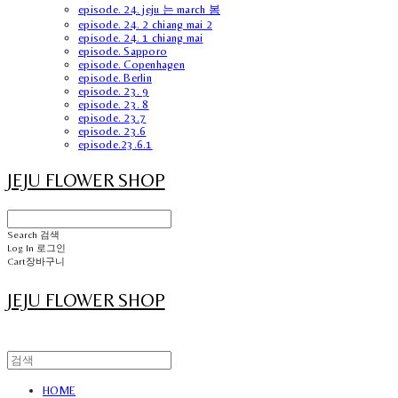
episode. 24. jeju 는 march 봄
episode. 24. 2 chiang mai 2
episode. 24. 1 chiang mai
episode. Sapporo
episode. Copenhagen
episode. Berlin
episode. 23. 9
episode. 23. 8
episode. 23.7
episode. 23.6
episode.23.6.1
JEJU FLOWER SHOP
Search
검색
Log In
로그인
Cart
장바구니
JEJU FLOWER SHOP
HOME